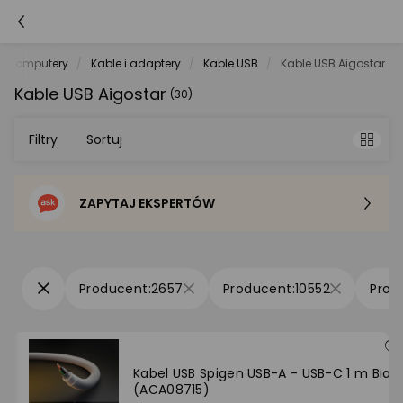
Komputery
Kable i adaptery
Kable USB
Kable USB Aigostar
Kable USB Aigostar
(30)
Filtry
Sortuj
ZAPYTAJ EKSPERTÓW
Sortowanie domyślne
Cena - od najniższej
2657
10552
Cena - od najwyższej
Po popularności
Kabel USB Spigen USB-A - USB-C 1 m Biały
(ACA08715)