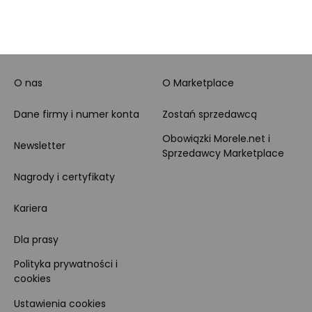
MORELE.NET
MARKETPLACE
O nas
O Marketplace
Dane firmy i numer konta
Zostań sprzedawcą
Obowiązki Morele.net i
Newsletter
Sprzedawcy Marketplace
Nagrody i certyfikaty
Kariera
Dla prasy
Polityka prywatności i
cookies
Ustawienia cookies