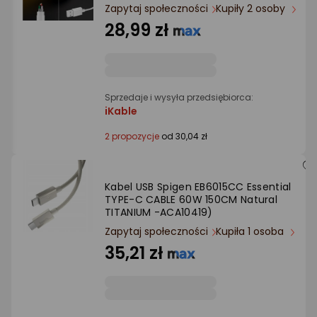
Ocena: od najlepszej
Zapytaj społeczności
Kupiły 2 osoby
28,99 zł
Po ilości komentarzy
Sprzedaje i wysyła przedsiębiorca:
iKable
2 propozycje
od 30,04 zł
Kabel USB Spigen EB6015CC Essential
TYPE-C CABLE 60W 150CM Natural
TITANIUM -ACA10419)
Zapytaj społeczności
Kupiła 1 osoba
35,21 zł