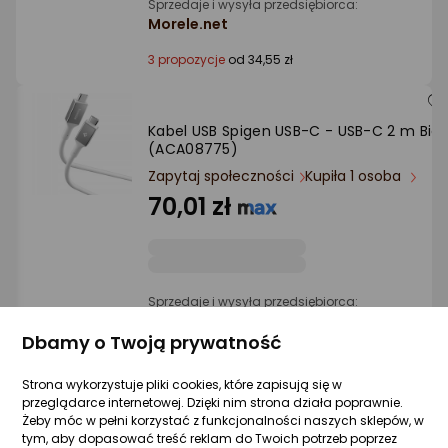
Sprzedaje i wysyła przedsiębiorca:
Morele.net
3 propozycje
od 34,55 zł
Kabel USB Spigen USB-C - USB-C 2 m Biał
(ACA08775)
Zapytaj społeczności
Kupiła 1 osoba
70,01 zł
Sprzedaje i wysyła przedsiębiorca:
Morele.net
Dbamy o Twoją prywatność
6 propozycji
od 62,23 zł
Strona wykorzystuje pliki cookies, które zapisują się w
przeglądarce internetowej. Dzięki nim strona działa poprawnie.
Żeby móc w pełni korzystać z funkcjonalności naszych sklepów, w
Kabel USB Melodika USB-C - USB-B 1 m
tym, aby dopasować treść reklam do Twoich potrzeb poprzez
Fioletowy (MELO-MDUCB10)