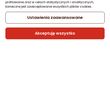
profilowanie oraz w celach statystycznych i analitycznych,
Zapytaj społeczności
Kupiła 1 osoba
konieczne jest zaakceptowanie wszystkich plików cookies.
194 zł
Ustawienia zaawansowane
rata od 4,92 zł
Akceptuję wszystko
Sprzedaje i wysyła przedsiębiorca:
Morele.net
Kabel USB Melodika USB-C - USB-B 0.5 m
Fioletowy (MELO-MDUCB05)
Zapytaj społeczności
Kupiła 1 osoba
182,99 zł
rata od 4,64 zł