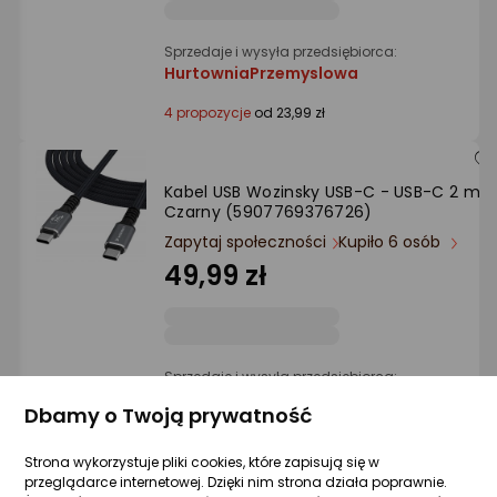
Sprzedaje i wysyła przedsiębiorca:
HurtowniaPrzemyslowa
4 propozycje
od 23,99 zł
Kabel USB Wozinsky USB-C - USB-C 2 m
Czarny (5907769376726)
Zapytaj społeczności
Kupiło 6 osób
49,99 zł
Sprzedaje i wysyła przedsiębiorca:
Akces4tel
Dbamy o Twoją prywatność
Strona wykorzystuje pliki cookies, które zapisują się w
Kabel USB Wozinsky USB-C - USB-C 2 m
przeglądarce internetowej. Dzięki nim strona działa poprawnie.