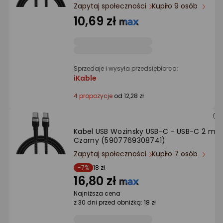
Ocena: od najlepszej
Zapytaj społeczności
Kupiło 9 osób
10,69 zł
Po ilości komentarzy
Sprzedaje i wysyła przedsiębiorca:
iKable
4 propozycje
od 12,28 zł
Kabel USB Wozinsky USB-C - USB-C 2 m
Czarny (5907769308741)
Zapytaj społeczności
Kupiło 7 osób
-7%
18 zł
16,80 zł
Najniższa cena
z 30 dni przed obniżką: 18 zł