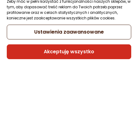
Biały (5907769308802)
Żeby móc w pełni korzystać z funkcjonalności naszych sklepów, w
tym, aby dopasować treść reklam do Twoich potrzeb poprzez
Zapytaj społeczności
Kupiło 5 osób
profilowanie oraz w celach statystycznych i analitycznych,
9,98 zł
konieczne jest zaakceptowanie wszystkich plików cookies.
Ustawienia zaawansowane
Sprzedaje i wysyła przedsiębiorca:
Akceptuję wszystko
HurtowniaPrzemyslowa
3 propozycje
od 14,39 zł
Kabel USB Wozinsky USB-C - USB-C 1 m
Czarny (5907769376740)
Zapytaj społeczności
Kupiły 4 osoby
31,50 zł