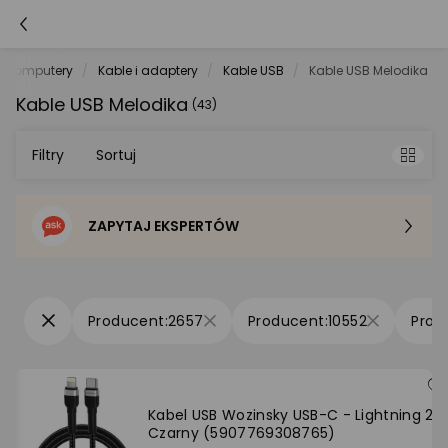
Komputery
Kable i adaptery
Kable USB
Kable USB Melodika
Kable USB Melodika
(43)
Filtry
Sortuj
ZAPYTAJ EKSPERTÓW
Sortowanie domyślne
Cena - od najniższej
2657
10552
Cena - od najwyższej
Po popularności
Kabel USB Wozinsky USB-C - Lightning 2 
Czarny (5907769308765)