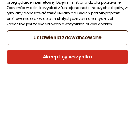
przeglądarce internetowej. Dzięki nim strona działa poprawnie.
Żeby móc w pełni korzystać z funkcjonalności naszych sklepów, w
tym, aby dopasować treść reklam do Twoich potrzeb poprzez
profilowanie oraz w celach statystycznych i analitycznych,
Kabel USB Wozinsky USB-C - USB-C 1 m
konieczne jest zaakceptowanie wszystkich plików cookies.
Czarny (5907769376740)
Zapytaj społeczności
Kupiło 5 osób
Ustawienia zaawansowane
31,50 zł
Akceptuję wszystko
Sprzedaje i wysyła przedsiębiorca:
HurtowniaPrzemyslowa
2 propozycje
od 40,99 zł
Kabel USB Wozinsky USB-C - USB-C 2 m
Biały (5907769308802)
Zapytaj społeczności
Kupiło 5 osób
9,98 zł