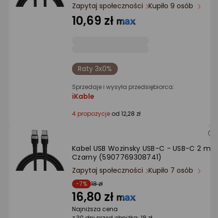
Ocena: od najlepszej
Zapytaj społeczności
Kupiło 9 osób
10,69 zł
Po ilości komentarzy
Raty 3x0%
Sprzedaje i wysyła przedsiębiorca:
iKable
4 propozycje
od 12,28 zł
Kabel USB Wozinsky USB-C - USB-C 2 m
Czarny (5907769308741)
Zapytaj społeczności
Kupiło 7 osób
-7%
18 zł
16,80 zł
Najniższa cena
z 30 dni przed obniżką: 18 zł