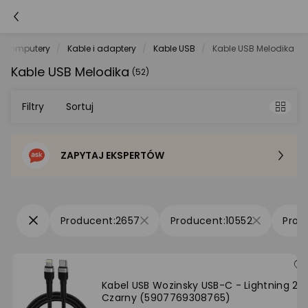
Komputery
Kable i adaptery
Kable USB
Kable USB Melodika
Kable USB Melodika
(52)
Filtry
Sortuj
ZAPYTAJ EKSPERTÓW
Sortowanie domyślne
Cena - od najniższej
2657
10552
Cena - od najwyższej
Po popularności
Kabel USB Wozinsky USB-C - Lightning 2 
Czarny (5907769308765)