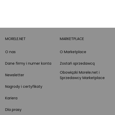
Leasing
Zakupy dla firmy
MORELE.NET
MARKETPLACE
O nas
O Marketplace
Dane firmy i numer konta
Zostań sprzedawcą
Obowiązki Morele.net i
Newsletter
Sprzedawcy Marketplace
Nagrody i certyfikaty
Kariera
Dla prasy