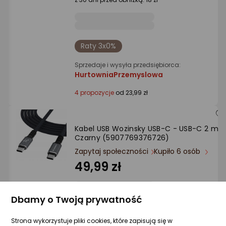
Raty 3x0%
Sprzedaje i wysyła przedsiębiorca:
HurtowniaPrzemyslowa
4 propozycje
od 23,99 zł
Kabel USB Wozinsky USB-C - USB-C 2 m
Czarny (5907769376726)
Zapytaj społeczności
Kupiło 6 osób
49,99 zł
Dbamy o Twoją prywatność
Sprzedaje i wysyła przedsiębiorca:
Strona wykorzystuje pliki cookies, które zapisują się w
Akces4tel