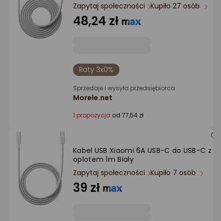
Ocena: od najlepszej
Zapytaj społeczności
Kupiło 27 osób
48,24 zł
Po ilości komentarzy
Raty 3x0%
Sprzedaje i wysyła przedsiębiorca:
Morele.net
1 propozycja
od 77,54 zł
Kabel USB Xiaomi 6A USB-C do USB-C z
oplotem 1m Biały
Zapytaj społeczności
Kupiło 7 osób
39 zł