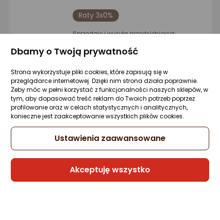
Raty 3x0%
Sprzedaje i wysyła przedsiębiorca:
GeekStore
Dbamy o Twoją prywatność
5 propozycji
od 43,21 zł
Strona wykorzystuje pliki cookies, które zapisują się w
przeglądarce internetowej. Dzięki nim strona działa poprawnie.
Żeby móc w pełni korzystać z funkcjonalności naszych sklepów, w
Kabel USB Xiaomi USB-C - Lightning 1 m
tym, aby dopasować treść reklam do Twoich potrzeb poprzez
Biały (XIA-EK-000462)
profilowanie oraz w celach statystycznych i analitycznych,
konieczne jest zaakceptowanie wszystkich plików cookies.
Zapytaj społeczności
Kupiły 2 osoby
36,18 zł
Ustawienia zaawansowane
Akceptuję wszystko
Raty 3x0%
Sprzedaje i wysyła przedsiębiorca:
tri-elektro_pl