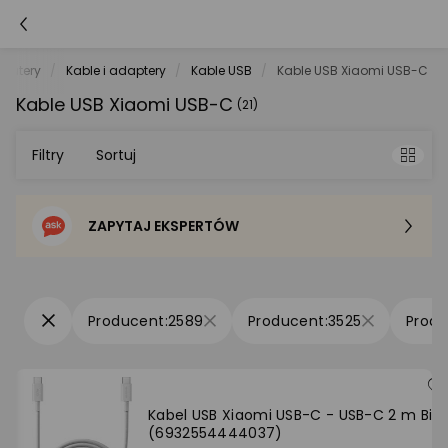
putery
Kable i adaptery
Kable USB
Kable USB Xiaomi USB-C
Kable USB Xiaomi USB-C
(21)
Filtry
Sortuj
ZAPYTAJ EKSPERTÓW
Sortowanie domyślne
Cena - od najniższej
2589
3525
Cena - od najwyższej
Po popularności
Kabel USB Xiaomi USB-C - USB-C 2 m Biał
(6932554444037)