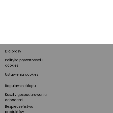
Dane firmy i numer konta
Zostań sprzedawcą
Obowiązki Morele.net i
Newsletter
Sprzedawcy Marketplace
Nagrody i certyfikaty
Kariera
Dla prasy
Polityka prywatności i
cookies
Ustawienia cookies
Regulamin sklepu
Koszty gospodarowania
odpadami
Bezpieczeństwo
produktów