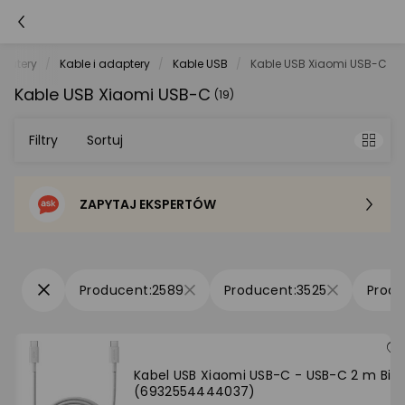
putery
Kable i adaptery
Kable USB
Kable USB Xiaomi USB-C
Kable USB Xiaomi USB-C
(19)
Filtry
Sortuj
ZAPYTAJ EKSPERTÓW
Sortowanie domyślne
Cena - od najniższej
2589
3525
Cena - od najwyższej
Po popularności
Kabel USB Xiaomi USB-C - USB-C 2 m Biał
(6932554444037)