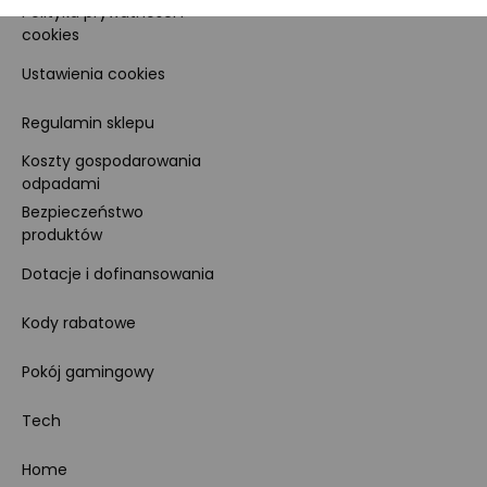
Polityka prywatności i
cookies
Ustawienia cookies
Regulamin sklepu
Koszty gospodarowania
odpadami
Bezpieczeństwo
produktów
Dotacje i dofinansowania
Kody rabatowe
Pokój gamingowy
Tech
Home