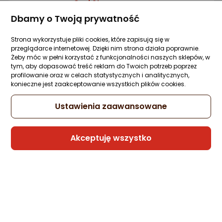
GeekStore
Dbamy o Twoją prywatność
3 propozycje
od 43,21 zł
Strona wykorzystuje pliki cookies, które zapisują się w
przeglądarce internetowej. Dzięki nim strona działa poprawnie.
Kabel USB Xiaomi USB-C - Lightning 1 m
Żeby móc w pełni korzystać z funkcjonalności naszych sklepów, w
Biały (XIA-EK-000462)
tym, aby dopasować treść reklam do Twoich potrzeb poprzez
profilowanie oraz w celach statystycznych i analitycznych,
Zapytaj społeczności
Kupiły 2 osoby
konieczne jest zaakceptowanie wszystkich plików cookies.
31,56 zł
Ustawienia zaawansowane
Akceptuję wszystko
Sprzedaje i wysyła przedsiębiorca:
Morele.net
5 propozycji
od 36,18 zł
Kabel USB Xiaomi Xiaomi 3A Braided USB
to USB-C Cable 1m (67365)