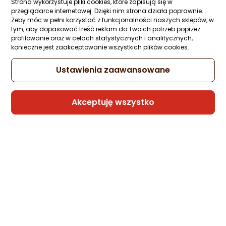
Strona wykorzystuje pliki cookies, które zapisują się w
Ocena: od najlepszej
Zapytaj społeczności
ocena
Ocena
(1)
przeglądarce internetowej. Dzięki nim strona działa poprawnie.
Kupiła 1 osoba
produktu
produktu
Żeby móc w pełni korzystać z funkcjonalności naszych sklepów, w
5/5
tym, aby dopasować treść reklam do Twoich potrzeb poprzez
-12%
16,98 zł
Po ilości komentarzy
gwiazdki
profilowanie oraz w celach statystycznych i analitycznych,
14,99 zł
konieczne jest zaakceptowanie wszystkich plików cookies.
Najniższa cena
z 30 dni przed obniżką: 16,98 zł
Ustawienia zaawansowane
Akceptuję wszystko
Sprzedaje i wysyła przedsiębiorca:
DDW LOGISTICS
Poradniki zakupowe