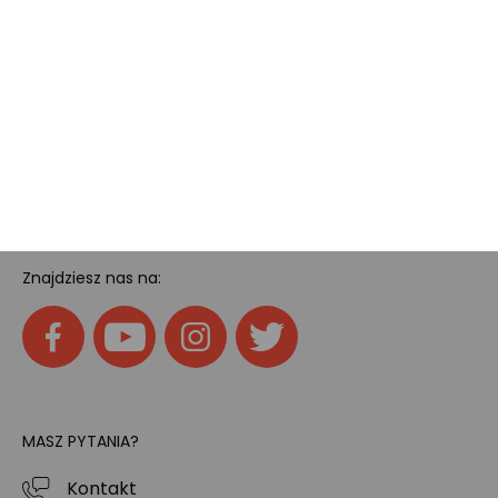
Pokój gamingowy
Tech
Home
SOCIAL MEDIA
Znajdziesz nas na:
MASZ PYTANIA?
Kontakt