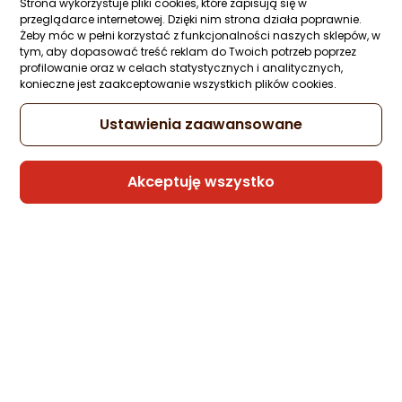
Strona wykorzystuje pliki cookies, które zapisują się w
Ocena: od najlepszej
Zapytaj społeczności
ocena
Ocena
(1)
przeglądarce internetowej. Dzięki nim strona działa poprawnie.
Kupiła 1 osoba
produktu
produktu
Żeby móc w pełni korzystać z funkcjonalności naszych sklepów, w
5/5
tym, aby dopasować treść reklam do Twoich potrzeb poprzez
-12%
16,98 zł
Po ilości komentarzy
gwiazdki
profilowanie oraz w celach statystycznych i analitycznych,
14,99 zł
konieczne jest zaakceptowanie wszystkich plików cookies.
Najniższa cena
z 30 dni przed obniżką: 16,98 zł
Ustawienia zaawansowane
Akceptuję wszystko
Sprzedaje i wysyła przedsiębiorca:
DDW LOGISTICS
Poradniki zakupowe