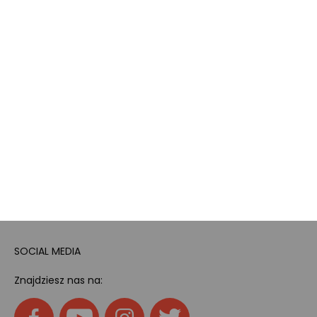
odpadami
Bezpieczeństwo
produktów
Dotacje i dofinansowania
Kody rabatowe
Pokój gamingowy
Tech
Home
SOCIAL MEDIA
Znajdziesz nas na: