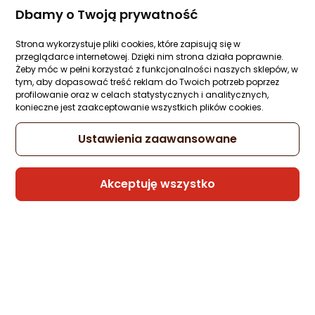
Ocena: od najlepszej
Zapytaj społeczności
ocena
Ocena
(1)
Dbamy o Twoją prywatność
Kupiła 1 osoba
produktu
produktu
5/5
-12%
16,98 zł
Strona wykorzystuje pliki cookies, które zapisują się w
Po ilości komentarzy
gwiazdki
14,99 zł
przeglądarce internetowej. Dzięki nim strona działa poprawnie.
Żeby móc w pełni korzystać z funkcjonalności naszych sklepów, w
Najniższa cena
tym, aby dopasować treść reklam do Twoich potrzeb poprzez
z 30 dni przed obniżką: 16,98 zł
profilowanie oraz w celach statystycznych i analitycznych,
konieczne jest zaakceptowanie wszystkich plików cookies.
Ustawienia zaawansowane
Sprzedaje i wysyła przedsiębiorca:
DDW LOGISTICS
Akceptuję wszystko
Kabel USB Sandberg USB-A - USB-C 1 m
Biały (136-15)
Zapytaj społeczności
29,79 zł