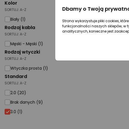
Kolor
Dbamy o Twoją prywatn
SORTUJ:
A-Z
Biały (1)
Strona wykorzystuje pliki cookies, któ
funkcjonalności naszych sklepów, w t
Rodzaj kabla
analitycznych, konieczne jest zaakce
SORTUJ:
A-Z
Męski - Męski (1)
Rodzaj wtyczki
SORTUJ:
A-Z
Wtyczka prosta (1)
Standard
SORTUJ:
A-Z
2.0 (20)
Brak danych (9)
3.0 (1)