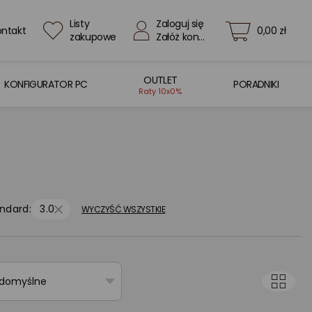
Listy
Zaloguj się
ontakt
0,00 zł
zakupowe
Załóż konto
OUTLET
KONFIGURATOR PC
PORADNIKI
Raty 10x0%
ndard:
3.0
WYCZYŚĆ WSZYSTKIE
 domyślne