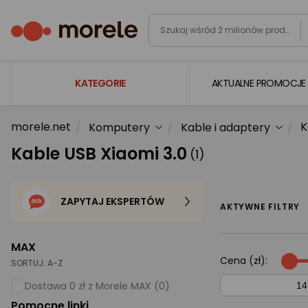
KATEGORIE
AKTUALNE PROMOCJE
morele.net
K
Komputery
Kable i adaptery
Laptopy
Kable USB Xiaomi 3.0
(1)
Komputery
Podzespoły komputerowe
ZAPYTAJ EKSPERTÓW
Gaming
AKTYWNE FILTRY
Smartfony i smartwatche
MAX
Telewizory i audio
Cena (zł):
SORTUJ:
A-Z
Foto i kamery
Dostawa 0 zł z Morele MAX (0)
Pomocne linki
AGD duże