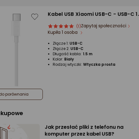
Kabel USB Xiaomi USB-C - USB-C 1.
Zapytaj społeczności
ocena
Ocena
(1)
Kupiła 1 osoba
produktu
produktu
5/5
Złącze 1:
USB-C
gwiazdki
Złącze 2:
USB-C
Długość kabla:
1.5 m
Kolor:
Biały
Rodzaj wtyczki:
Wtyczka prosta
do porównania
zakupowe
Jak przesłać pliki z telefonu na
komputer przez kabel USB?