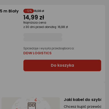
5 m Biały
-12%
16,98 zł
14,99 zł
Najniższa cena
z 30 dni przed obniżką: 16,98 zł
Sprzedaje i wysyła przedsiębiorca:
DDW LOGISTICS
Do koszyka
Jaki kabel do szybkie
Chcesz kupić przewód USB