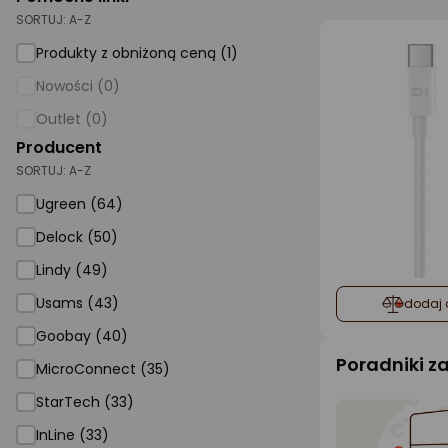
SORTUJ:
A-Z
AGD małe
Produkty z obniżoną ceną (1)
Dom i ogród
Nowości (0)
Biuro i firma
Outlet (0)
Producent
Sport i turystyka
SORTUJ:
A-Z
Zabawki i dziecko
Ugreen (64)
Uroda i zdrowie
Delock (50)
Supermarket
Lindy (49)
Strefa marek
Usams (43)
dodaj 
Goobay (40)
Poradniki 
MicroConnect (35)
StarTech (33)
InLine (33)