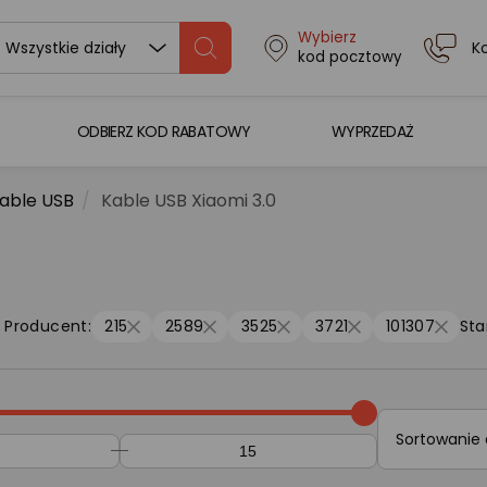
Wybierz
K
Wszystkie działy
kod pocztowy
ODBIERZ KOD RABATOWY
WYPRZEDAŻ
able USB
Kable USB Xiaomi 3.0
Producent:
215
2589
3525
3721
101307
Sta
Sortowanie