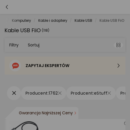
net
Komputery
Kable i adaptery
Kable USB
Kable USB FiiO
Kable USB FiiO
(118)
Filtry
Sortuj
ZAPYTAJ EKSPERTÓW
Sortowanie domyślne
Cena - od najniższej
1762
eStuff
Cena - od najwyższej
Gwarancja Najniższej Ceny
Po popularności