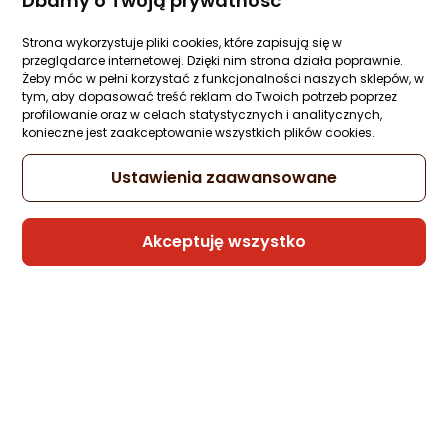
Dbamy o Twoją prywatność
Kabel USB eStuff Lightning - USB-A 1 m
Strona wykorzystuje pliki cookies, które zapisują się w
Biały (ES601170-BULK)
przeglądarce internetowej. Dzięki nim strona działa poprawnie.
Zapytaj społeczności
Kupiła 1 osoba
Żeby móc w pełni korzystać z funkcjonalności naszych sklepów, w
tym, aby dopasować treść reklam do Twoich potrzeb poprzez
-17%
59 zł
profilowanie oraz w celach statystycznych i analitycznych,
49 zł
konieczne jest zaakceptowanie wszystkich plików cookies.
Najniższa cena
z 30 dni przed obniżką: 59 zł
Ustawienia zaawansowane
Akceptuję wszystko
Sprzedaje i wysyła przedsiębiorca:
ELECTROLOG
3 propozycje
od 59,08 zł
Kabel USB Somostel USB-A - microUSB 1 
Czerwony (BW02 MICRO RED)
Zapytaj społeczności
Kupiła 1 osoba