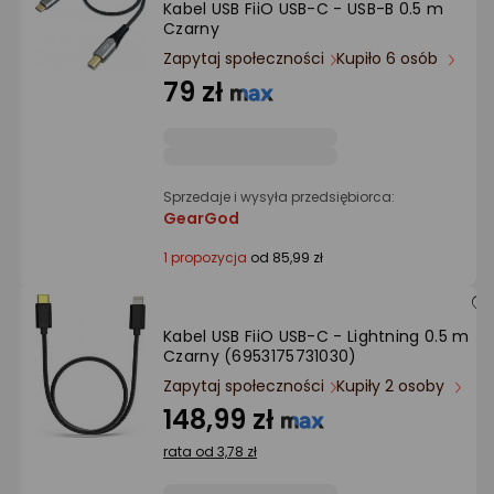
Kabel USB FiiO USB-C - USB-B 0.5 m
Ocena: od najlepszej
Czarny
Zapytaj społeczności
Kupiło 6 osób
Po ilości komentarzy
79 zł
Sprzedaje i wysyła przedsiębiorca:
GearGod
1 propozycja
od 85,99 zł
Kabel USB FiiO USB-C - Lightning 0.5 m
Czarny (6953175731030)
Zapytaj społeczności
Kupiły 2 osoby
148,99 zł
rata od 3,78 zł