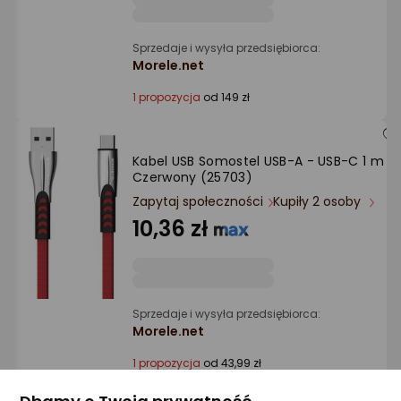
Sprzedaje i wysyła przedsiębiorca:
Morele.net
1 propozycja
od 149 zł
Kabel USB Somostel USB-A - USB-C 1 m
Czerwony (25703)
Zapytaj społeczności
Kupiły 2 osoby
10,36 zł
Sprzedaje i wysyła przedsiębiorca:
Morele.net
1 propozycja
od 43,99 zł