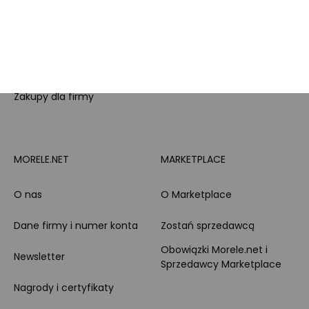
PayPo
Opinie o Morele.net
Całodobowe wsparcie
Raty
Klienta
Leasing
Zakupy dla firmy
MORELE.NET
MARKETPLACE
O nas
O Marketplace
Dane firmy i numer konta
Zostań sprzedawcą
Obowiązki Morele.net i
Newsletter
Sprzedawcy Marketplace
Nagrody i certyfikaty