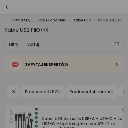
net
Komputery
Kable i adaptery
Kable USB
Kable USB FiiO
Kable USB FiiO
(93)
Filtry
Sortuj
ZAPYTAJ EKSPERTÓW
Sortowanie domyślne
Cena - od najniższej
1762
4smarts
Cena - od najwyższej
Po popularności
Kabel USB 4smarts USB-A + USB-C - 2x
USB-C + Lightning + microUSB 1.2 m