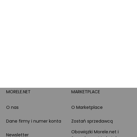
Pytanie o produkt i
Morele MAX
doradztwo produktowe
PayPo
Opinie o Morele.net
Całodobowe wsparcie
Raty
Klienta
Leasing
Zakupy dla firmy
MORELE.NET
MARKETPLACE
O nas
O Marketplace
Dane firmy i numer konta
Zostań sprzedawcą
Obowiązki Morele.net i
Newsletter