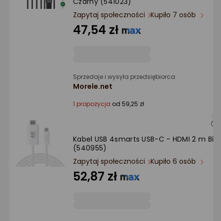
Czarny (541023)
Ocena: od najlepszej
Zapytaj społeczności
Kupiło 7 osób
47,54 zł
Po ilości komentarzy
Sprzedaje i wysyła przedsiębiorca:
Morele.net
1 propozycja
od 59,25 zł
Kabel USB 4smarts USB-C - HDMI 2 m Biał
(540955)
Zapytaj społeczności
Kupiło 6 osób
52,87 zł