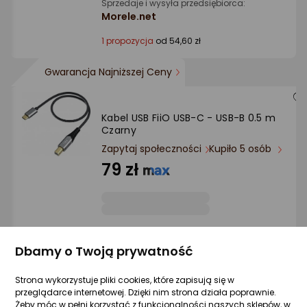
Sprzedaje i wysyła przedsiębiorca:
Morele.net
1 propozycja
od 54,60 zł
Gwarancja Najniższej Ceny
Kabel USB FiiO USB-C - USB-B 0.5 m
Czarny
Zapytaj społeczności
Kupiło 5 osób
79 zł
Sprzedaje i wysyła przedsiębiorca:
GearGod
Dbamy o Twoją prywatność
1 propozycja
od 85,99 zł
Strona wykorzystuje pliki cookies, które zapisują się w
przeglądarce internetowej. Dzięki nim strona działa poprawnie.
Żeby móc w pełni korzystać z funkcjonalności naszych sklepów, w