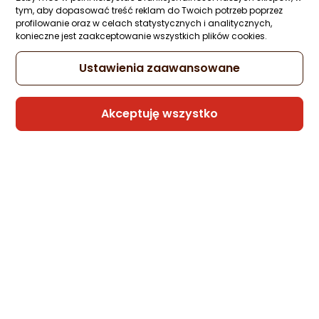
tym, aby dopasować treść reklam do Twoich potrzeb poprzez
Kabel USB 4smarts USB-A - USB-C 1.5 m
profilowanie oraz w celach statystycznych i analitycznych,
Grafitowy (541457)
konieczne jest zaakceptowanie wszystkich plików cookies.
Zapytaj społeczności
Kupiły 3 osoby
69,61 zł
Ustawienia zaawansowane
Akceptuję wszystko
Sprzedaje i wysyła przedsiębiorca:
Morele.net
Kabel USB 4smarts USB-A + USB-C - 2x
USB-C + Lightning + microUSB 1.2 m Biały
(541024)
Zapytaj społeczności
Kupiły 3 osoby
47,54 zł