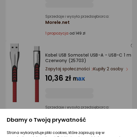
Sprzedaje i wysyła przedsiębiorca:
Morele.net
1 propozycja
od 149 zł
Kabel USB Somostel USB-A - USB-C 1 m
Czerwony (25703)
Zapytaj społeczności
Kupiły 2 osoby
10,36 zł
Sprzedaje i wysyła przedsiębiorca:
Morele.net
Dbamy o Twoją prywatność
1 propozycja
od 43,99 zł
Strona wykorzystuje pliki cookies, które zapisują się w