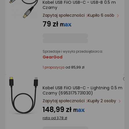
Kabel USB FiiO USB-C - USB-B 0.5 m
Ocena: od najlepszej
Czarny
Zapytaj społeczności
Kupiło 6 osób
Po ilości komentarzy
79 zł
Sprzedaje i wysyła przedsiębiorca:
GearGod
1 propozycja
od 85,99 zł
Kabel USB FiiO USB-C - Lightning 0.5 m
Czarny (6953175731030)
Zapytaj społeczności
Kupiły 2 osoby
148,99 zł
rata od 3,78 zł