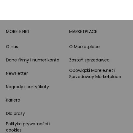
Zakupy dla firmy
MORELE.NET
MARKETPLACE
O nas
O Marketplace
Dane firmy i numer konta
Zostań sprzedawcą
Obowiązki Morele.net i
Newsletter
Sprzedawcy Marketplace
Nagrody i certyfikaty
Kariera
Dla prasy
Polityka prywatności i
cookies