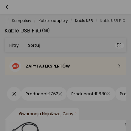
net
Komputery
Kable i adaptery
Kable USB
Kable USB FiiO
Kable USB FiiO
(66)
Filtry
Sortuj
ZAPYTAJ EKSPERTÓW
Sortowanie domyślne
Cena - od najniższej
1762
111680
Cena - od najwyższej
Gwarancja Najniższej Ceny
Po popularności