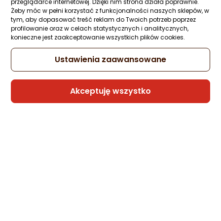
przeglądarce internetowej. Dzięki nim strona działa poprawnie.
Żeby móc w pełni korzystać z funkcjonalności naszych sklepów, w
Kabel USB Somostel USB-A - microUSB 1 
tym, aby dopasować treść reklam do Twoich potrzeb poprzez
Czerwony (BW02 MICRO RED)
profilowanie oraz w celach statystycznych i analitycznych,
Zapytaj społeczności
Kupiła 1 osoba
konieczne jest zaakceptowanie wszystkich plików cookies.
8 zł
Ustawienia zaawansowane
Akceptuję wszystko
Sprzedaje i wysyła przedsiębiorca:
Morele.net
1 propozycja
od 23,99 zł
Kabel USB Somostel USB-A - Lightning 1 
Czerwony (BW02 Iphone red)
Zapytaj społeczności
Kupiła 1 osoba
8,99 zł