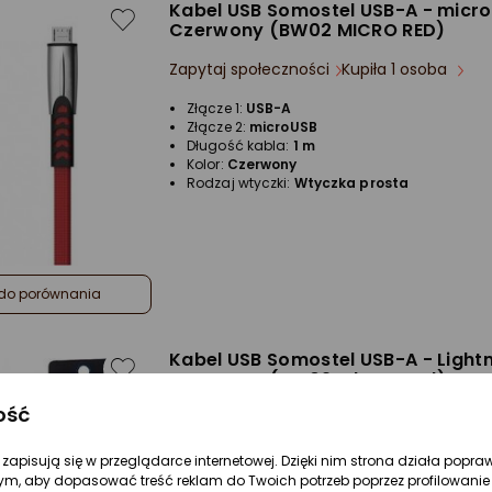
Kabel USB Somostel USB-A - micro
Czerwony (BW02 MICRO RED)
Zapytaj społeczności
Kupiła 1 osoba
Złącze 1:
USB-A
Złącze 2:
microUSB
Długość kabla:
1 m
Kolor:
Czerwony
Rodzaj wtyczki:
Wtyczka prosta
do porównania
Kabel USB Somostel USB-A - Lightn
Czerwony (BW02 Iphone red)
ość
Zapytaj społeczności
Kupiła 1 osoba
Złącze 1:
USB-A
re zapisują się w przeglądarce internetowej. Dzięki nim strona działa popra
Złącze 2:
Lightning
ym, aby dopasować treść reklam do Twoich potrzeb poprzez profilowanie 