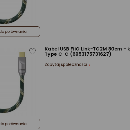
do porównania
Kabel USB FiiO Link-TC2M 80cm - 
Type C-C (6953175731627)
Zapytaj społeczności
do porównania