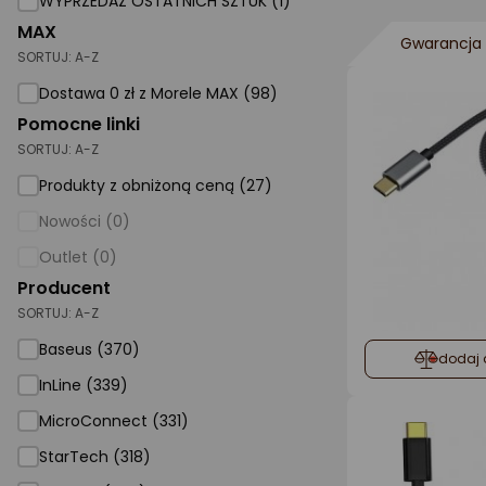
WYPRZEDAŻ OSTATNICH SZTUK (1)
MAX
AGD małe
Gwarancja 
SORTUJ:
A-Z
Dom i ogród
Dostawa 0 zł z Morele MAX (98)
Biuro i firma
Pomocne linki
SORTUJ:
A-Z
Sport i turystyka
Produkty z obniżoną ceną (27)
Zabawki i dziecko
Nowości (0)
Uroda i zdrowie
Outlet (0)
Supermarket
Producent
SORTUJ:
A-Z
Strefa marek
Baseus (370)
dodaj 
InLine (339)
MicroConnect (331)
StarTech (318)