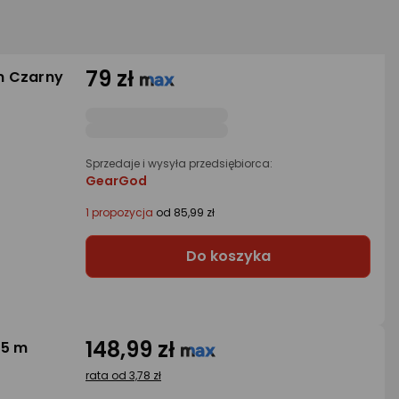
79 zł
 m Czarny
Sprzedaje i wysyła przedsiębiorca:
GearGod
1 propozycja
od 85,99 zł
Do koszyka
148,99 zł
.5 m
rata od 3,78 zł