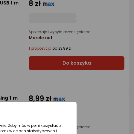
8 zł
USB 1 m
Sprzedaje i wysyła przedsiębiorca:
Morele.net
1 propozycja
od 23,99 zł
Do koszyka
8,99 zł
ing 1 m
wnie. Żeby móc w pełni korzystać z
Sprzedaje i wysyła przedsiębiorca:
oraz w celach statystycznych i
Morele.net