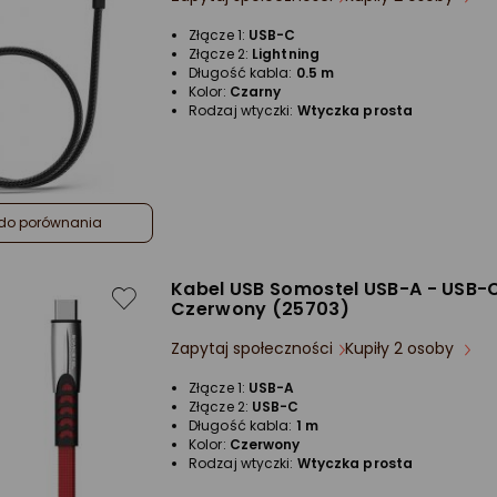
Złącze 1:
USB-C
Złącze 2:
Lightning
Długość kabla:
0.5 m
Kolor:
Czarny
Rodzaj wtyczki:
Wtyczka prosta
do porównania
Kabel USB Somostel USB-A - USB-C
Czerwony (25703)
Zapytaj społeczności
Kupiły 2 osoby
Złącze 1:
USB-A
Złącze 2:
USB-C
Długość kabla:
1 m
Kolor:
Czerwony
Rodzaj wtyczki:
Wtyczka prosta