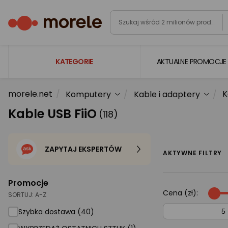
KATEGORIE
AKTUALNE PROMOCJE
morele.net
K
Komputery
Kable i adaptery
Laptopy
Kable USB FiiO
(118)
Komputery
Podzespoły komputerowe
ZAPYTAJ EKSPERTÓW
Gaming
AKTYWNE FILTRY
Smartfony i smartwatche
Promocje
Telewizory i audio
Cena (zł):
SORTUJ:
A-Z
Foto i kamery
Szybka dostawa (40)
AGD duże