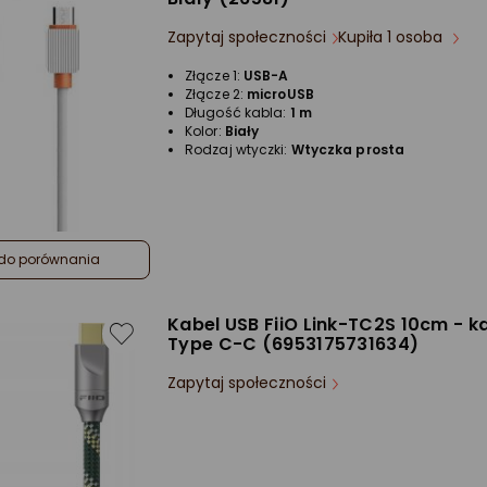
Zapytaj społeczności
Kupiła 1 osoba
Złącze 1:
USB-A
Złącze 2:
microUSB
Długość kabla:
1 m
Kolor:
Biały
Rodzaj wtyczki:
Wtyczka prosta
do porównania
Kabel USB FiiO Link-TC2S 10cm - k
Type C-C (6953175731634)
Zapytaj społeczności