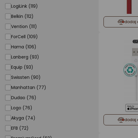
LogiLink (119)
Belkin (112)
dodaj 
Vention (111)
ForCell (109)
Hama (106)
Lanberg (93)
Equip (93)
Swissten (90)
Manhattan (77)
Dudao (76)
Logo (76)
Akyga (74)
dodaj 
EFB (72)