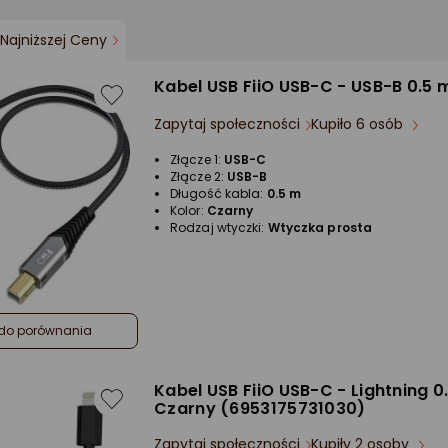
Najniższej Ceny
Kabel USB FiiO USB-C - USB-B 0.5
Zapytaj społeczności
Kupiło 6 osób
Złącze 1:
USB-C
Złącze 2:
USB-B
Długość kabla:
0.5 m
Kolor:
Czarny
Rodzaj wtyczki:
Wtyczka prosta
do porównania
Kabel USB FiiO USB-C - Lightning 0
Czarny (6953175731030)
Zapytaj społeczności
Kupiły 2 osoby