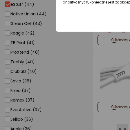
analitycznych, konieczne jest zaakce
eStuff (44)
Native Union (44)
Green Cell (43)
Reagle (42)
dodaj 
TB Print (41)
ProXtend (40)
Techly (40)
Club 3D (40)
Savio (38)
Fixed (37)
Remax (37)
dodaj 
EverActive (37)
Jellico (36)
Apple (36)