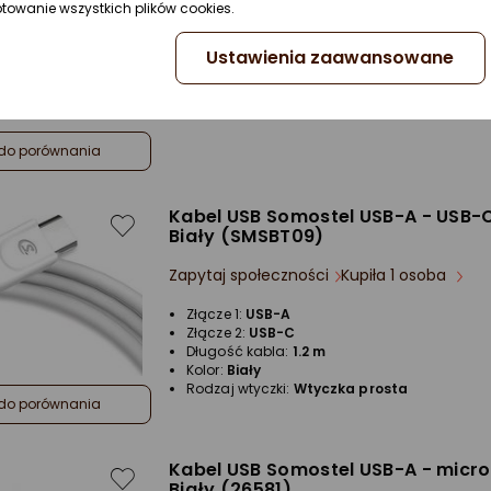
Długość kabla:
1 m
ptowanie wszystkich plików cookies.
Kolor:
Czerwony
Rodzaj wtyczki:
Wtyczka prosta
Ustawienia zaawansowane
do porównania
Kabel USB Somostel USB-A - USB-C
Biały (SMSBT09)
Zapytaj społeczności
Kupiła 1 osoba
Złącze 1:
USB-A
Złącze 2:
USB-C
Długość kabla:
1.2 m
Kolor:
Biały
Rodzaj wtyczki:
Wtyczka prosta
do porównania
Kabel USB Somostel USB-A - micro
Biały (26581)