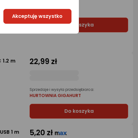
1 propozycja
od 26,99 zł
Akceptuję wszystko
Do koszyka
22,99 zł
 1.2 m
Sprzedaje i wysyła przedsiębiorca:
HURTOWNIA GIGAHURT
Do koszyka
5,20 zł
USB 1 m