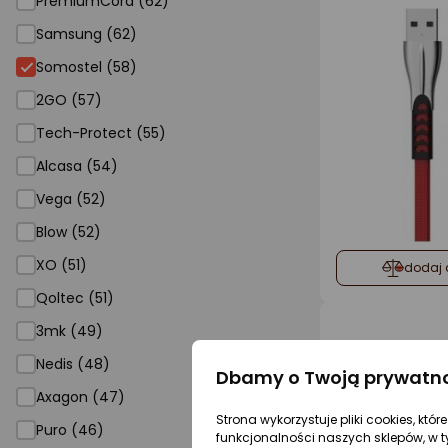
PremiumCord (62)
Samsung (62)
Somostel (58)
2GO (57)
Tech-Protect (55)
Alcasa (54)
Vega (52)
Blow (52)
XO (51)
dodaj 
Qoltec (51)
3mk (49)
Nedis (48)
Dbamy o Twoją prywatn
Axagon (47)
Strona wykorzystuje pliki cookies, któ
Puro (46)
funkcjonalności naszych sklepów, w t