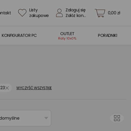
Listy
Zaloguj się
ontakt
0,00 zł
zakupowe
Załóż konto
OUTLET
KONFIGURATOR PC
PORADNIKI
Raty 10x0%
123
WYCZYŚĆ WSZYSTKIE
 domyślne