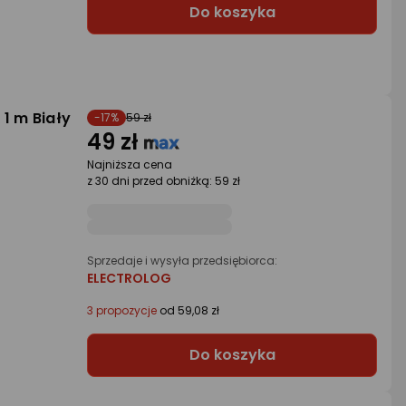
Do koszyka
 1 m Biały
-17%
59 zł
49 zł
Najniższa cena
z 30 dni przed obniżką: 59 zł
Sprzedaje i wysyła przedsiębiorca:
ELECTROLOG
3 propozycje
od 59,08 zł
Do koszyka