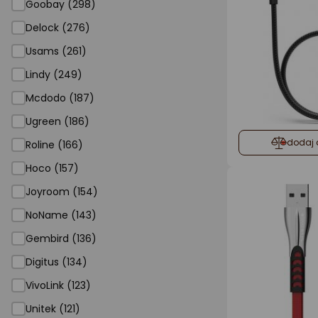
Goobay (298)
Delock (276)
Usams (261)
Lindy (249)
Mcdodo (187)
Ugreen (186)
dodaj 
Roline (166)
Hoco (157)
Joyroom (154)
NoName (143)
Gembird (136)
Digitus (134)
VivoLink (123)
Unitek (121)