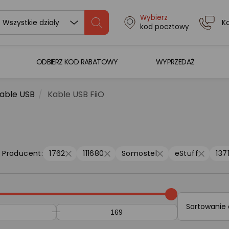
Wybierz
K
Wszystkie działy
kod pocztowy
ODBIERZ KOD RABATOWY
WYPRZEDAŻ
able USB
Kable USB FiiO
Producent:
1762
111680
Somostel
eStuff
137
Sortowanie