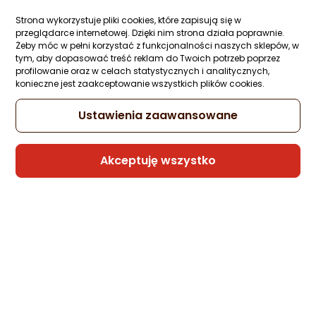
Strona wykorzystuje pliki cookies, które zapisują się w
przeglądarce internetowej. Dzięki nim strona działa poprawnie.
Kabel USB Belkin USB-C - USB-C 1 m
Żeby móc w pełni korzystać z funkcjonalności naszych sklepów, w
Czarny (INZ003bt1MBK)
tym, aby dopasować treść reklam do Twoich potrzeb poprzez
Zapytaj społeczności
ocena
Ocena
(1)
profilowanie oraz w celach statystycznych i analitycznych,
Kupiły 3 osoby
produktu
produktu
konieczne jest zaakceptowanie wszystkich plików cookies.
5/5
420,99 zł
gwiazdki
Ustawienia zaawansowane
rata od 10,69 zł
Akceptuję wszystko
Sprzedaje i wysyła przedsiębiorca:
Morele.net
Kabel USB Belkin Thunderbolt -
Thunderbolt 2 m Czarny (INZ002bt2MBK)
Zapytaj społeczności
ocena
Ocena
(2)
Kupiły 3 osoby
produktu
produktu
5/5