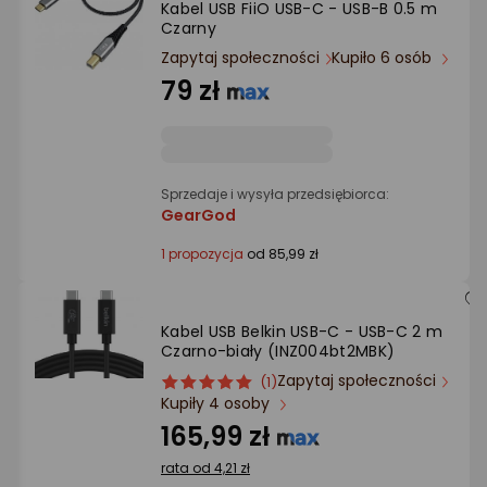
Kabel USB FiiO USB-C - USB-B 0.5 m
Ocena: od najlepszej
Czarny
Zapytaj społeczności
Kupiło 6 osób
Po ilości komentarzy
79 zł
Sprzedaje i wysyła przedsiębiorca:
GearGod
1 propozycja
od 85,99 zł
Kabel USB Belkin USB-C - USB-C 2 m
Czarno-biały (INZ004bt2MBK)
Zapytaj społeczności
ocena
Ocena
(1)
Kupiły 4 osoby
produktu
produktu
5/5
165,99 zł
gwiazdki
rata od 4,21 zł