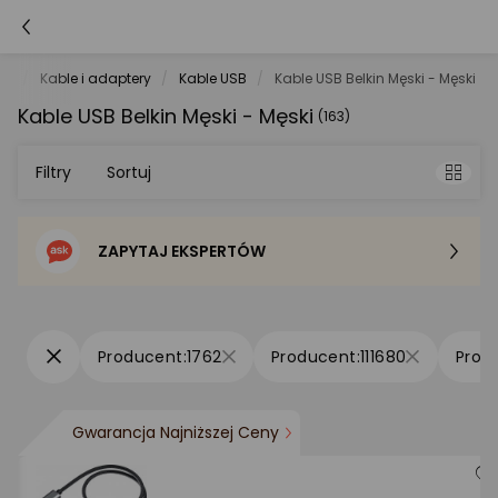
ry
Kable i adaptery
Kable USB
Kable USB Belkin Męski - Męski
Kable USB Belkin Męski - Męski
(163)
Filtry
Sortuj
ZAPYTAJ EKSPERTÓW
Sortowanie domyślne
Cena - od najniższej
1762
111680
Cena - od najwyższej
Gwarancja Najniższej Ceny
Po popularności