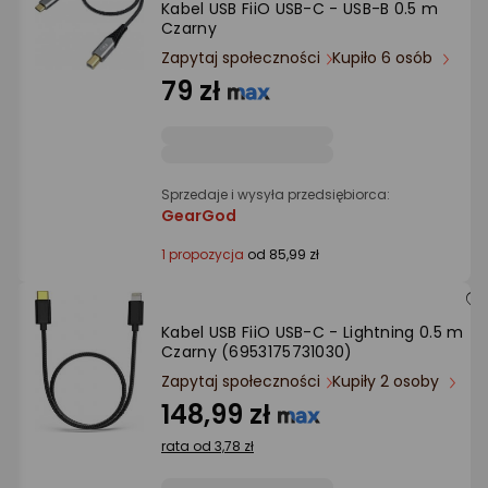
Kabel USB FiiO USB-C - USB-B 0.5 m
Ocena: od najlepszej
Czarny
Zapytaj społeczności
Kupiło 6 osób
Po ilości komentarzy
79 zł
Sprzedaje i wysyła przedsiębiorca:
GearGod
1 propozycja
od 85,99 zł
Kabel USB FiiO USB-C - Lightning 0.5 m
Czarny (6953175731030)
Zapytaj społeczności
Kupiły 2 osoby
148,99 zł
rata od 3,78 zł