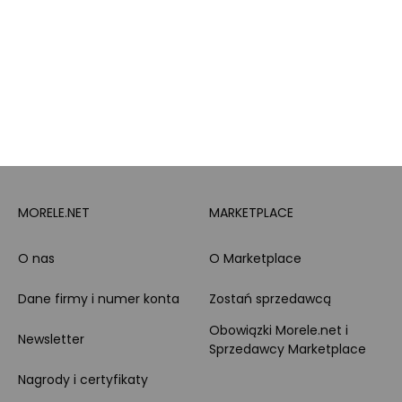
PayPo
Opinie o Morele.net
Całodobowe wsparcie
Raty
Klienta
Leasing
Zakupy dla firmy
MORELE.NET
MARKETPLACE
O nas
O Marketplace
Dane firmy i numer konta
Zostań sprzedawcą
Obowiązki Morele.net i
Newsletter
Sprzedawcy Marketplace
Nagrody i certyfikaty