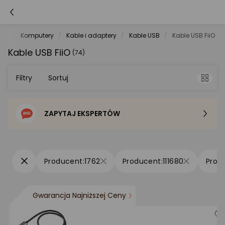
net
Komputery
Kable i adaptery
Kable USB
Kable USB FiiO
Kable USB FiiO
(74)
Filtry
Sortuj
ZAPYTAJ EKSPERTÓW
Sortowanie domyślne
Cena - od najniższej
1762
111680
Cena - od najwyższej
Gwarancja Najniższej Ceny
Po popularności