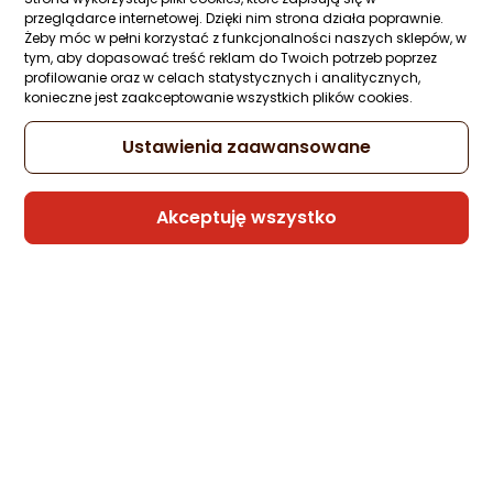
przeglądarce internetowej. Dzięki nim strona działa poprawnie.
Kabel USB Somostel USB-A - microUSB 1 
Żeby móc w pełni korzystać z funkcjonalności naszych sklepów, w
Czerwony (BW02 MICRO RED)
tym, aby dopasować treść reklam do Twoich potrzeb poprzez
profilowanie oraz w celach statystycznych i analitycznych,
Zapytaj społeczności
Kupiła 1 osoba
konieczne jest zaakceptowanie wszystkich plików cookies.
8 zł
Ustawienia zaawansowane
Akceptuję wszystko
Sprzedaje i wysyła przedsiębiorca:
Morele.net
1 propozycja
od 23,99 zł
Kabel USB Somostel USB-A - Lightning 1 
Czerwony (BW02 Iphone red)
Zapytaj społeczności
Kupiła 1 osoba
8,99 zł