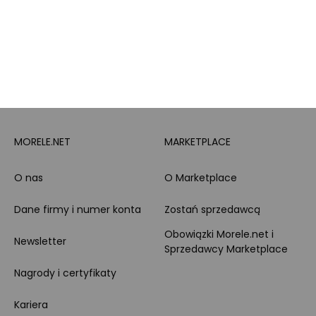
Całodobowe wsparcie
Raty
Klienta
Leasing
Zakupy dla firmy
MORELE.NET
MARKETPLACE
O nas
O Marketplace
Dane firmy i numer konta
Zostań sprzedawcą
Obowiązki Morele.net i
Newsletter
Sprzedawcy Marketplace
Nagrody i certyfikaty
Kariera