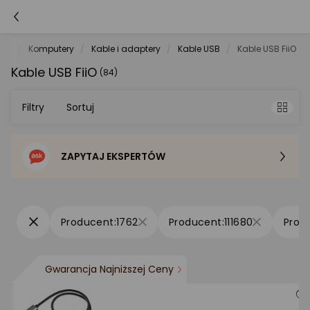
net
Komputery
Kable i adaptery
Kable USB
Kable USB FiiO
Kable USB FiiO
(84)
Filtry
Sortuj
ZAPYTAJ EKSPERTÓW
Sortowanie domyślne
Cena - od najniższej
1762
111680
Cena - od najwyższej
Gwarancja Najniższej Ceny
Po popularności