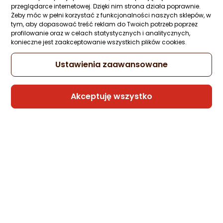
przeglądarce internetowej. Dzięki nim strona działa poprawnie.
Żeby móc w pełni korzystać z funkcjonalności naszych sklepów, w
tym, aby dopasować treść reklam do Twoich potrzeb poprzez
Kabel USB Somostel USB-A - USB-C 1 m
profilowanie oraz w celach statystycznych i analitycznych,
Czerwony (25703)
konieczne jest zaakceptowanie wszystkich plików cookies.
Zapytaj społeczności
Kupiły 2 osoby
10,36 zł
Ustawienia zaawansowane
Akceptuję wszystko
Sprzedaje i wysyła przedsiębiorca:
Morele.net
1 propozycja
od 43,99 zł
Kabel USB Alogic Alogic Ultra Usb-C To 5A
480Mbps Usb 2.0 30Cm (ULCC2030SGR)
Zapytaj społeczności
Kupiła 1 osoba
48,29 zł