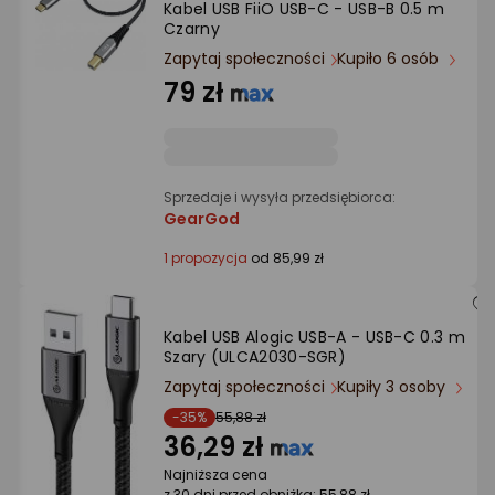
Kabel USB FiiO USB-C - USB-B 0.5 m
Ocena: od najlepszej
Czarny
Zapytaj społeczności
Kupiło 6 osób
Po ilości komentarzy
79 zł
Sprzedaje i wysyła przedsiębiorca:
GearGod
1 propozycja
od 85,99 zł
Kabel USB Alogic USB-A - USB-C 0.3 m
Szary (ULCA2030-SGR)
Zapytaj społeczności
Kupiły 3 osoby
-35%
55,88 zł
36,29 zł
Najniższa cena
z 30 dni przed obniżką: 55,88 zł