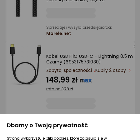
Sprzedaje i wysyła przedsiębiorca:
Morele.net
Kabel USB FiiO USB-C - Lightning 0.5 m
Czarny (6953175731030)
Zapytaj społeczności
Kupiły 2 osoby
148,99 zł
rata od 3,78 zł
Sprzedaje i wysyła przedsiębiorca:
Morele.net
Dbamy o Twoją prywatność
1 propozycja
od 149 zł
Strona wykorzystuje pliki cookies, które zapisują się w