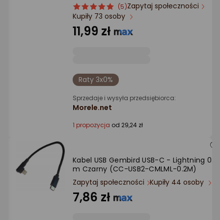
Ocena: od najlepszej
Zapytaj społeczności
ocena
Ocena
(5)
Kupiły 73 osoby
produktu
produktu
5/5
11,99 zł
Po ilości komentarzy
gwiazdki
Raty 3x0%
Sprzedaje i wysyła przedsiębiorca:
Morele.net
1 propozycja
od 29,24 zł
Kabel USB Gembird USB-C - Lightning 0.2
m Czarny (CC-USB2-CMLML-0.2M)
Zapytaj społeczności
Kupiły 44 osoby
7,86 zł