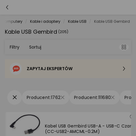
Komputery
Kable i adaptery
Kable USB
Kable USB Gembird
Kable USB Gembird
(205)
Filtry
Sortuj
ZAPYTAJ EKSPERTÓW
Sortowanie domyślne
Cena - od najniższej
1762
111680
Cena - od najwyższej
Po popularności
Kabel USB Gembird USB-A - USB-C Czarn
(CC-USB2-AMCML-0.2M)