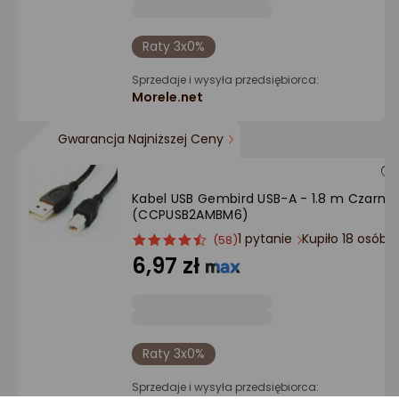
Raty 3x0%
Sprzedaje i wysyła przedsiębiorca:
Morele.net
Gwarancja Najniższej Ceny
Kabel USB Gembird USB-A - 1.8 m Czarny
(CCPUSB2AMBM6)
1 pytanie
Kupiło 18 osób
ocena
Ocena
(58)
produktu
produktu
6,97 zł
4.5/5
gwiazdki
Raty 3x0%
Sprzedaje i wysyła przedsiębiorca: