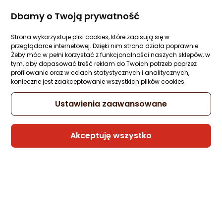
Morele.net
Dbamy o Twoją prywatność
8 propozycji
od 6,05 zł
Strona wykorzystuje pliki cookies, które zapisują się w
przeglądarce internetowej. Dzięki nim strona działa poprawnie.
Żeby móc w pełni korzystać z funkcjonalności naszych sklepów, w
Kabel USB Gembird USB-A - microUSB 0.5
tym, aby dopasować treść reklam do Twoich potrzeb poprzez
m Czarny (CCPMUSB2AMBM0.5M)
profilowanie oraz w celach statystycznych i analitycznych,
Zapytaj społeczności
ocena
Ocena
(144)
konieczne jest zaakceptowanie wszystkich plików cookies.
Kupiło 11 osób
produktu
produktu
4/5
3,44 zł
Ustawienia zaawansowane
gwiazdki
Akceptuję wszystko
Raty 3x0%
Sprzedaje i wysyła przedsiębiorca:
Morele.net
1 propozycja
od 24,06 zł
Gwarancja Najniższej Ceny