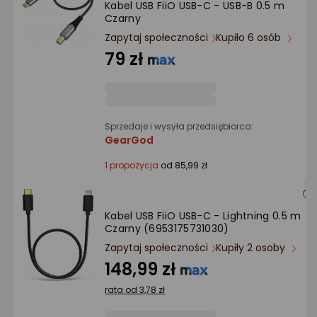
Kabel USB FiiO USB-C - USB-B 0.5 m
Ocena: od najlepszej
Czarny
Zapytaj społeczności
Kupiło 6 osób
Po ilości komentarzy
79 zł
Sprzedaje i wysyła przedsiębiorca:
GearGod
1 propozycja
od 85,99 zł
Kabel USB FiiO USB-C - Lightning 0.5 m
Czarny (6953175731030)
Zapytaj społeczności
Kupiły 2 osoby
148,99 zł
rata od 3,78 zł