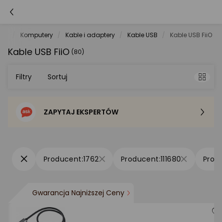
net
Komputery
Kable i adaptery
Kable USB
Kable USB FiiO
Kable USB FiiO
(80)
Filtry
Sortuj
ZAPYTAJ EKSPERTÓW
Sortowanie domyślne
Cena - od najniższej
1762
111680
Cena - od najwyższej
Gwarancja Najniższej Ceny
Po popularności