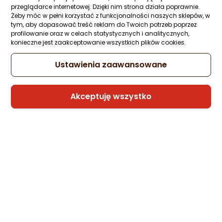
przeglądarce internetowej. Dzięki nim strona działa poprawnie.
Kabel USB Somostel USB-A - microUSB 1 
Żeby móc w pełni korzystać z funkcjonalności naszych sklepów, w
Czerwony (BW02 MICRO RED)
tym, aby dopasować treść reklam do Twoich potrzeb poprzez
profilowanie oraz w celach statystycznych i analitycznych,
Zapytaj społeczności
Kupiła 1 osoba
konieczne jest zaakceptowanie wszystkich plików cookies.
8 zł
Ustawienia zaawansowane
Akceptuję wszystko
Sprzedaje i wysyła przedsiębiorca:
Morele.net
1 propozycja
od 23,99 zł
Kabel USB Somostel USB-A - Lightning 1 
Czerwony (BW02 Iphone red)
Zapytaj społeczności
Kupiła 1 osoba
8,99 zł