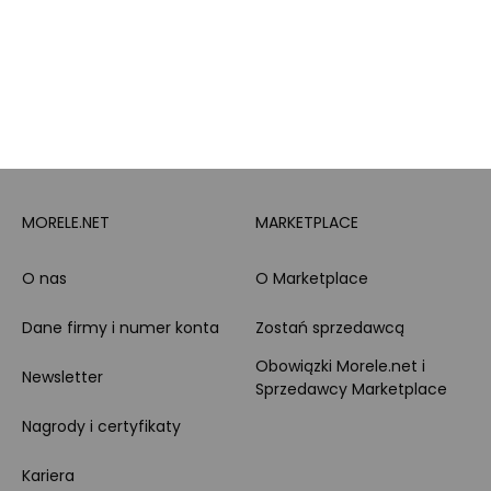
Całodobowe wsparcie
Raty
Klienta
Leasing
Zakupy dla firmy
MORELE.NET
MARKETPLACE
O nas
O Marketplace
Dane firmy i numer konta
Zostań sprzedawcą
Obowiązki Morele.net i
Newsletter
Sprzedawcy Marketplace
Nagrody i certyfikaty
Kariera