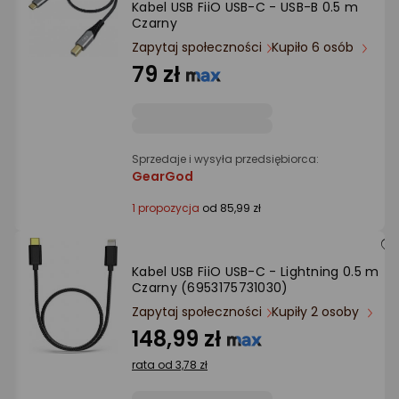
Kabel USB FiiO USB-C - USB-B 0.5 m
Ocena: od najlepszej
Czarny
Zapytaj społeczności
Kupiło 6 osób
Po ilości komentarzy
79 zł
Sprzedaje i wysyła przedsiębiorca:
GearGod
1 propozycja
od 85,99 zł
Kabel USB FiiO USB-C - Lightning 0.5 m
Czarny (6953175731030)
Zapytaj społeczności
Kupiły 2 osoby
148,99 zł
rata od 3,78 zł