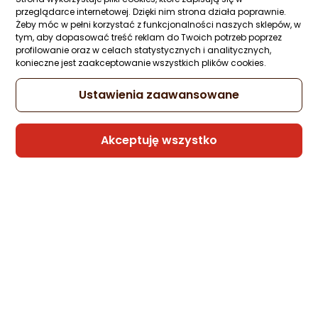
przeglądarce internetowej. Dzięki nim strona działa poprawnie.
Kabel USB Somostel USB-A - microUSB 1 
Żeby móc w pełni korzystać z funkcjonalności naszych sklepów, w
Czerwony (BW02 MICRO RED)
tym, aby dopasować treść reklam do Twoich potrzeb poprzez
profilowanie oraz w celach statystycznych i analitycznych,
Zapytaj społeczności
Kupiła 1 osoba
konieczne jest zaakceptowanie wszystkich plików cookies.
8 zł
Ustawienia zaawansowane
Akceptuję wszystko
Sprzedaje i wysyła przedsiębiorca:
Morele.net
1 propozycja
od 23,99 zł
Kabel USB Somostel USB-A - Lightning 1 
Czerwony (BW02 Iphone red)
Zapytaj społeczności
Kupiła 1 osoba
8,99 zł