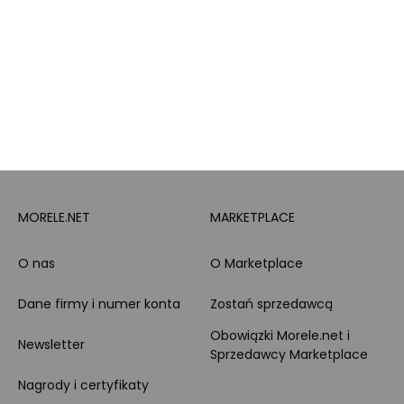
PayPo
Opinie o Morele.net
Całodobowe wsparcie
Raty
Klienta
Leasing
Zakupy dla firmy
MORELE.NET
MARKETPLACE
O nas
O Marketplace
Dane firmy i numer konta
Zostań sprzedawcą
Obowiązki Morele.net i
Newsletter
Sprzedawcy Marketplace
Nagrody i certyfikaty