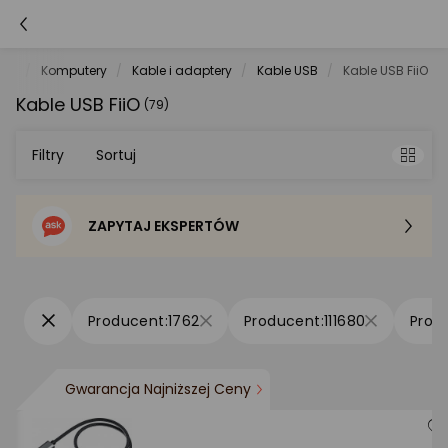
net
Komputery
Kable i adaptery
Kable USB
Kable USB FiiO
Kable USB FiiO
(79)
Filtry
Sortuj
ZAPYTAJ EKSPERTÓW
Sortowanie domyślne
Cena - od najniższej
1762
111680
Cena - od najwyższej
Gwarancja Najniższej Ceny
Po popularności