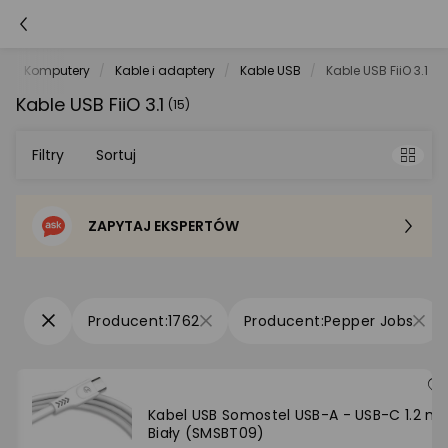
Komputery
Kable i adaptery
Kable USB
Kable USB FiiO 3.1
Kable USB FiiO 3.1
(15)
Filtry
Sortuj
ZAPYTAJ EKSPERTÓW
Sortowanie domyślne
Cena - od najniższej
1762
Pepper Jobs
Cena - od najwyższej
Po popularności
Kabel USB Somostel USB-A - USB-C 1.2 m
Biały (SMSBT09)