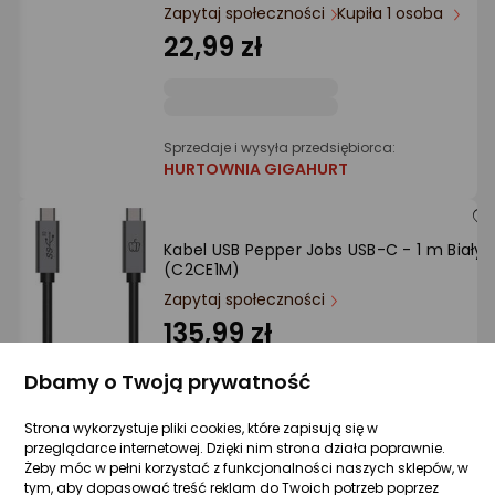
Ocena: od najlepszej
Zapytaj społeczności
Kupiła 1 osoba
22,99 zł
Po ilości komentarzy
Sprzedaje i wysyła przedsiębiorca:
HURTOWNIA GIGAHURT
Kabel USB Pepper Jobs USB-C - 1 m Biały
(C2CE1M)
Zapytaj społeczności
135,99 zł
Dbamy o Twoją prywatność
Strona wykorzystuje pliki cookies, które zapisują się w
Sprzedaje i wysyła przedsiębiorca:
przeglądarce internetowej. Dzięki nim strona działa poprawnie.
HURTOWNIA GIGAHURT
Żeby móc w pełni korzystać z funkcjonalności naszych sklepów, w
tym, aby dopasować treść reklam do Twoich potrzeb poprzez