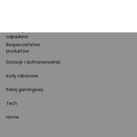
Ustawienia cookies
Regulamin sklepu
Koszty gospodarowania
odpadami
Bezpieczeństwo
produktów
Dotacje i dofinansowania
Kody rabatowe
Pokój gamingowy
Tech
Home