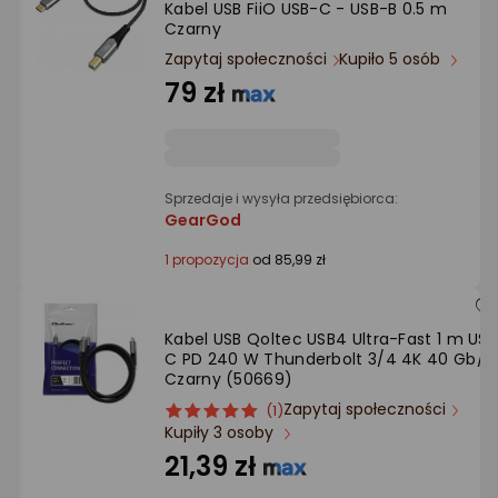
Kabel USB FiiO USB-C - USB-B 0.5 m
Ocena: od najlepszej
Czarny
Zapytaj społeczności
Kupiło 5 osób
Po ilości komentarzy
79 zł
Sprzedaje i wysyła przedsiębiorca:
GearGod
1 propozycja
od 85,99 zł
Kabel USB Qoltec USB4 Ultra-Fast 1 m USB
C PD 240 W Thunderbolt 3/4 4K 40 Gb/s
Czarny (50669)
Zapytaj społeczności
ocena
Ocena
(1)
Kupiły 3 osoby
produktu
produktu
5/5
21,39 zł
gwiazdki