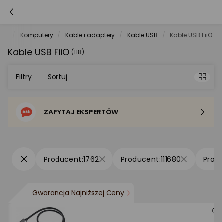
net
Komputery
Kable i adaptery
Kable USB
Kable USB FiiO
Kable USB FiiO
(118)
Filtry
Sortuj
ZAPYTAJ EKSPERTÓW
Sortowanie domyślne
Cena - od najniższej
1762
111680
Cena - od najwyższej
Gwarancja Najniższej Ceny
Po popularności