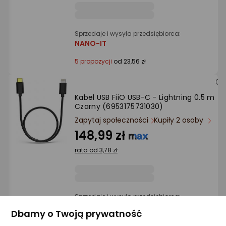
Sprzedaje i wysyła przedsiębiorca:
NANO-IT
5 propozycji
od 23,56 zł
Kabel USB FiiO USB-C - Lightning 0.5 m
Czarny (6953175731030)
Zapytaj społeczności
Kupiły 2 osoby
148,99 zł
rata od 3,78 zł
Sprzedaje i wysyła przedsiębiorca:
Morele.net
Dbamy o Twoją prywatność
1 propozycja
od 149 zł