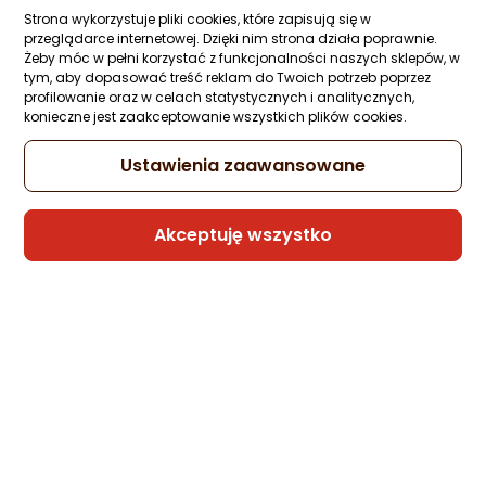
Strona wykorzystuje pliki cookies, które zapisują się w
przeglądarce internetowej. Dzięki nim strona działa poprawnie.
Żeby móc w pełni korzystać z funkcjonalności naszych sklepów, w
Kabel USB Somostel USB-A - USB-C 1 m
tym, aby dopasować treść reklam do Twoich potrzeb poprzez
Czerwony (25703)
profilowanie oraz w celach statystycznych i analitycznych,
konieczne jest zaakceptowanie wszystkich plików cookies.
Zapytaj społeczności
Kupiły 2 osoby
10,36 zł
Ustawienia zaawansowane
Akceptuję wszystko
Sprzedaje i wysyła przedsiębiorca:
Morele.net
1 propozycja
od 43,99 zł
Kabel USB Icy Box Obudowa IB-1919M-C4
Type-C USB4 Gen 3x2 (40 Gbit/s) na PCI
NVMe M.2 2280
Zapytaj społeczności
ocena
Ocena
(1)