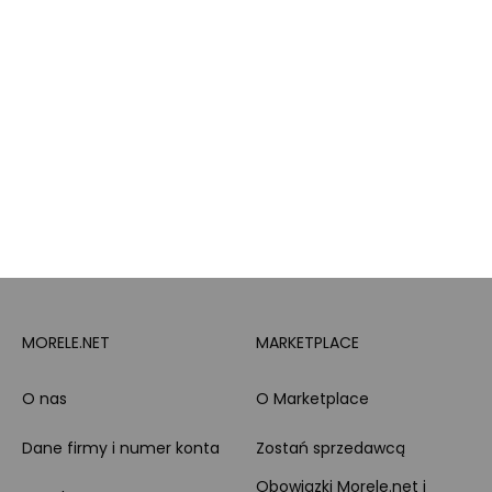
lojalnościowy
produktowe
Pytanie o produkt i
Morele MAX
doradztwo produktowe
PayPo
Opinie o Morele.net
Całodobowe wsparcie
Raty
Klienta
Leasing
Zakupy dla firmy
MORELE.NET
MARKETPLACE
O nas
O Marketplace
Dane firmy i numer konta
Zostań sprzedawcą
Obowiązki Morele.net i