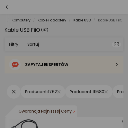
net
Komputery
Kable i adaptery
Kable USB
Kable USB FiiO
Kable USB FiiO
(117)
Filtry
Sortuj
ZAPYTAJ EKSPERTÓW
Sortowanie domyślne
Cena - od najniższej
1762
111680
Cena - od najwyższej
Gwarancja Najniższej Ceny
Po popularności