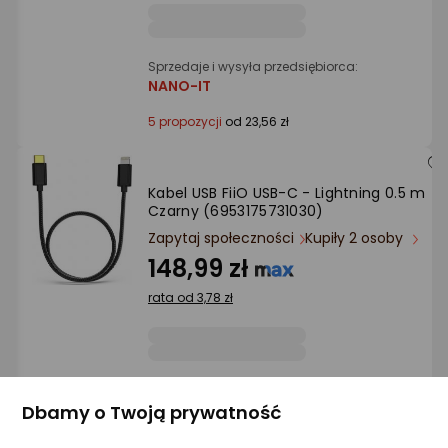
Sprzedaje i wysyła przedsiębiorca:
NANO-IT
5 propozycji
od 23,56 zł
Kabel USB FiiO USB-C - Lightning 0.5 m
Czarny (6953175731030)
Zapytaj społeczności
Kupiły 2 osoby
148,99 zł
rata od 3,78 zł
Sprzedaje i wysyła przedsiębiorca:
Morele.net
Dbamy o Twoją prywatność
1 propozycja
od 149 zł