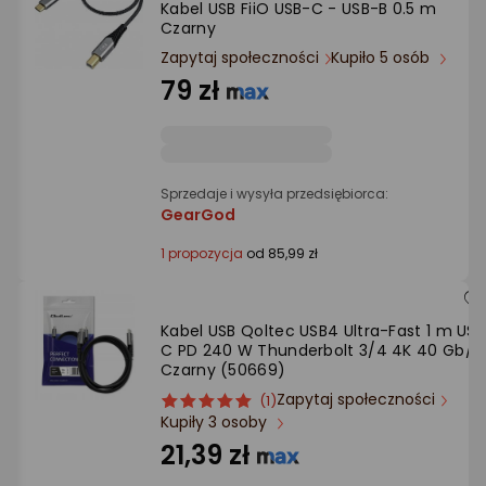
Kabel USB FiiO USB-C - USB-B 0.5 m
Ocena: od najlepszej
Czarny
Zapytaj społeczności
Kupiło 5 osób
Po ilości komentarzy
79 zł
Sprzedaje i wysyła przedsiębiorca:
GearGod
1 propozycja
od 85,99 zł
Kabel USB Qoltec USB4 Ultra-Fast 1 m USB
C PD 240 W Thunderbolt 3/4 4K 40 Gb/s
Czarny (50669)
Zapytaj społeczności
ocena
Ocena
(1)
Kupiły 3 osoby
produktu
produktu
5/5
21,39 zł
gwiazdki