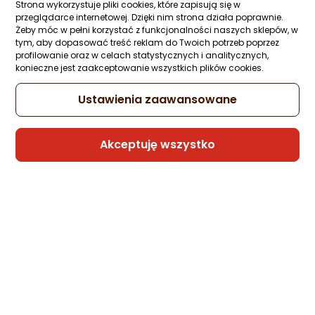
Strona wykorzystuje pliki cookies, które zapisują się w
przeglądarce internetowej. Dzięki nim strona działa poprawnie.
Żeby móc w pełni korzystać z funkcjonalności naszych sklepów, w
tym, aby dopasować treść reklam do Twoich potrzeb poprzez
Kabel USB Somostel USB-A - USB-C 1 m
profilowanie oraz w celach statystycznych i analitycznych,
Czerwony (25703)
konieczne jest zaakceptowanie wszystkich plików cookies.
Zapytaj społeczności
Kupiły 2 osoby
10,36 zł
Ustawienia zaawansowane
Akceptuję wszystko
Sprzedaje i wysyła przedsiębiorca:
Morele.net
1 propozycja
od 43,99 zł
Kabel USB Qoltec USB-C - USB-C 1.5 m
Biały (52360)
Zapytaj społeczności
Kupiła 1 osoba
8,90 zł