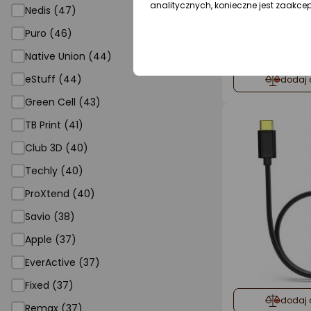
analitycznych, konieczne jest zaakce
Nedis (47)
Puro (46)
Native Union (44)
eStuff (44)
dodaj 
Green Cell (43)
TB Print (41)
Club 3D (40)
Techly (40)
ProXtend (40)
Savio (38)
Apple (37)
EverActive (37)
Fixed (37)
dodaj 
Remax (37)