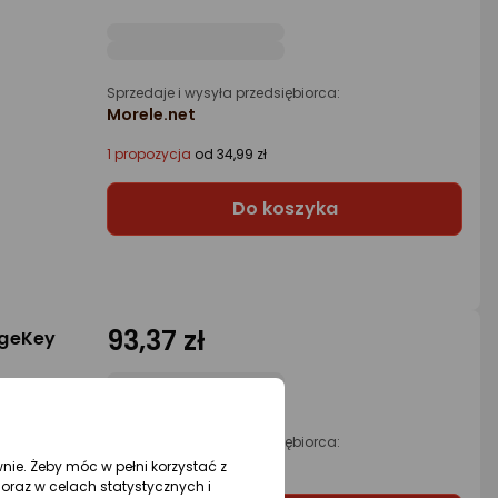
Sprzedaje i wysyła przedsiębiorca:
Morele.net
1 propozycja
od 34,99 zł
Do koszyka
93,37 zł
rgeKey
Sprzedaje i wysyła przedsiębiorca:
tri-elektro_pl
wnie. Żeby móc w pełni korzystać z
oraz w celach statystycznych i