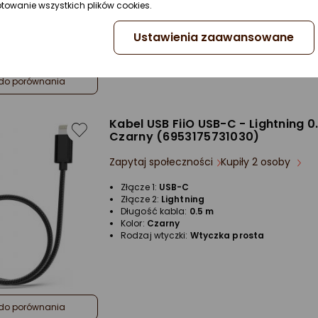
ptowanie wszystkich plików cookies.
Ustawienia zaawansowane
do porównania
Kabel USB FiiO USB-C - Lightning 0
Czarny (6953175731030)
Zapytaj społeczności
Kupiły 2 osoby
Złącze 1:
USB-C
Złącze 2:
Lightning
Długość kabla:
0.5 m
Kolor:
Czarny
Rodzaj wtyczki:
Wtyczka prosta
do porównania