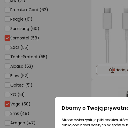
EFB (71)
PremiumCord (62)
Reagle (61)
Samsung (60)
Somostel (58)
2GO (55)
Tech-Protect (55)
Alcasa (53)
dodaj 
Blow (52)
Qoltec (51)
XO (51)
Vega (50)
Dbamy o Twoją prywatn
3mk (49)
Strona wykorzystuje pliki cookies, któ
Axagon (47)
funkcjonalności naszych sklepów, w t