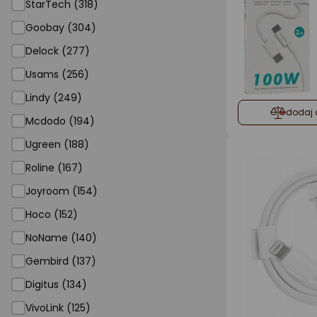
StarTech (318)
Goobay (304)
Delock (277)
Usams (256)
Lindy (249)
dodaj 
Mcdodo (194)
Ugreen (188)
Roline (167)
Joyroom (154)
Hoco (152)
NoName (140)
Gembird (137)
Digitus (134)
VivoLink (125)