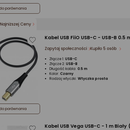
do porównania
Najniższej Ceny
Kabel USB FiiO USB-C - USB-B 0.5
Zapytaj społeczności
Kupiło 5 osób
Złącze 1:
USB-C
Złącze 2:
USB-B
Długość kabla:
0.5 m
Kolor:
Czarny
Rodzaj wtyczki:
Wtyczka prosta
do porównania
Kabel USB Vega USB-C - 1 m Biały 