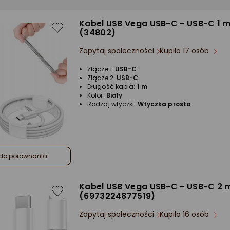
Kabel USB Vega USB-C - USB-C 1 m
(34802)
Zapytaj społeczności
Kupiło 17 osób
Złącze 1:
USB-C
Złącze 2:
USB-C
Długość kabla:
1 m
Kolor:
Biały
Rodzaj wtyczki:
Wtyczka prosta
do porównania
Kabel USB Vega USB-C - USB-C 2 m
(6973224877519)
Zapytaj społeczności
Kupiło 16 osób