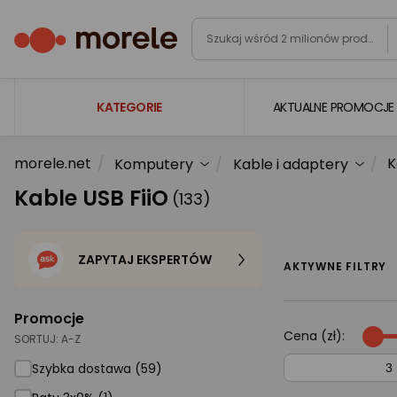
KATEGORIE
AKTUALNE PROMOCJE
morele.net
K
Komputery
Kable i adaptery
Laptopy
Kable USB FiiO
(133)
Komputery
Podzespoły komputerowe
ZAPYTAJ EKSPERTÓW
Gaming
AKTYWNE FILTRY
Smartfony i smartwatche
Promocje
Telewizory i audio
Cena (zł):
SORTUJ:
A-Z
Foto i kamery
Szybka dostawa (59)
AGD duże