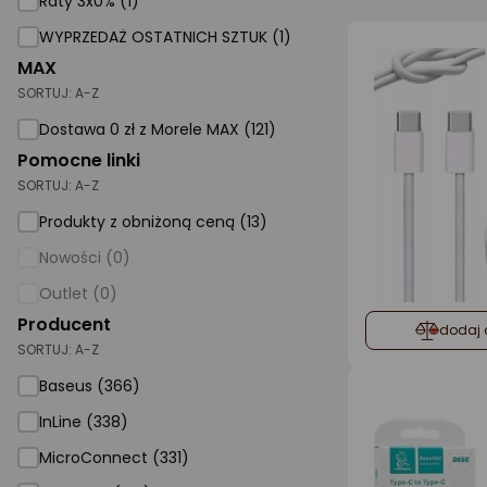
Raty 3x0% (1)
WYPRZEDAŻ OSTATNICH SZTUK (1)
AGD małe
MAX
Dom i ogród
SORTUJ:
A-Z
Biuro i firma
Dostawa 0 zł z Morele MAX (121)
Pomocne linki
Sport i turystyka
SORTUJ:
A-Z
Zabawki i dziecko
Produkty z obniżoną ceną (13)
Uroda i zdrowie
Nowości (0)
Supermarket
Outlet (0)
Strefa marek
Producent
dodaj 
SORTUJ:
A-Z
Baseus (366)
InLine (338)
MicroConnect (331)