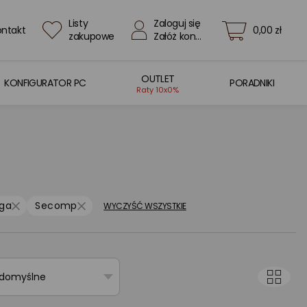
Listy
Zaloguj się
ontakt
0,00 zł
zakupowe
Załóż konto
OUTLET
KONFIGURATOR PC
PORADNIKI
Raty 10x0%
ga
Secomp
WYCZYŚĆ WSZYSTKIE
 domyślne