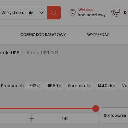
Wybierz
K
Wszystkie działy
kod pocztowy
ODBIERZ KOD RABATOWY
WYPRZEDAŻ
able USB
Kable USB FiiO
Producent:
1762
111680
Somostel
144025
Ve
Sortowanie