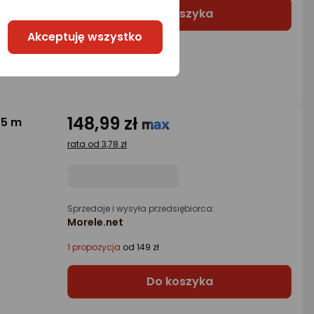
Do koszyka
Akceptuję wszystko
148,99 zł
.5 m
rata od 3,78 zł
Sprzedaje i wysyła przedsiębiorca:
Morele.net
1 propozycja
od 149 zł
Do koszyka