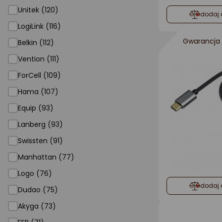
Unitek (120)
dodaj 
LogiLink (116)
Gwarancja 
Belkin (112)
Vention (111)
ForCell (109)
Hama (107)
Equip (93)
Lanberg (93)
Swissten (91)
Manhattan (77)
Logo (76)
dodaj 
Dudao (75)
Akyga (73)