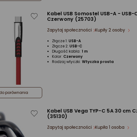
Kabel USB Somostel USB-A - USB-C
Czerwony (25703)
Zapytaj społeczności
Kupiły 2 osoby
Złącze 1:
USB-A
Złącze 2:
USB-C
Długość kabla:
1 m
Kolor:
Czerwony
Rodzaj wtyczki:
Wtyczka prosta
do porównania
Kabel USB Vega TYP-C 5A 30 cm C
(35130)
Zapytaj społeczności
Kupiła 1 osoba