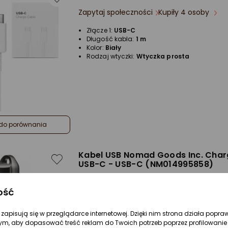
Zapytaj społeczności
Kupiły 4 osoby
Złącze 1:
USB-C
Długość kabla:
1 m
Kolor:
Biały
Rodzaj wtyczki:
Wtyczka prosta
do porównania
Kabel USB Nomad Goods Inc. Cha
USB-C - USB-C (NM014995858)
Zapytaj społeczności
Kupiły 2 osoby
ość
re zapisują się w przeglądarce internetowej. Dzięki nim strona działa popra
ym, aby dopasować treść reklam do Twoich potrzeb poprzez profilowanie 