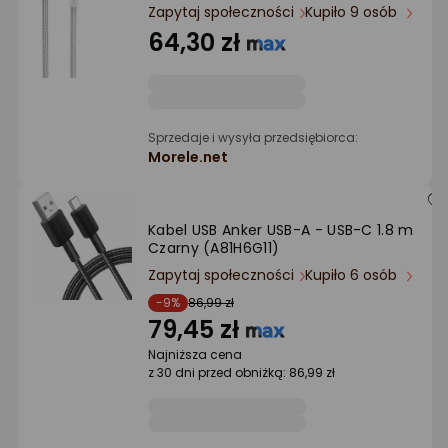
Ocena: od najlepszej
Zapytaj społeczności
Kupiło 9 osób
64,30 zł
Po ilości komentarzy
Sprzedaje i wysyła przedsiębiorca:
Morele.net
Kabel USB Anker USB-A - USB-C 1.8 m
Czarny (A81H6G11)
Zapytaj społeczności
Kupiło 6 osób
-9%
86,99 zł
79,45 zł
Najniższa cena
z 30 dni przed obniżką: 86,99 zł