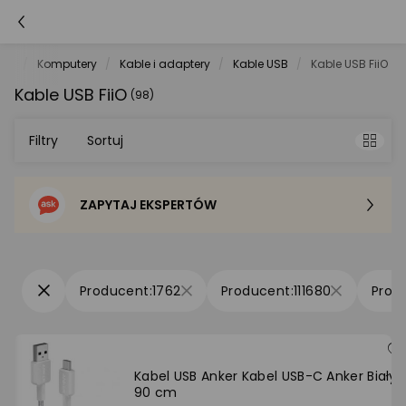
net
Komputery
Kable i adaptery
Kable USB
Kable USB FiiO
Kable USB FiiO
(98)
Filtry
Sortuj
ZAPYTAJ EKSPERTÓW
Sortowanie domyślne
Cena - od najniższej
1762
111680
Cena - od najwyższej
Po popularności
Kabel USB Anker Kabel USB-C Anker Biały
90 cm