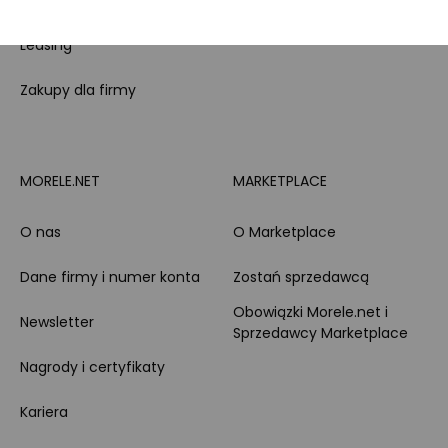
Klienta
Leasing
Zakupy dla firmy
MORELE.NET
MARKETPLACE
O nas
O Marketplace
Dane firmy i numer konta
Zostań sprzedawcą
Obowiązki Morele.net i
Newsletter
Sprzedawcy Marketplace
Nagrody i certyfikaty
Kariera