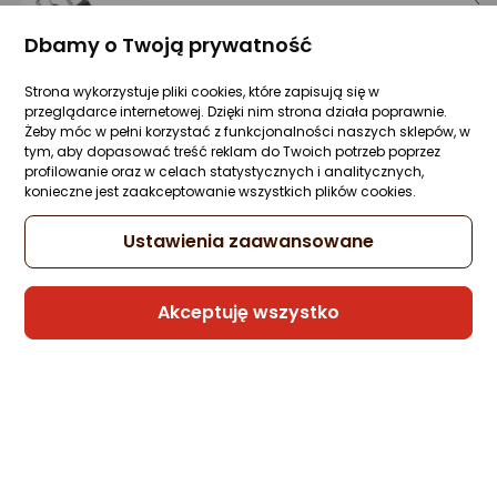
Kabel USB Anker USB-C - USB-C 0.9 m
Dbamy o Twoją prywatność
Czarny (A81F5G11)
Zapytaj społeczności
Kupiły 2 osoby
Strona wykorzystuje pliki cookies, które zapisują się w
73,95 zł
przeglądarce internetowej. Dzięki nim strona działa poprawnie.
Żeby móc w pełni korzystać z funkcjonalności naszych sklepów, w
tym, aby dopasować treść reklam do Twoich potrzeb poprzez
profilowanie oraz w celach statystycznych i analitycznych,
konieczne jest zaakceptowanie wszystkich plików cookies.
Sprzedaje i wysyła przedsiębiorca:
Ustawienia zaawansowane
Morele.net
1 propozycja
od 157,80 zł
Akceptuję wszystko
Kabel USB Anker USB-C - USB-C 1.8 m
Czarny (A81F6G11)
Zapytaj społeczności
Kupiły 2 osoby
87,99 zł