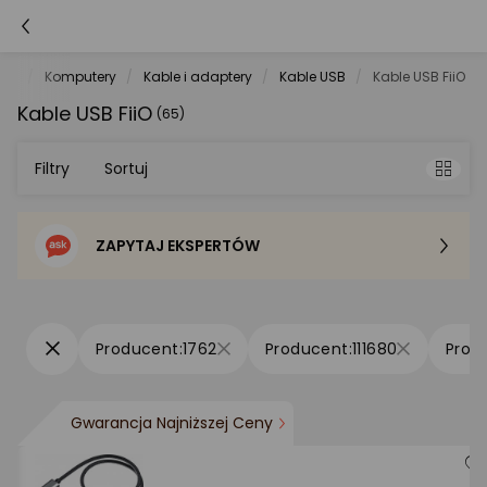
net
Komputery
Kable i adaptery
Kable USB
Kable USB FiiO
Kable USB FiiO
(65)
Filtry
Sortuj
ZAPYTAJ EKSPERTÓW
Sortowanie domyślne
Cena - od najniższej
1762
111680
Cena - od najwyższej
Gwarancja Najniższej Ceny
Po popularności