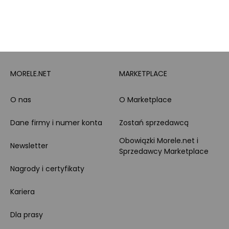
Leasing
Zakupy dla firmy
MORELE.NET
MARKETPLACE
O nas
O Marketplace
Dane firmy i numer konta
Zostań sprzedawcą
Obowiązki Morele.net i
Newsletter
Sprzedawcy Marketplace
Nagrody i certyfikaty
Kariera
Dla prasy