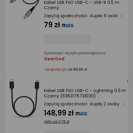
Kabel USB FiiO USB-C - USB-B 0.5 m
Ocena: od najlepszej
Czarny
Zapytaj społeczności
Kupiło 6 osób
Po ilości komentarzy
79 zł
Sprzedaje i wysyła przedsiębiorca:
GearGod
1 propozycja
od 85,99 zł
Kabel USB FiiO USB-C - Lightning 0.5 m
Czarny (6953175731030)
Zapytaj społeczności
Kupiły 2 osoby
148,99 zł
rata od 3,78 zł