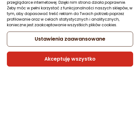
przeglądarce internetowej. Dzięki nim strona działa poprawnie.
Żeby móc w pełni korzystać z funkcjonalności naszych sklepów, w
tym, aby dopasować treść reklam do Twoich potrzeb poprzez
Kabel USB Somostel USB-A - USB-C 1 m
profilowanie oraz w celach statystycznych i analitycznych,
Czerwony (25703)
konieczne jest zaakceptowanie wszystkich plików cookies.
Zapytaj społeczności
Kupiły 2 osoby
10,36 zł
Ustawienia zaawansowane
Akceptuję wszystko
Sprzedaje i wysyła przedsiębiorca:
Morele.net
1 propozycja
od 43,99 zł
Kabel USB Somostel USB-A - microUSB 1 
Czerwony (BW02 MICRO RED)
Zapytaj społeczności
Kupiła 1 osoba
8 zł