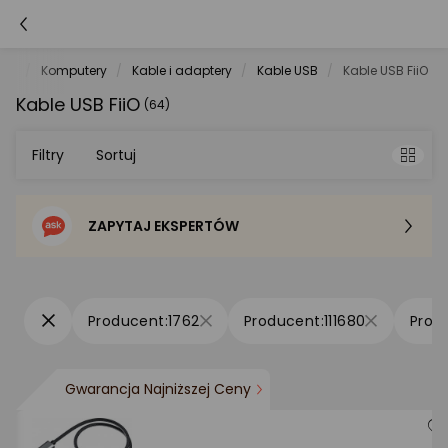
net
Komputery
Kable i adaptery
Kable USB
Kable USB FiiO
Kable USB FiiO
(64)
Filtry
Sortuj
ZAPYTAJ EKSPERTÓW
Sortowanie domyślne
Cena - od najniższej
1762
111680
Cena - od najwyższej
Gwarancja Najniższej Ceny
Po popularności