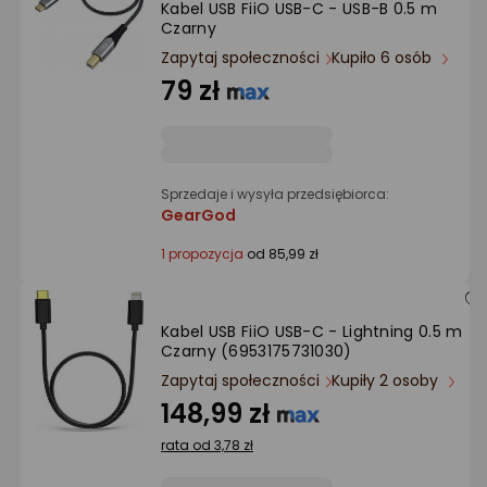
Kabel USB FiiO USB-C - USB-B 0.5 m
Ocena: od najlepszej
Czarny
Zapytaj społeczności
Kupiło 6 osób
Po ilości komentarzy
79 zł
Sprzedaje i wysyła przedsiębiorca:
GearGod
1 propozycja
od 85,99 zł
Kabel USB FiiO USB-C - Lightning 0.5 m
Czarny (6953175731030)
Zapytaj społeczności
Kupiły 2 osoby
148,99 zł
rata od 3,78 zł