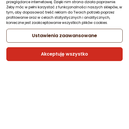
przeglądarce internetowej. Dzięki nim strona działa poprawnie.
Żeby móc w pełni korzystać z funkcjonalności naszych sklepów, w
Kabel USB Somostel USB-A - microUSB 1 
tym, aby dopasować treść reklam do Twoich potrzeb poprzez
Czerwony (BW02 MICRO RED)
profilowanie oraz w celach statystycznych i analitycznych,
Zapytaj społeczności
Kupiła 1 osoba
konieczne jest zaakceptowanie wszystkich plików cookies.
8 zł
Ustawienia zaawansowane
Akceptuję wszystko
Sprzedaje i wysyła przedsiębiorca:
Morele.net
1 propozycja
od 23,99 zł
Kabel USB Somostel USB-A - Lightning 1 
Czerwony (BW02 Iphone red)
Zapytaj społeczności
Kupiła 1 osoba
8,99 zł