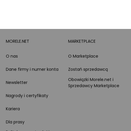
Leasing
Zakupy dla firmy
MORELE.NET
MARKETPLACE
O nas
O Marketplace
Dane firmy i numer konta
Zostań sprzedawcą
Obowiązki Morele.net i
Newsletter
Sprzedawcy Marketplace
Nagrody i certyfikaty
Kariera
Dla prasy