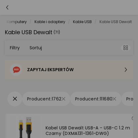
Komputery
Kable i adaptery
Kable USB
Kable USB Dewalt
Kable USB Dewalt
(71)
Filtry
Sortuj
ZAPYTAJ EKSPERTÓW
Sortowanie domyślne
Cena - od najniższej
1762
111680
Cena - od najwyższej
Po popularności
Kabel USB Dewalt USB-A - USB-C 1.2 m
Czarny (DXMA131-1361-DWG)