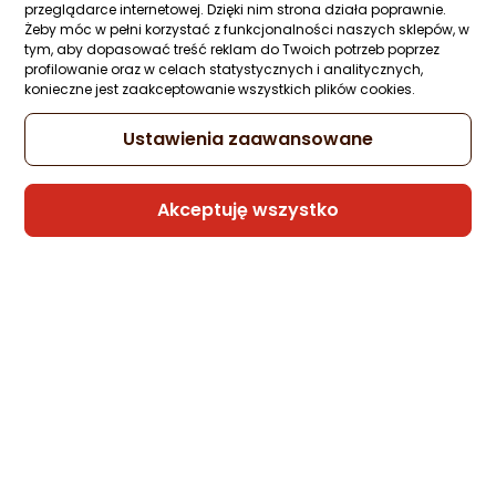
Sprzedaje i wysyła przedsiębiorca:
przeglądarce internetowej. Dzięki nim strona działa poprawnie.
Morele.net
Żeby móc w pełni korzystać z funkcjonalności naszych sklepów, w
tym, aby dopasować treść reklam do Twoich potrzeb poprzez
profilowanie oraz w celach statystycznych i analitycznych,
konieczne jest zaakceptowanie wszystkich plików cookies.
Kabel USB Dewalt USB-A - USB-C 1.8 m
Czarny (DXMA131-1348-DWG)
Ustawienia zaawansowane
Zapytaj społeczności
Kupiły 3 osoby
29 zł
Akceptuję wszystko
Raty 3x0%
Sprzedaje i wysyła przedsiębiorca:
Morele.net
Kabel USB Dewalt USB-C - USB-C 1.8 m
Czarny (DXMA131-0007-DWG)
Zapytaj społeczności
Kupiły 2 osoby