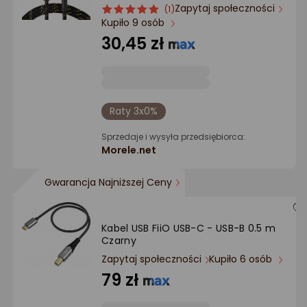
Ocena: od najlepszej
Zapytaj społeczności
ocena
Ocena
(1)
Kupiło 9 osób
produktu
produktu
5/5
30,45 zł
Po ilości komentarzy
gwiazdki
Raty 3x0%
Sprzedaje i wysyła przedsiębiorca:
Morele.net
Gwarancja Najniższej Ceny
Kabel USB FiiO USB-C - USB-B 0.5 m
Czarny
Zapytaj społeczności
Kupiło 6 osób
79 zł