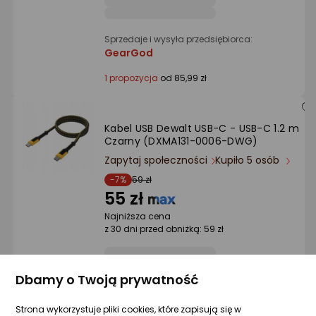
Sprzedaje i wysyła przedsiębiorca:
GearGod
1 propozycja
od 85,99 zł
Kabel USB Dewalt USB-C - USB-C 1.2 m
Czarny (DXMA131-0006-DWG)
Zapytaj społeczności
Kupiło 5 osób
-7%
59 zł
55 zł
Najniższa cena
z 30 dni przed obniżką: 59 zł
Dbamy o Twoją prywatność
Raty 3x0%
Strona wykorzystuje pliki cookies, które zapisują się w