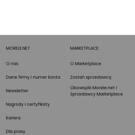
Leasing
Zakupy dla firmy
MORELE.NET
MARKETPLACE
O nas
O Marketplace
Dane firmy i numer konta
Zostań sprzedawcą
Obowiązki Morele.net i
Newsletter
Sprzedawcy Marketplace
Nagrody i certyfikaty
Kariera
Dla prasy