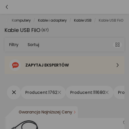
net
Komputery
Kable i adaptery
Kable USB
Kable USB FiiO
Kable USB FiiO
(67)
Filtry
Sortuj
ZAPYTAJ EKSPERTÓW
Sortowanie domyślne
Cena - od najniższej
1762
111680
Cena - od najwyższej
Gwarancja Najniższej Ceny
Po popularności