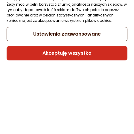
Żeby móc w pełni korzystać z funkcjonalności naszych sklepów, w
Kabel USB Somostel USB-A - microUSB 1 
tym, aby dopasować treść reklam do Twoich potrzeb poprzez
Czerwony (BW02 MICRO RED)
profilowanie oraz w celach statystycznych i analitycznych,
konieczne jest zaakceptowanie wszystkich plików cookies.
Zapytaj społeczności
Kupiła 1 osoba
8 zł
Ustawienia zaawansowane
Akceptuję wszystko
Sprzedaje i wysyła przedsiębiorca:
Morele.net
1 propozycja
od 23,99 zł
Kabel USB Somostel USB-A - Lightning 1 
Czerwony (BW02 Iphone red)
Zapytaj społeczności
Kupiła 1 osoba
8,99 zł