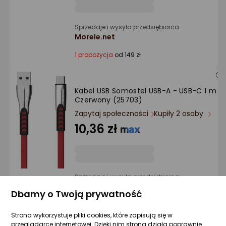
Sprzedaje i wysyła przedsiębiorca:
Morele.net
1 propozycja
od 149 zł
Kabel USB Somostel USB-A - USB-C 1 m
Czerwony (25703)
Zapytaj społeczności
Kupiły 2 osoby
10,36 zł
Sprzedaje i wysyła przedsiębiorca:
Morele.net
Dbamy o Twoją prywatność
1 propozycja
od 43,99 zł
Strona wykorzystuje pliki cookies, które zapisują się w
przeglądarce internetowej. Dzięki nim strona działa poprawnie.