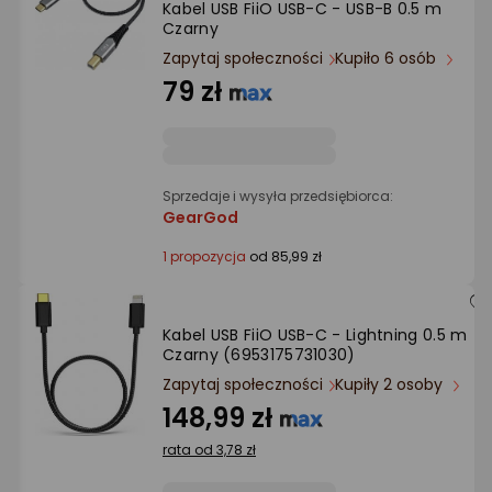
Kabel USB FiiO USB-C - USB-B 0.5 m
Ocena: od najlepszej
Czarny
Zapytaj społeczności
Kupiło 6 osób
Po ilości komentarzy
79 zł
Sprzedaje i wysyła przedsiębiorca:
GearGod
1 propozycja
od 85,99 zł
Kabel USB FiiO USB-C - Lightning 0.5 m
Czarny (6953175731030)
Zapytaj społeczności
Kupiły 2 osoby
148,99 zł
rata od 3,78 zł