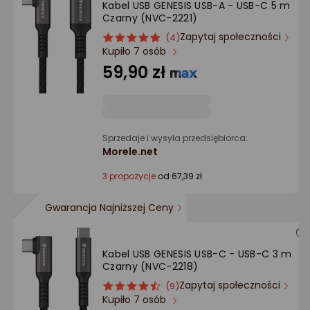
Kabel USB GENESIS USB-A - USB-C 5 m
Ocena: od najlepszej
Czarny (NVC-2221)
Zapytaj społeczności
ocena
Ocena
(4)
Po ilości komentarzy
Kupiło 7 osób
produktu
produktu
5/5
59,90 zł
gwiazdki
Sprzedaje i wysyła przedsiębiorca:
Morele.net
3 propozycje
od 67,39 zł
Gwarancja Najniższej Ceny
Kabel USB GENESIS USB-C - USB-C 3 m
Czarny (NVC-2218)
Zapytaj społeczności
ocena
Ocena
(9)
Kupiło 7 osób
produktu
produktu