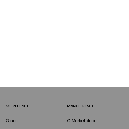
Karta Podarunkowa
Poradniki
Brand Club - program
Wszystkie kategorie
lojalnościowy
produktowe
Pytanie o produkt i
Morele MAX
doradztwo produktowe
PayPo
Opinie o Morele.net
Całodobowe wsparcie
Raty
Klienta
Leasing
Zakupy dla firmy
MORELE.NET
MARKETPLACE
O nas
O Marketplace