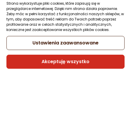
Strona wykorzystuje pliki cookies, które zapisują się w
przeglądarce internetowej. Dzięki nim strona działa poprawnie.
Żeby móc w pełni korzystać z funkcjonalności naszych sklepów, w
tym, aby dopasować treść reklam do Twoich potrzeb poprzez
Sprzedaje i wysyła przedsiębiorca:
profilowanie oraz w celach statystycznych i analitycznych,
Morele.net
konieczne jest zaakceptowanie wszystkich plików cookies.
8 propozycji
od 109,29 zł
Ustawienia zaawansowane
Gwarancja Najniższej Ceny
Akceptuję wszystko
Kabel USB FiiO USB-C - USB-B 0.5 m
Czarny
Zapytaj społeczności
Kupiło 6 osób
79 zł
Sprzedaje i wysyła przedsiębiorca:
GearGod