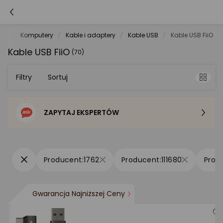
net
Komputery
Kable i adaptery
Kable USB
Kable USB FiiO
Kable USB FiiO
(70)
Filtry
Sortuj
ZAPYTAJ EKSPERTÓW
Sortowanie domyślne
Cena - od najniższej
1762
111680
Cena - od najwyższej
Gwarancja Najniższej Ceny
Po popularności