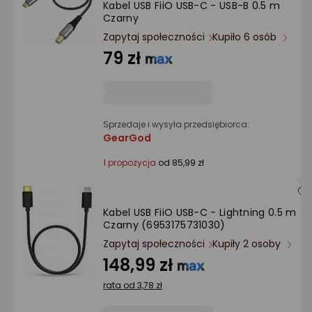
Kabel USB FiiO USB-C - USB-B 0.5 m
Ocena: od najlepszej
Czarny
Zapytaj społeczności
Kupiło 6 osób
Po ilości komentarzy
79 zł
Sprzedaje i wysyła przedsiębiorca:
GearGod
1 propozycja
od 85,99 zł
Kabel USB FiiO USB-C - Lightning 0.5 m
Czarny (6953175731030)
Zapytaj społeczności
Kupiły 2 osoby
148,99 zł
rata od 3,78 zł