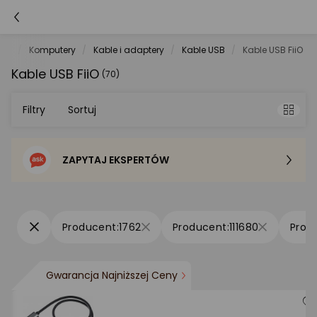
net
Komputery
Kable i adaptery
Kable USB
Kable USB FiiO
Kable USB FiiO
(70)
Filtry
Sortuj
ZAPYTAJ EKSPERTÓW
Sortowanie domyślne
Cena - od najniższej
1762
111680
Cena - od najwyższej
Gwarancja Najniższej Ceny
Po popularności