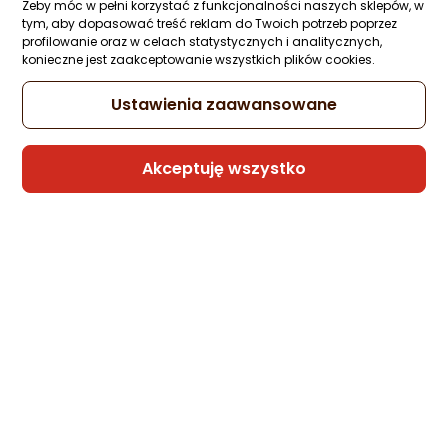
Żeby móc w pełni korzystać z funkcjonalności naszych sklepów, w
tym, aby dopasować treść reklam do Twoich potrzeb poprzez
Kabel USB Somostel USB-A - microUSB 1 
profilowanie oraz w celach statystycznych i analitycznych,
Czerwony (BW02 MICRO RED)
konieczne jest zaakceptowanie wszystkich plików cookies.
Zapytaj społeczności
Kupiła 1 osoba
8 zł
Ustawienia zaawansowane
Akceptuję wszystko
Sprzedaje i wysyła przedsiębiorca:
Morele.net
1 propozycja
od 23,99 zł
Kabel USB Somostel USB-A - Lightning 1 
Czerwony (BW02 Iphone red)
Zapytaj społeczności
Kupiła 1 osoba
8,99 zł