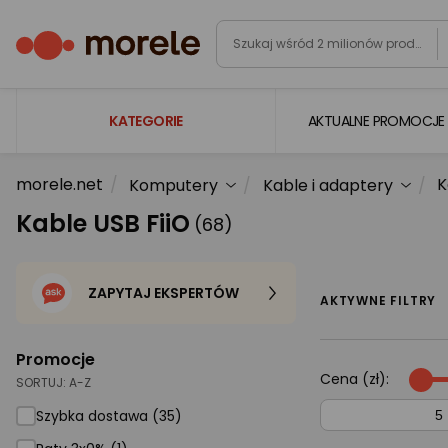
KATEGORIE
AKTUALNE PROMOCJE
morele.net
K
Komputery
Kable i adaptery
Laptopy
Kable USB FiiO
(68)
Komputery
Podzespoły komputerowe
ZAPYTAJ EKSPERTÓW
Gaming
AKTYWNE FILTRY
Smartfony i smartwatche
Promocje
Telewizory i audio
Cena (zł):
SORTUJ:
A-Z
Foto i kamery
Szybka dostawa (35)
AGD duże