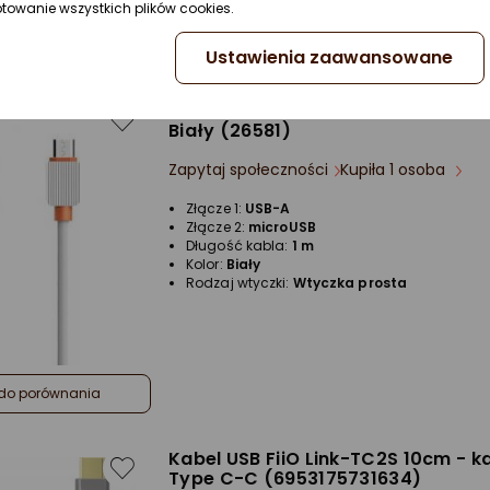
ptowanie wszystkich plików cookies.
Kolor:
Biały
Rodzaj wtyczki:
Wtyczka prosta
do porównania
Ustawienia zaawansowane
Kabel USB Somostel USB-A - micro
Biały (26581)
Zapytaj społeczności
Kupiła 1 osoba
Złącze 1:
USB-A
Złącze 2:
microUSB
Długość kabla:
1 m
Kolor:
Biały
Rodzaj wtyczki:
Wtyczka prosta
do porównania
Kabel USB FiiO Link-TC2S 10cm - k
Type C-C (6953175731634)