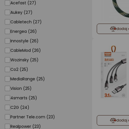
Acefast (27)
Aukey (27)
Cabletech (27)
dodaj 
Energea (26)
Innostyle (26)
CableMod (26)
Wozinsky (25)
Co2 (25)
MediaRange (25)
Vision (25)
4smarts (25)
C2G (24)
Partner Tele.com (23)
dodaj 
Realpower (23)