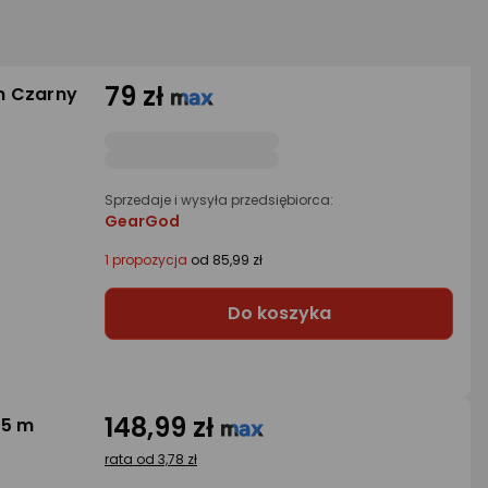
79 zł
 m Czarny
Sprzedaje i wysyła przedsiębiorca:
GearGod
1 propozycja
od 85,99 zł
Do koszyka
148,99 zł
.5 m
rata od 3,78 zł