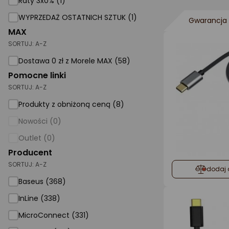
Raty 3x0% (1)
WYPRZEDAŻ OSTATNICH SZTUK (1)
AGD małe
Gwarancja 
MAX
Dom i ogród
SORTUJ:
A-Z
Biuro i firma
Dostawa 0 zł z Morele MAX (58)
Pomocne linki
Sport i turystyka
SORTUJ:
A-Z
Zabawki i dziecko
Produkty z obniżoną ceną (8)
Uroda i zdrowie
Nowości (0)
Supermarket
Outlet (0)
Strefa marek
Producent
SORTUJ:
A-Z
dodaj 
Baseus (368)
InLine (338)
MicroConnect (331)