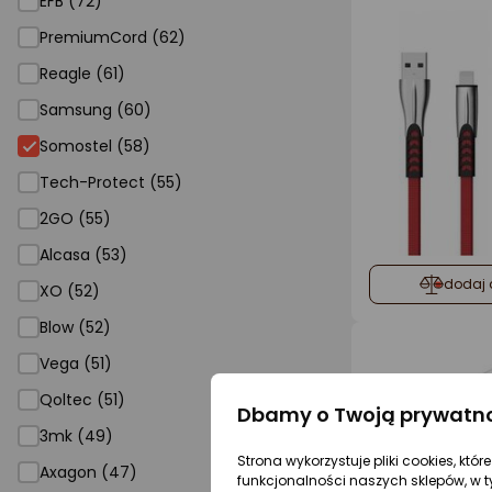
EFB (72)
PremiumCord (62)
Reagle (61)
Samsung (60)
Somostel (58)
Tech-Protect (55)
2GO (55)
Alcasa (53)
dodaj 
XO (52)
Blow (52)
Vega (51)
Qoltec (51)
Dbamy o Twoją prywatn
3mk (49)
Strona wykorzystuje pliki cookies, któ
Axagon (47)
funkcjonalności naszych sklepów, w t