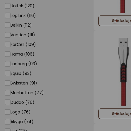
Unitek (120)
LogiLink (116)
dodaj 
Belkin (112)
Vention (111)
ForCell (109)
Hama (106)
Lanberg (93)
Equip (93)
Swissten (91)
Manhattan (77)
Dudao (76)
Logo (76)
dodaj 
Akyga (74)