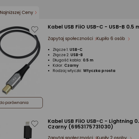
Najniższej Ceny
Kabel USB FiiO USB-C - USB-B 0.5
Zapytaj społeczności
Kupiło 6 osób
Złącze 1:
USB-C
Złącze 2:
USB-B
Długość kabla:
0.5 m
Kolor:
Czarny
Rodzaj wtyczki:
Wtyczka prosta
do porównania
Kabel USB FiiO USB-C - Lightning 0
Czarny (6953175731030)
Zapytaj społeczności
Kupiły 2 osoby