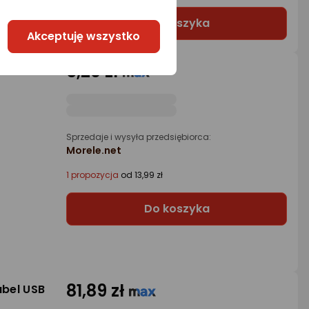
Do koszyka
Akceptuję wszystko
5,20 zł
USB 1 m
Sprzedaje i wysyła przedsiębiorca:
Morele.net
1 propozycja
od 13,99 zł
Do koszyka
81,89 zł
abel USB