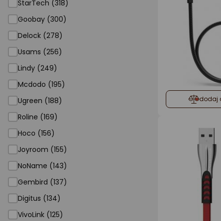
StarTech (318)
Goobay (300)
Delock (278)
Usams (256)
Lindy (249)
Mcdodo (195)
dodaj 
Ugreen (188)
Roline (169)
Hoco (156)
Joyroom (155)
NoName (143)
Gembird (137)
Digitus (134)
VivoLink (125)