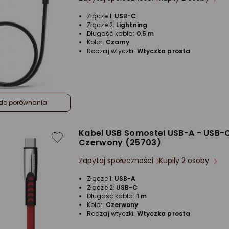
Złącze 1:
USB-C
Złącze 2:
Lightning
Długość kabla:
0.5 m
Kolor:
Czarny
Rodzaj wtyczki:
Wtyczka prosta
do porównania
Kabel USB Somostel USB-A - USB-C
Czerwony (25703)
Zapytaj społeczności
Kupiły 2 osoby
Złącze 1:
USB-A
Złącze 2:
USB-C
Długość kabla:
1 m
Kolor:
Czerwony
Rodzaj wtyczki:
Wtyczka prosta