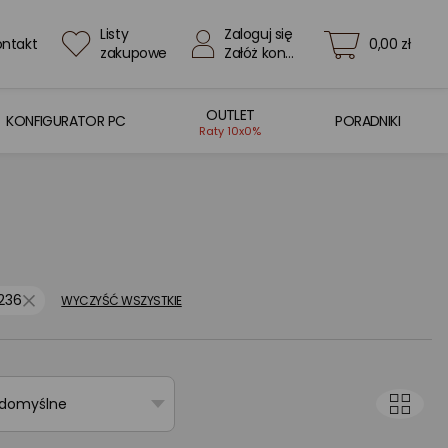
Listy
Zaloguj się
ontakt
0,00 zł
zakupowe
Załóż konto
OUTLET
KONFIGURATOR PC
PORADNIKI
Raty 10x0%
236
WYCZYŚĆ WSZYSTKIE
 domyślne