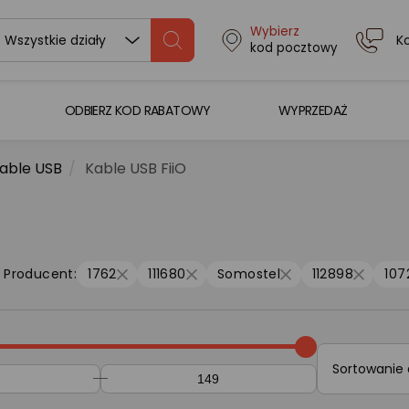
Wybierz
K
Wszystkie działy
kod pocztowy
ODBIERZ KOD RABATOWY
WYPRZEDAŻ
able USB
Kable USB FiiO
Producent:
1762
111680
Somostel
112898
107
Sortowanie