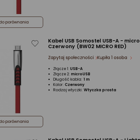
do porównania
Kabel USB Somostel USB-A - micro
Czerwony (BW02 MICRO RED)
Zapytaj społeczności
Kupiła 1 osoba
Złącze 1:
USB-A
Złącze 2:
microUSB
Długość kabla:
1 m
Kolor:
Czerwony
Rodzaj wtyczki:
Wtyczka prosta
do porównania