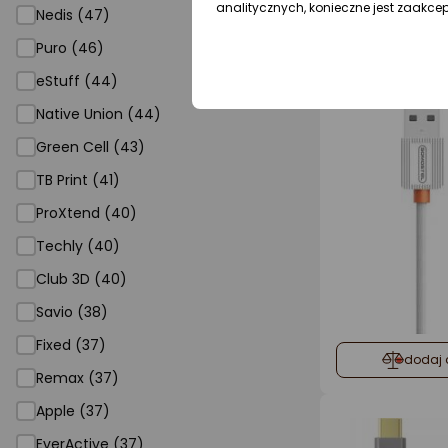
analitycznych, konieczne jest zaakce
Nedis (47)
dodaj 
Puro (46)
eStuff (44)
Native Union (44)
Green Cell (43)
TB Print (41)
ProXtend (40)
Techly (40)
Club 3D (40)
Savio (38)
Fixed (37)
dodaj 
Remax (37)
Apple (37)
EverActive (37)