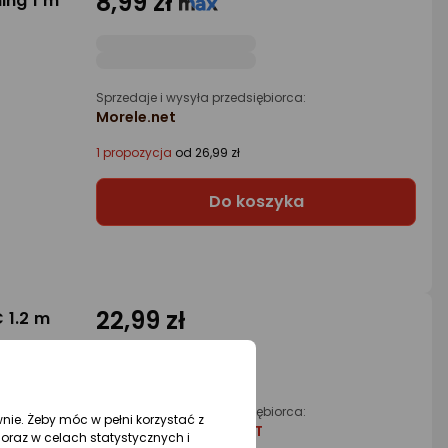
8,99 zł
ing 1 m
Sprzedaje i wysyła przedsiębiorca:
Morele.net
1 propozycja
od 26,99 zł
Do koszyka
22,99 zł
 1.2 m
Sprzedaje i wysyła przedsiębiorca:
wnie. Żeby móc w pełni korzystać z
HURTOWNIA GIGAHURT
oraz w celach statystycznych i