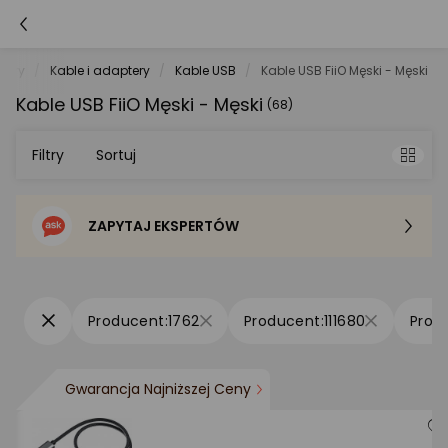
tery
Kable i adaptery
Kable USB
Kable USB FiiO Męski - Męski
Kable USB FiiO Męski - Męski
(68)
Filtry
Sortuj
ZAPYTAJ EKSPERTÓW
Sortowanie domyślne
Cena - od najniższej
1762
111680
Cena - od najwyższej
Gwarancja Najniższej Ceny
Po popularności