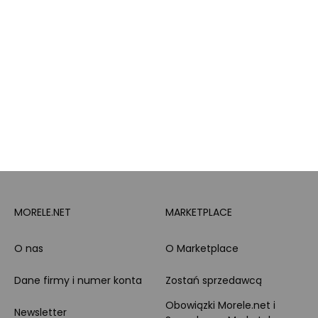
Pytanie o produkt i
Morele MAX
doradztwo produktowe
PayPo
Opinie o Morele.net
Całodobowe wsparcie
Raty
Klienta
Leasing
Zakupy dla firmy
MORELE.NET
MARKETPLACE
O nas
O Marketplace
Dane firmy i numer konta
Zostań sprzedawcą
Obowiązki Morele.net i
Newsletter