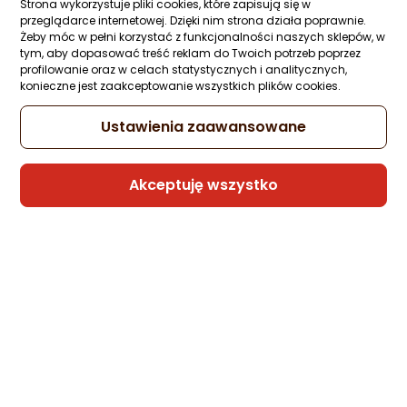
Strona wykorzystuje pliki cookies, które zapisują się w
przeglądarce internetowej. Dzięki nim strona działa poprawnie.
Kabel USB Somostel USB-A - microUSB 1 
Żeby móc w pełni korzystać z funkcjonalności naszych sklepów, w
Czerwony (BW02 MICRO RED)
tym, aby dopasować treść reklam do Twoich potrzeb poprzez
Zapytaj społeczności
Kupiła 1 osoba
profilowanie oraz w celach statystycznych i analitycznych,
konieczne jest zaakceptowanie wszystkich plików cookies.
8 zł
Ustawienia zaawansowane
Sprzedaje i wysyła przedsiębiorca:
Akceptuję wszystko
Morele.net
1 propozycja
od 23,99 zł
Kabel USB Somostel USB-A - Lightning 1 
Czerwony (BW02 Iphone red)
Zapytaj społeczności
Kupiła 1 osoba
8,99 zł