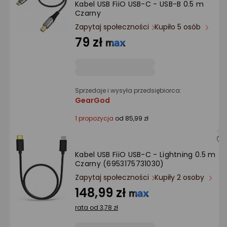
Kabel USB FiiO USB-C - USB-B 0.5 m
Ocena: od najlepszej
Czarny
Zapytaj społeczności
Kupiło 5 osób
Po ilości komentarzy
79 zł
Sprzedaje i wysyła przedsiębiorca:
GearGod
1 propozycja
od 85,99 zł
Kabel USB FiiO USB-C - Lightning 0.5 m
Czarny (6953175731030)
Zapytaj społeczności
Kupiły 2 osoby
148,99 zł
rata od 3,78 zł