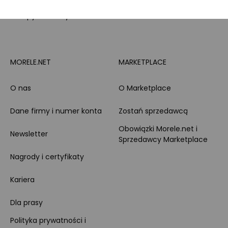
Zakupy dla firmy
MORELE.NET
MARKETPLACE
O nas
O Marketplace
Dane firmy i numer konta
Zostań sprzedawcą
Obowiązki Morele.net i
Newsletter
Sprzedawcy Marketplace
Nagrody i certyfikaty
Kariera
Dla prasy
Polityka prywatności i