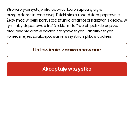
Raty 3x0%
Strona wykorzystuje pliki cookies, które zapisują się w
Sprzedaje i wysyła przedsiębiorca:
przeglądarce internetowej. Dzięki nim strona działa poprawnie.
Morele.net
Żeby móc w pełni korzystać z funkcjonalności naszych sklepów, w
tym, aby dopasować treść reklam do Twoich potrzeb poprzez
3 propozycje
od 37,53 zł
profilowanie oraz w celach statystycznych i analitycznych,
konieczne jest zaakceptowanie wszystkich plików cookies.
Gwarancja Najniższej Ceny
Ustawienia zaawansowane
Kabel USB Natec USB-A - Lightning 2 m
Biały (NKA-2149)
Akceptuję wszystko
Zapytaj społeczności
ocena
Ocena
(6)
Kupiły 2 osoby
produktu
produktu
5/5
28 zł
gwiazdki
Sprzedaje i wysyła przedsiębiorca:
Morele.net