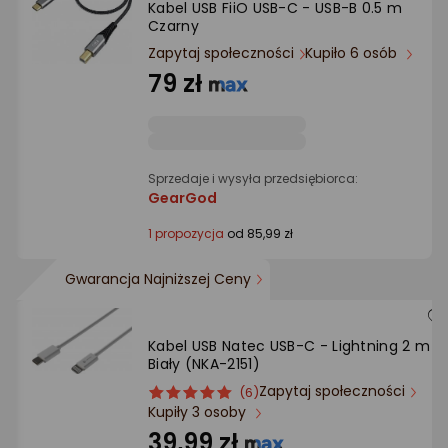
Kabel USB FiiO USB-C - USB-B 0.5 m
Ocena: od najlepszej
Czarny
Zapytaj społeczności
Kupiło 6 osób
Po ilości komentarzy
79 zł
Sprzedaje i wysyła przedsiębiorca:
GearGod
1 propozycja
od 85,99 zł
Gwarancja Najniższej Ceny
Kabel USB Natec USB-C - Lightning 2 m
Biały (NKA-2151)
Zapytaj społeczności
ocena
Ocena
(6)
Kupiły 3 osoby
produktu
produktu
5/5
39,99 zł