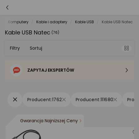
t
Komputery
Kable i adaptery
Kable USB
Kable USB Natec
Kable USB Natec
(76)
Filtry
Sortuj
ZAPYTAJ EKSPERTÓW
Sortowanie domyślne
Cena - od najniższej
1762
111680
Cena - od najwyższej
Gwarancja Najniższej Ceny
Po popularności