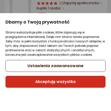
Ocena: od najlepszej
Zapytaj społeczności
ocena
Ocena
(1)
Kupiła 1 osoba
produktu
produktu
5/5
-12%
16,98 zł
Po ilości komentarzy
gwiazdki
14,99 zł
Dbamy o Twoją prywatność
Najniższa cena
z 30 dni przed obniżką: 16,98 zł
Strona wykorzystuje pliki cookies, które zapisują się w
przeglądarce internetowej. Dzięki nim strona działa poprawnie.
Żeby móc w pełni korzystać z funkcjonalności naszych sklepów, w
tym, aby dopasować treść reklam do Twoich potrzeb poprzez
profilowanie oraz w celach statystycznych i analitycznych,
Sprzedaje i wysyła przedsiębiorca:
konieczne jest zaakceptowanie wszystkich plików cookies.
DDW LOGISTICS
Ustawienia zaawansowane
Kabel USB Forever USB - USB-C 6 A 1,0 m
Biały (GSM177581)
Akceptuję wszystko
Zapytaj społeczności
14,29 zł