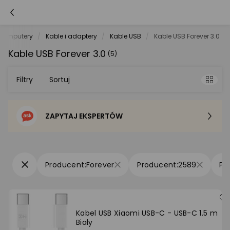
Komputery
Kable i adaptery
Kable USB
Kable USB Forever 3.0
Kable USB Forever 3.0
(5)
Filtry
Sortuj
ZAPYTAJ EKSPERTÓW
Sortowanie domyślne
Cena - od najniższej
Forever
2589
Cena - od najwyższej
Po popularności
Kabel USB Xiaomi USB-C - USB-C 1.5 m
Biały