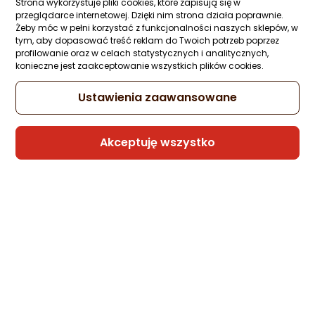
Strona wykorzystuje pliki cookies, które zapisują się w
Ocena: od najlepszej
Zapytaj społeczności
ocena
Ocena
(1)
przeglądarce internetowej. Dzięki nim strona działa poprawnie.
Kupiła 1 osoba
produktu
produktu
Żeby móc w pełni korzystać z funkcjonalności naszych sklepów, w
5/5
tym, aby dopasować treść reklam do Twoich potrzeb poprzez
-12%
16,98 zł
Po ilości komentarzy
gwiazdki
profilowanie oraz w celach statystycznych i analitycznych,
14,99 zł
konieczne jest zaakceptowanie wszystkich plików cookies.
Najniższa cena
z 30 dni przed obniżką: 16,98 zł
Ustawienia zaawansowane
Akceptuję wszystko
Sprzedaje i wysyła przedsiębiorca:
DDW LOGISTICS
Poradniki zakupowe