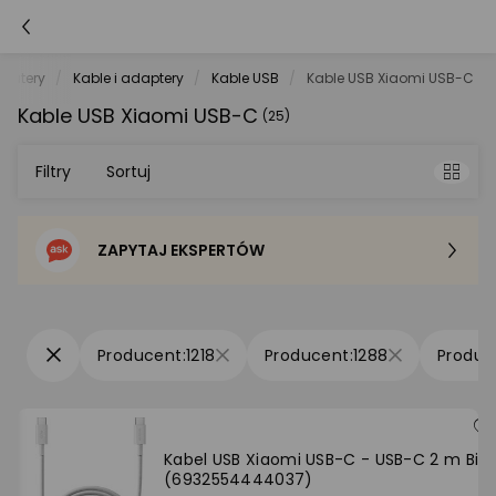
putery
Kable i adaptery
Kable USB
Kable USB Xiaomi USB-C
Kable USB Xiaomi USB-C
(25)
Filtry
Sortuj
ZAPYTAJ EKSPERTÓW
Sortowanie domyślne
Cena - od najniższej
1218
1288
Cena - od najwyższej
Po popularności
Kabel USB Xiaomi USB-C - USB-C 2 m Biał
(6932554444037)