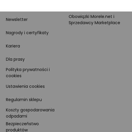
Dane firmy i numer konta
Zostań sprzedawcą
Obowiązki Morele.net i
Newsletter
Sprzedawcy Marketplace
Nagrody i certyfikaty
Kariera
Dla prasy
Polityka prywatności i
cookies
Ustawienia cookies
Regulamin sklepu
Koszty gospodarowania
odpadami
Bezpieczeństwo
produktów