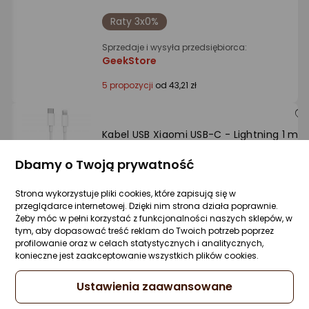
Raty 3x0%
Sprzedaje i wysyła przedsiębiorca:
GeekStore
5 propozycji
od 43,21 zł
Kabel USB Xiaomi USB-C - Lightning 1 m
Biały (XIA-EK-000462)
Dbamy o Twoją prywatność
Zapytaj społeczności
Kupiły 2 osoby
36,18 zł
Strona wykorzystuje pliki cookies, które zapisują się w
przeglądarce internetowej. Dzięki nim strona działa poprawnie.
Żeby móc w pełni korzystać z funkcjonalności naszych sklepów, w
tym, aby dopasować treść reklam do Twoich potrzeb poprzez
profilowanie oraz w celach statystycznych i analitycznych,
Raty 3x0%
konieczne jest zaakceptowanie wszystkich plików cookies.
Sprzedaje i wysyła przedsiębiorca:
Ustawienia zaawansowane
tri-elektro_pl