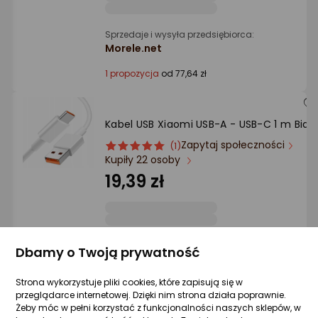
Sprzedaje i wysyła przedsiębiorca:
Morele.net
1 propozycja
od 77,64 zł
Kabel USB Xiaomi USB-A - USB-C 1 m Biały
Zapytaj społeczności
ocena
Ocena
(1)
Kupiły 22 osoby
produktu
produktu
5/5
19,39 zł
gwiazdki
Sprzedaje i wysyła przedsiębiorca:
Dbamy o Twoją prywatność
Bengi
Strona wykorzystuje pliki cookies, które zapisują się w
przeglądarce internetowej. Dzięki nim strona działa poprawnie.
Żeby móc w pełni korzystać z funkcjonalności naszych sklepów, w
Kabel USB Xiaomi Xiaomi 6A Braided USB-