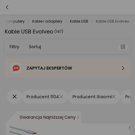
Komputery
Kable i adaptery
Kable USB
Kable USB Evolveo
Kable USB Evolveo
(147)
Filtry
Sortuj
ZAPYTAJ EKSPERTÓW
Sortowanie domyślne
Cena - od najniższej
1104
Xiaomi
Cena - od najwyższej
Gwarancja Najniższej Ceny
Po popularności