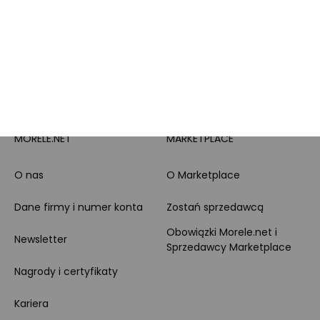
Całodobowe wsparcie
Raty
Klienta
Leasing
Zakupy dla firmy
MORELE.NET
MARKETPLACE
O nas
O Marketplace
Dane firmy i numer konta
Zostań sprzedawcą
Obowiązki Morele.net i
Newsletter
Sprzedawcy Marketplace
Nagrody i certyfikaty
Kariera