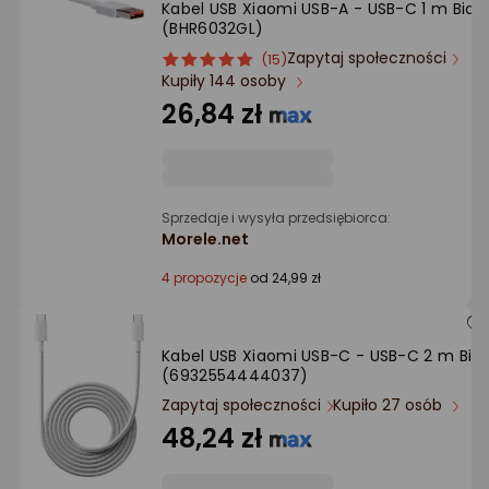
Kabel USB Xiaomi USB-A - USB-C 1 m Biały
Ocena: od najlepszej
(BHR6032GL)
Zapytaj społeczności
ocena
Ocena
(15)
Po ilości komentarzy
Kupiły 144 osoby
produktu
produktu
5/5
26,84 zł
gwiazdki
Sprzedaje i wysyła przedsiębiorca:
Morele.net
4 propozycje
od 24,99 zł
Kabel USB Xiaomi USB-C - USB-C 2 m Biał
(6932554444037)
Zapytaj społeczności
Kupiło 27 osób
48,24 zł