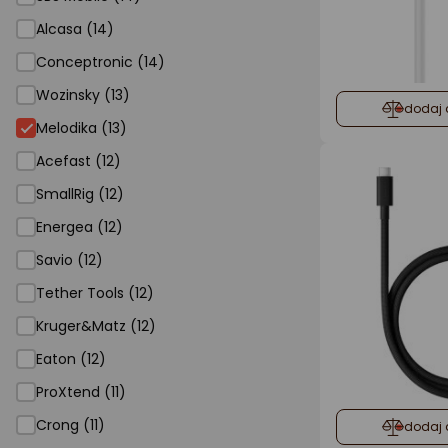
Alcasa (14)
Conceptronic (14)
Wozinsky (13)
dodaj 
Melodika (13)
Acefast (12)
SmallRig (12)
Energea (12)
Savio (12)
Tether Tools (12)
Kruger&Matz (12)
Eaton (12)
ProXtend (11)
Crong (11)
dodaj 