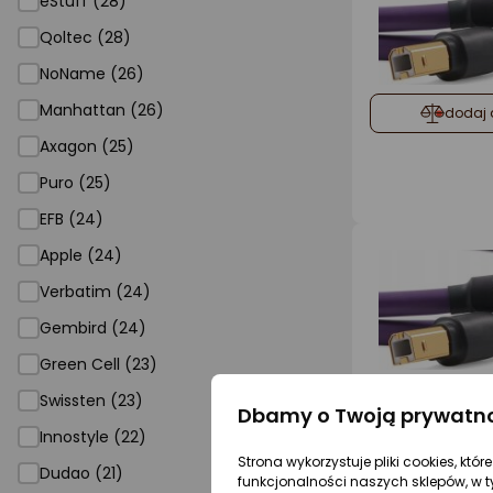
eStuff (28)
Qoltec (28)
NoName (26)
Manhattan (26)
dodaj 
Axagon (25)
Puro (25)
EFB (24)
Apple (24)
Verbatim (24)
Gembird (24)
Green Cell (23)
dodaj 
Swissten (23)
Dbamy o Twoją prywatn
Innostyle (22)
Strona wykorzystuje pliki cookies, któ
Dudao (21)
funkcjonalności naszych sklepów, w t