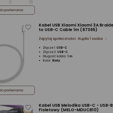
do porównania
Kabel USB Xiaomi Xiaomi 3A Braid
to USB-C Cable 1m (67365)
Zapytaj społeczności
Kupiła 1 osoba
Złącze 1:
USB-C
Złącze 2:
USB-C
Długość kabla:
1 m
Kolor:
Biały
do porównania
Kabel USB Melodika USB-C - USB-B
Fioletowy (MELO-MDUCB10)