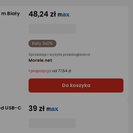
48,24 zł
 m Biały
Raty 3x0%
Sprzedaje i wysyła przedsiębiorca:
Morele.net
1 propozycja
od 77,54 zł
Do koszyka
39 zł
ed USB-C