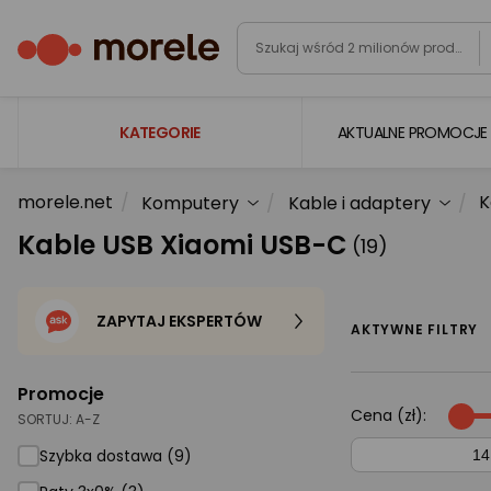
KATEGORIE
AKTUALNE PROMOCJE
morele.net
K
Komputery
Kable i adaptery
Laptopy
Kable USB Xiaomi USB-C
(19)
Komputery
Podzespoły komputerowe
ZAPYTAJ EKSPERTÓW
Gaming
AKTYWNE FILTRY
Smartfony i smartwatche
Promocje
Telewizory i audio
Cena (zł):
SORTUJ:
A-Z
Foto i kamery
Szybka dostawa (9)
AGD duże