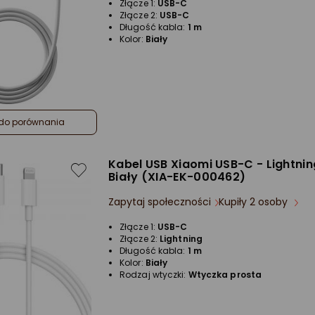
Złącze 1:
USB-C
Złącze 2:
USB-C
Długość kabla:
1 m
Kolor:
Biały
do porównania
Kabel USB Xiaomi USB-C - Lightnin
Biały (XIA-EK-000462)
Zapytaj społeczności
Kupiły 2 osoby
Złącze 1:
USB-C
Złącze 2:
Lightning
Długość kabla:
1 m
Kolor:
Biały
Rodzaj wtyczki:
Wtyczka prosta