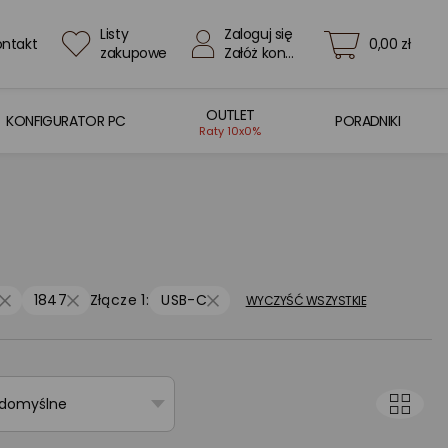
Listy
Zaloguj się
ontakt
0,00 zł
zakupowe
Załóż konto
OUTLET
KONFIGURATOR PC
PORADNIKI
Raty 10x0%
1847
Złącze 1:
USB-C
WYCZYŚĆ WSZYSTKIE
 domyślne