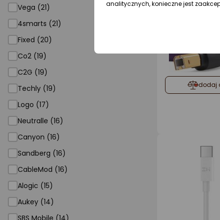
analitycznych, konieczne jest zaakce
Vega (21)
4smarts (21)
Fixed (20)
Co2 (19)
C2G (19)
dodaj 
Techly (19)
Logo (17)
Neutralle (16)
Canyon (16)
Sandberg (16)
CableMod (16)
Alogic (15)
Aukey (14)
SBS Mobile (14)