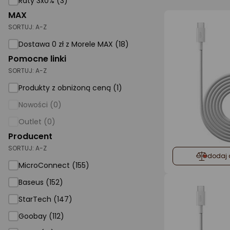
Raty 3x0% (3)
MAX
AGD małe
SORTUJ:
A-Z
Dom i ogród
Dostawa 0 zł z Morele MAX (18)
Biuro i firma
Pomocne linki
SORTUJ:
A-Z
Sport i turystyka
Produkty z obniżoną ceną (1)
Zabawki i dziecko
Nowości (0)
Uroda i zdrowie
Outlet (0)
Supermarket
Producent
SORTUJ:
A-Z
Strefa marek
dodaj 
MicroConnect (155)
Baseus (152)
StarTech (147)
Goobay (112)