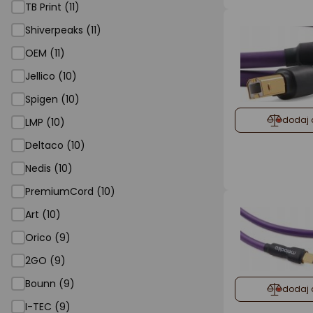
TB Print (11)
Shiverpeaks (11)
OEM (11)
Jellico (10)
Spigen (10)
dodaj 
LMP (10)
Deltaco (10)
Nedis (10)
PremiumCord (10)
Art (10)
Orico (9)
2GO (9)
Bounn (9)
dodaj 
I-TEC (9)