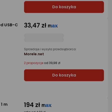
Do koszyka
33,47 zł
ed USB-C
Sprzedaje i wysyła przedsiębiorca:
Morele.net
2 propozycje
od 39,98 zł
Do koszyka
194 zł
 1 m