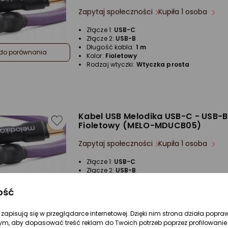
Zapytaj społeczności
Kupiła 1 osoba
Złącze 1:
USB-C
Złącze 2:
USB-B
Długość kabla:
1 m
do porównania
Kolor:
Fioletowy
Rodzaj wtyczki:
Wtyczka prosta
Kabel USB Melodika USB-C - USB-B
Fioletowy (MELO-MDUCB05)
Zapytaj społeczności
Kupiła 1 osoba
Złącze 1:
USB-C
Złącze 2:
USB-B
Długość kabla:
0.5 m
do porównania
Kolor:
Fioletowy
ość
Rodzaj wtyczki:
Wtyczka prosta
re zapisują się w przeglądarce internetowej. Dzięki nim strona działa popra
ym, aby dopasować treść reklam do Twoich potrzeb poprzez profilowanie 