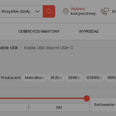
Wybierz
K
Wszystkie działy
kod pocztowy
ODBIERZ KOD RABATOWY
WYPRZEDAŻ
able USB
Kable USB Xiaomi USB-C
Producent:
Melodika
3525
2589
133588
8915
Sortowanie