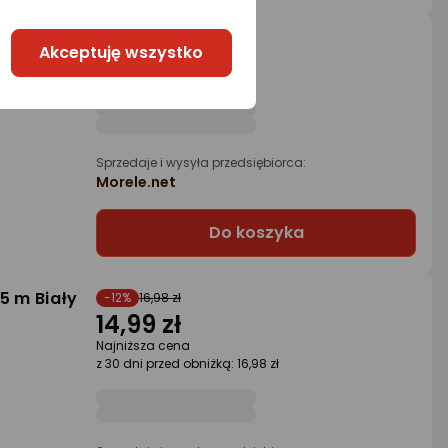
178,99 zł
 0.3 m
Akceptuję wszystko
rata od 4,54 zł
Sprzedaje i wysyła przedsiębiorca:
Morele.net
Do koszyka
5 m Biały
-12%
16,98 zł
14,99 zł
Najniższa cena
z 30 dni przed obniżką: 16,98 zł