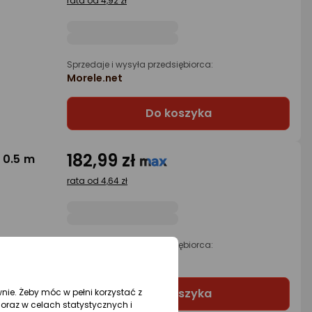
rata od 4,92 zł
Sprzedaje i wysyła przedsiębiorca:
Morele.net
Do koszyka
182,99 zł
 0.5 m
rata od 4,64 zł
Sprzedaje i wysyła przedsiębiorca:
Morele.net
Do koszyka
wnie. Żeby móc w pełni korzystać z
oraz w celach statystycznych i