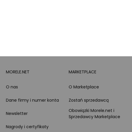
PayPo
Opinie o Morele.net
Całodobowe wsparcie
Raty
Klienta
Leasing
Zakupy dla firmy
MORELE.NET
MARKETPLACE
O nas
O Marketplace
Dane firmy i numer konta
Zostań sprzedawcą
Obowiązki Morele.net i
Newsletter
Sprzedawcy Marketplace
Nagrody i certyfikaty