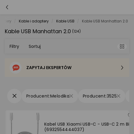
putery
Kable i adaptery
Kable USB
Kable USB Manhattan 2.0
Kable USB Manhattan 2.0
(124)
Filtry
Sortuj
ZAPYTAJ EKSPERTÓW
Sortowanie domyślne
Cena - od najniższej
Melodika
3525
Cena - od najwyższej
Po popularności
Kabel USB Xiaomi USB-C - USB-C 2 m Biał
(6932554444037)