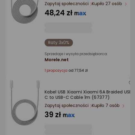
Ocena: od najlepszej
Zapytaj społeczności
Kupiło 27 osób
48,24 zł
Po ilości komentarzy
Raty 3x0%
Sprzedaje i wysyła przedsiębiorca:
Morele.net
1 propozycja
od 77,54 zł
Kabel USB Xiaomi Xiaomi 6A Braided USB-
C to USB-C Cable 1m (67377)
Zapytaj społeczności
Kupiło 7 osób
39 zł