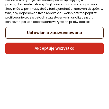
przeglądarce internetowej. Dzięki nim strona działa poprawnie.
Żeby móc w pełni korzystać z funkcjonalności naszych sklepów, w
tym, aby dopasować treść reklam do Twoich potrzeb poprzez
Kabel USB Xiaomi USB-A - USB-C 1.2 m
profilowanie oraz w celach statystycznych i analitycznych,
Czarny (18714)
konieczne jest zaakceptowanie wszystkich plików cookies.
Zapytaj społeczności
ocena
Ocena
(2)
Kupiły 3 osoby
produktu
produktu
Ustawienia zaawansowane
5/5
62,85 zł
gwiazdki
Akceptuję wszystko
Sprzedaje i wysyła przedsiębiorca:
Morele.net
Kabel USB Manhattan USB-A - RS-232 0.4
m Przezroczysty (151801)
Zapytaj społeczności
ocena
Ocena
(1)
Kupiły 3 osoby
produktu
produktu
5/5
53,74 zł