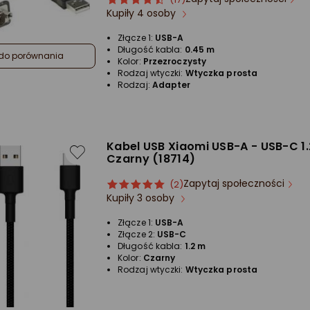
Kupiły 4 osoby
produktu
produktu
4.5/5
Złącze 1:
USB-A
gwiazdki
Długość kabla:
0.45 m
do porównania
Kolor:
Przezroczysty
Rodzaj wtyczki:
Wtyczka prosta
Rodzaj:
Adapter
Kabel USB Xiaomi USB-A - USB-C 1
Czarny (18714)
Zapytaj społeczności
ocena
Ocena
(2)
Kupiły 3 osoby
produktu
produktu
5/5
Złącze 1:
USB-A
gwiazdki
Złącze 2:
USB-C
Długość kabla:
1.2 m
Kolor:
Czarny
Rodzaj wtyczki:
Wtyczka prosta