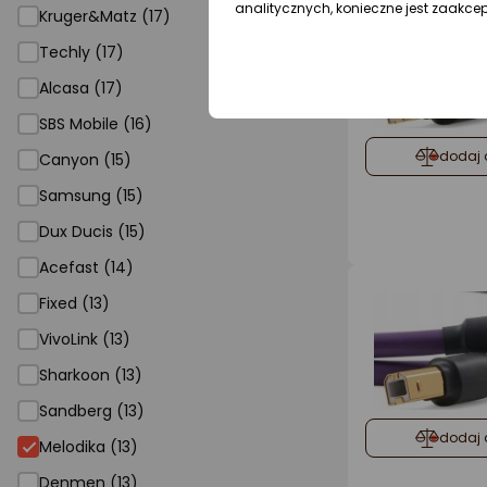
analitycznych, konieczne jest zaakce
Kruger&Matz (17)
Techly (17)
Alcasa (17)
SBS Mobile (16)
dodaj 
Canyon (15)
Samsung (15)
Dux Ducis (15)
Acefast (14)
Fixed (13)
VivoLink (13)
Sharkoon (13)
Sandberg (13)
dodaj 
Melodika (13)
Denmen (13)