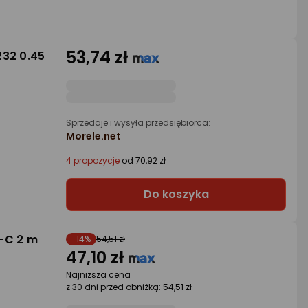
53,74 zł
232 0.45
Sprzedaje i wysyła przedsiębiorca:
Morele.net
4 propozycje
od 70,92 zł
Do koszyka
-C 2 m
-14%
54,51 zł
47,10 zł
Najniższa cena
z 30 dni przed obniżką: 54,51 zł