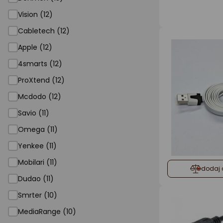
Vision (12)
Cabletech (12)
Apple (12)
4smarts (12)
ProXtend (12)
Mcdodo (12)
Savio (11)
Omega (11)
Yenkee (11)
Mobilari (11)
dodaj 
Dudao (11)
Smrter (10)
MediaRange (10)