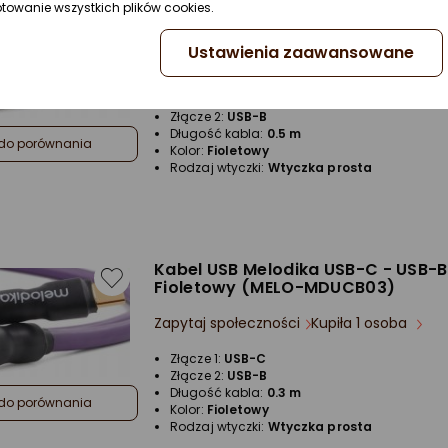
ptowanie wszystkich plików cookies.
Kabel USB Melodika USB-C - USB-B
Fioletowy (MELO-MDUCB05)
Ustawienia zaawansowane
Zapytaj społeczności
Kupiła 1 osoba
Złącze 1:
USB-C
Złącze 2:
USB-B
Długość kabla:
0.5 m
do porównania
Kolor:
Fioletowy
Rodzaj wtyczki:
Wtyczka prosta
Kabel USB Melodika USB-C - USB-B
Fioletowy (MELO-MDUCB03)
Zapytaj społeczności
Kupiła 1 osoba
Złącze 1:
USB-C
Złącze 2:
USB-B
Długość kabla:
0.3 m
do porównania
Kolor:
Fioletowy
Rodzaj wtyczki:
Wtyczka prosta