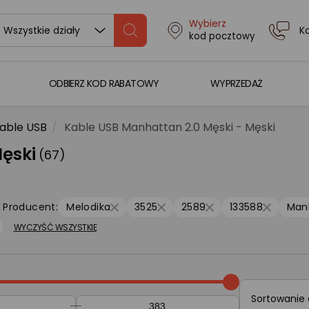
Wybierz
K
Wszystkie działy
kod pocztowy
ODBIERZ KOD RABATOWY
WYPRZEDAŻ
able USB
Kable USB Manhattan 2.0 Męski - Męski
ęski
(67)
Producent:
Melodika
3525
2589
133588
Man
WYCZYŚĆ WSZYSTKIE
Sortowanie