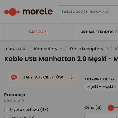
KATEGORIE
AKTUALNE PROMOCJE
morele.net
K
Komputery
Kable i adaptery
Laptopy
Kable USB Manhattan 2.0 Męski - M
Komputery
Podzespoły komputerowe
ZAPYTAJ EKSPERTÓW
Gaming
AKTYWNE FILTRY
Męski - Męski
Smartfony i smartwatche
Promocje
Telewizory i audio
SORTUJ:
A-Z
Cena (zł):
Foto i kamery
Szybka dostawa (43)
AGD duże