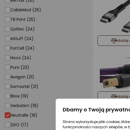
Remax (26)
CableMod (26)
TB Print (25)
Qoltec (24)
eStuff (24)
dodaj 
ForCell (24)
Hoco (24)
Puro (23)
Axagon (21)
Somostel (21)
Blow (19)
dodaj 
Verbatim (19)
Dbamy o Twoją prywatn
Neutralle (18)
Strona wykorzystuje pliki cookies, któ
2GO (17)
funkcjonalności naszych sklepów, w t