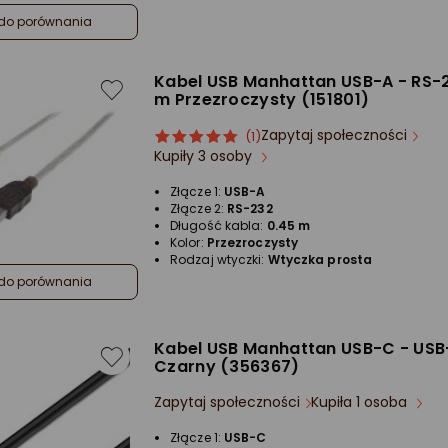
do porównania
Kabel USB Manhattan USB-A - RS-
m Przezroczysty (151801)
Zapytaj społeczności
ocena
Ocena
(1)
Kupiły 3 osoby
produktu
produktu
5/5
Złącze 1:
USB-A
gwiazdki
Złącze 2:
RS-232
Długość kabla:
0.45 m
Kolor:
Przezroczysty
Rodzaj wtyczki:
Wtyczka prosta
do porównania
Kabel USB Manhattan USB-C - USB
Czarny (356367)
Zapytaj społeczności
Kupiła 1 osoba
Złącze 1:
USB-C