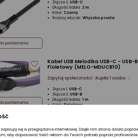
Złącze 2:
USB-C
Długość kabla:
2 m
Kolor:
Czarny
Rodzaj wtyczki:
Wtyczka prosta
do porównania
Kabel USB Melodika USB-C - USB-B
Fioletowy (MELO-MDUCB10)
Zapytaj społeczności
Kupiła 1 osoba
Złącze 1:
USB-C
Złącze 2:
USB-B
Długość kabla:
1 m
do porównania
Kolor:
Fioletowy
Rodzaj wtyczki:
Wtyczka prosta
ość
re zapisują się w przeglądarce internetowej. Dzięki nim strona działa popra
ym, aby dopasować treść reklam do Twoich potrzeb poprzez profilowanie 