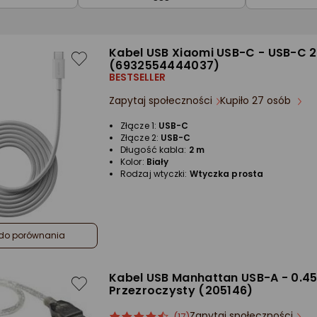
Kabel USB Xiaomi USB-C - USB-C 2
(6932554444037)
BESTSELLER
Zapytaj społeczności
Kupiło 27 osób
Złącze 1:
USB-C
Złącze 2:
USB-C
Długość kabla:
2 m
Kolor:
Biały
Rodzaj wtyczki:
Wtyczka prosta
do porównania
Kabel USB Manhattan USB-A - 0.4
Przezroczysty (205146)
Zapytaj społeczności
ocena
Ocena
(17)