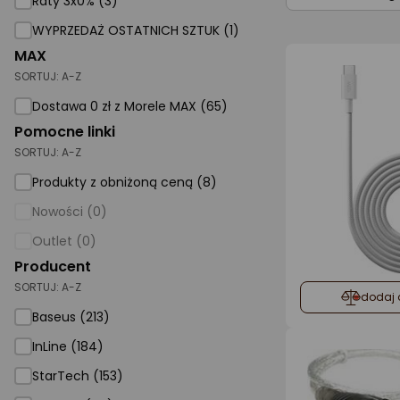
Raty 3x0% (3)
WYPRZEDAŻ OSTATNICH SZTUK (1)
AGD małe
MAX
Dom i ogród
SORTUJ:
A-Z
Biuro i firma
Dostawa 0 zł z Morele MAX (65)
Pomocne linki
Sport i turystyka
SORTUJ:
A-Z
Zabawki i dziecko
Produkty z obniżoną ceną (8)
Uroda i zdrowie
Nowości (0)
Supermarket
Outlet (0)
Strefa marek
Producent
SORTUJ:
A-Z
dodaj 
Baseus (213)
InLine (184)
StarTech (153)