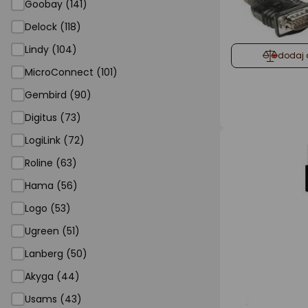
Goobay (141)
Delock (118)
Lindy (104)
dodaj 
MicroConnect (101)
Gembird (90)
Digitus (73)
LogiLink (72)
Roline (63)
Hama (56)
Logo (53)
Ugreen (51)
Lanberg (50)
Akyga (44)
Usams (43)