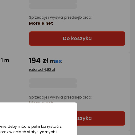
Sprzedaje i wysyła przedsiębiorca:
Morele.net
Do koszyka
194 zł
 1 m
rata od 4,92 zł
Sprzedaje i wysyła przedsiębiorca:
Morele.net
Do koszyka
wnie. Żeby móc w pełni korzystać z
oraz w celach statystycznych i