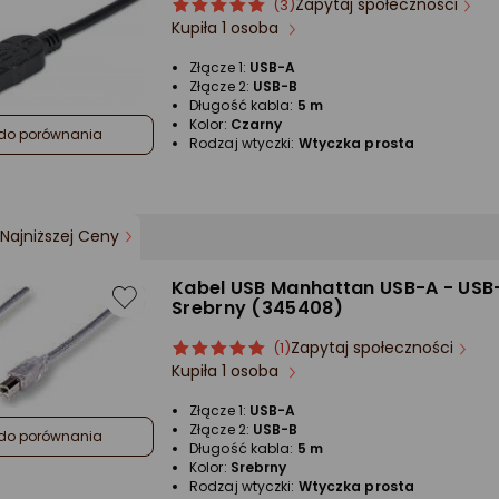
Zapytaj społeczności
ocena
Ocena
(3)
Kupiła 1 osoba
produktu
produktu
5/5
Złącze 1:
USB-A
gwiazdki
Złącze 2:
USB-B
Długość kabla:
5 m
Kolor:
Czarny
do porównania
Rodzaj wtyczki:
Wtyczka prosta
Najniższej Ceny
Kabel USB Manhattan USB-A - USB
Srebrny (345408)
Zapytaj społeczności
ocena
Ocena
(1)
Kupiła 1 osoba
produktu
produktu
5/5
Złącze 1:
USB-A
gwiazdki
Złącze 2:
USB-B
do porównania
Długość kabla:
5 m
Kolor:
Srebrny
Rodzaj wtyczki:
Wtyczka prosta