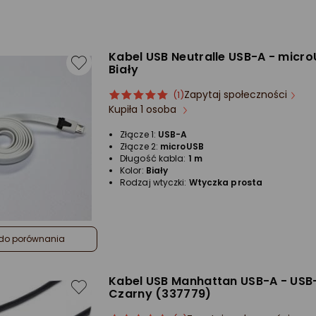
Kabel USB Neutralle USB-A - micro
Biały
Zapytaj społeczności
ocena
Ocena
(1)
Kupiła 1 osoba
produktu
produktu
5/5
Złącze 1:
USB-A
gwiazdki
Złącze 2:
microUSB
Długość kabla:
1 m
Kolor:
Biały
Rodzaj wtyczki:
Wtyczka prosta
do porównania
Kabel USB Manhattan USB-A - USB
Czarny (337779)