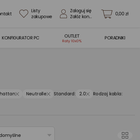
Listy
Zaloguj się
ontakt
0,00 zł
zakupowe
Załóż konto
OUTLET
KONFIGURATOR PC
PORADNIKI
Raty 10x0%
hattan
Neutralle
Standard:
2.0
Rodzaj kabla:
 domyślne