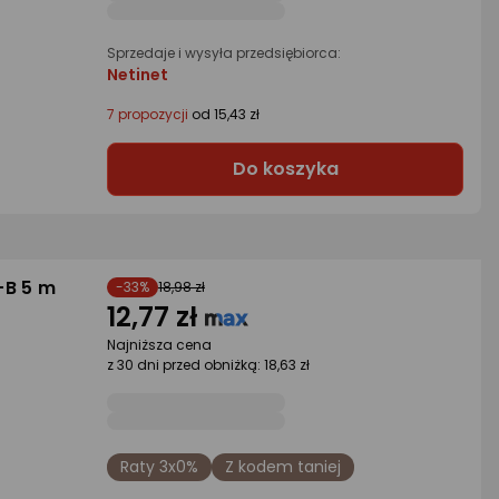
Sprzedaje i wysyła przedsiębiorca:
Netinet
7 propozycji
od 15,43 zł
Do koszyka
-B 5 m
-33%
18,98 zł
12,77 zł
Najniższa cena
z 30 dni przed obniżką: 18,63 zł
Raty 3x0%
Z kodem taniej