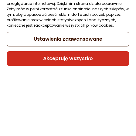
przeglądarce internetowej. Dzięki nim strona działa poprawnie.
Żeby móc w pełni korzystać z funkcjonalności naszych sklepów, w
tym, aby dopasować treść reklam do Twoich potrzeb poprzez
Kabel USB Xiaomi USB-A - USB-C 1.2 m
profilowanie oraz w celach statystycznych i analitycznych,
Czarny (18714)
konieczne jest zaakceptowanie wszystkich plików cookies.
Zapytaj społeczności
ocena
Ocena
(2)
Ustawienia zaawansowane
Kupiły 3 osoby
produktu
produktu
5/5
62,85 zł
gwiazdki
Akceptuję wszystko
Sprzedaje i wysyła przedsiębiorca:
Morele.net
Kabel USB Manhattan USB-A - RS-232 0.4
m Przezroczysty (151801)
Zapytaj społeczności
ocena
Ocena
(1)
Kupiły 3 osoby
produktu
produktu
5/5
53,74 zł