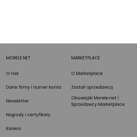
Całodobowe wsparcie
Raty
Klienta
Leasing
Zakupy dla firmy
MORELE.NET
MARKETPLACE
O nas
O Marketplace
Dane firmy i numer konta
Zostań sprzedawcą
Obowiązki Morele.net i
Newsletter
Sprzedawcy Marketplace
Nagrody i certyfikaty
Kariera