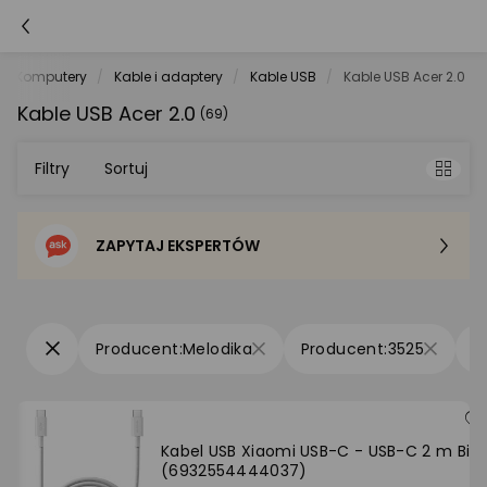
Komputery
Kable i adaptery
Kable USB
Kable USB Acer 2.0
Kable USB Acer 2.0
(69)
Filtry
Sortuj
ZAPYTAJ EKSPERTÓW
Sortowanie domyślne
Cena - od najniższej
Melodika
3525
Cena - od najwyższej
Po popularności
Kabel USB Xiaomi USB-C - USB-C 2 m Biał
(6932554444037)