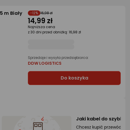
5 m Biały
-12%
16,98 zł
14,99 zł
Najniższa cena
z 30 dni przed obniżką: 16,98 zł
Sprzedaje i wysyła przedsiębiorca:
DDW LOGISTICS
Do koszyka
Jaki kabel do szybkie
Chcesz kupić przewód USB