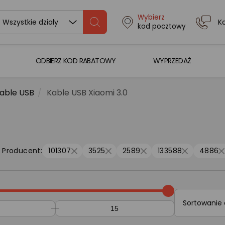
Wybierz
K
Wszystkie działy
kod pocztowy
ODBIERZ KOD RABATOWY
WYPRZEDAŻ
able USB
Kable USB Xiaomi 3.0
Producent:
101307
3525
2589
133588
4886
Sortowanie