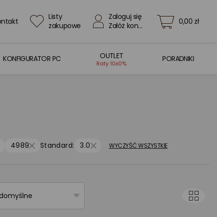
Listy
Zaloguj się
ontakt
0,00 zł
zakupowe
Załóż konto
OUTLET
KONFIGURATOR PC
PORADNIKI
Raty 10x0%
4989
Standard:
3.0
WYCZYŚĆ WSZYSTKIE
 domyślne