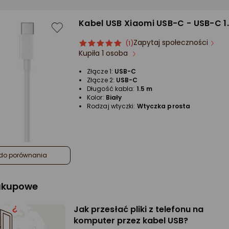
Kabel USB Xiaomi USB-C - USB-C 1.
Zapytaj społeczności
ocena
Ocena
(1)
Kupiła 1 osoba
produktu
produktu
5/5
Złącze 1:
USB-C
gwiazdki
Złącze 2:
USB-C
Długość kabla:
1.5 m
Kolor:
Biały
Rodzaj wtyczki:
Wtyczka prosta
do porównania
zakupowe
Jak przesłać pliki z telefonu na
komputer przez kabel USB?