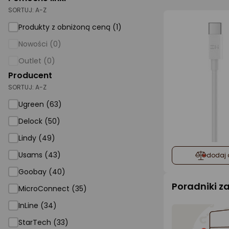
SORTUJ:
A-Z
AGD małe
Produkty z obniżoną ceną (1)
Dom i ogród
Nowości (0)
Biuro i firma
Outlet (0)
Producent
Sport i turystyka
SORTUJ:
A-Z
Zabawki i dziecko
Ugreen (63)
Uroda i zdrowie
Delock (50)
Supermarket
Lindy (49)
Strefa marek
Usams (43)
dodaj 
Goobay (40)
Poradniki 
MicroConnect (35)
InLine (34)
StarTech (33)