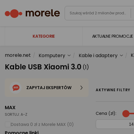
KATEGORIE
AKTUALNE PROMOCJE
morele.net
K
Komputery
Kable i adaptery
Laptopy
Kable USB Xiaomi 3.0
(1)
Komputery
Podzespoły komputerowe
ZAPYTAJ EKSPERTÓW
Gaming
AKTYWNE FILTRY
Smartfony i smartwatche
MAX
Telewizory i audio
Cena (zł):
SORTUJ:
A-Z
Foto i kamery
Dostawa 0 zł z Morele MAX (0)
Pomocne linki
AGD duże