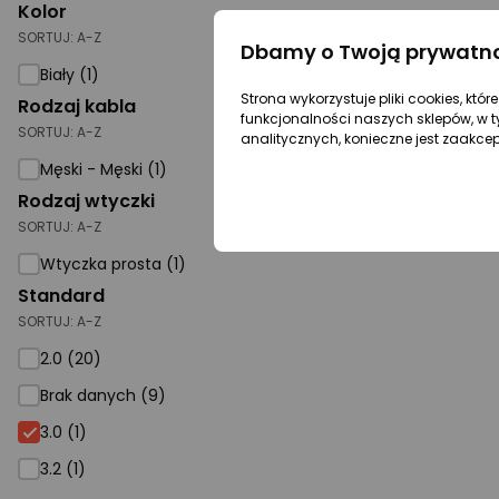
Kolor
SORTUJ:
A-Z
Dbamy o Twoją prywatn
Biały (1)
Strona wykorzystuje pliki cookies, któ
Rodzaj kabla
funkcjonalności naszych sklepów, w t
SORTUJ:
A-Z
analitycznych, konieczne jest zaakce
Męski - Męski (1)
Rodzaj wtyczki
SORTUJ:
A-Z
Wtyczka prosta (1)
Standard
SORTUJ:
A-Z
2.0 (20)
Brak danych (9)
3.0 (1)
3.2 (1)