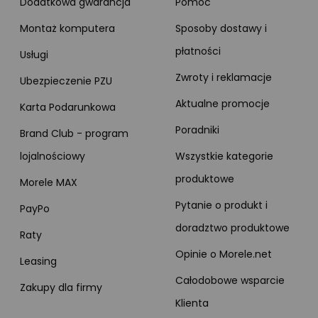
Dodatkowa gwarancja
Pomoc
Montaż komputera
Sposoby dostawy i
płatności
Usługi
Zwroty i reklamacje
Ubezpieczenie PZU
Aktualne promocje
Karta Podarunkowa
Poradniki
Brand Club - program
lojalnościowy
Wszystkie kategorie
produktowe
Morele MAX
Pytanie o produkt i
PayPo
doradztwo produktowe
Raty
Opinie o Morele.net
Leasing
Całodobowe wsparcie
Zakupy dla firmy
Klienta