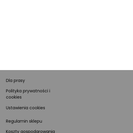
O nas
O Marketplace
Dane firmy i numer konta
Zostań sprzedawcą
Obowiązki Morele.net i
Newsletter
Sprzedawcy Marketplace
Nagrody i certyfikaty
Kariera
Dla prasy
Polityka prywatności i
cookies
Ustawienia cookies
Regulamin sklepu
Koszty gospodarowania