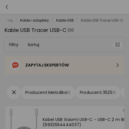
mputery
Kable i adaptery
Kable USB
Kable USB Tracer USB-C
Kable USB Tracer USB-C
(21)
Filtry
Sortuj
ZAPYTAJ EKSPERTÓW
Sortowanie domyślne
Cena - od najniższej
Melodika
3525
Cena - od najwyższej
Po popularności
Kabel USB Xiaomi USB-C - USB-C 2 m Biał
(6932554444037)