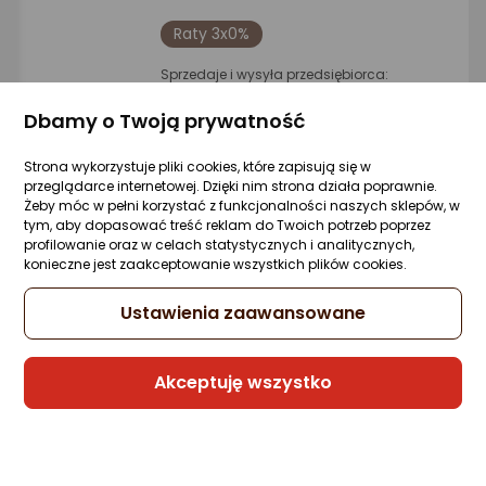
Raty 3x0%
Sprzedaje i wysyła przedsiębiorca:
GeekStore
Dbamy o Twoją prywatność
5 propozycji
od 43,21 zł
Strona wykorzystuje pliki cookies, które zapisują się w
przeglądarce internetowej. Dzięki nim strona działa poprawnie.
Żeby móc w pełni korzystać z funkcjonalności naszych sklepów, w
Kabel USB Xiaomi USB-C - Lightning 1 m
tym, aby dopasować treść reklam do Twoich potrzeb poprzez
Biały (XIA-EK-000462)
profilowanie oraz w celach statystycznych i analitycznych,
Zapytaj społeczności
Kupiły 2 osoby
konieczne jest zaakceptowanie wszystkich plików cookies.
36,18 zł
Ustawienia zaawansowane
Akceptuję wszystko
Raty 3x0%
Sprzedaje i wysyła przedsiębiorca:
tri-elektro_pl