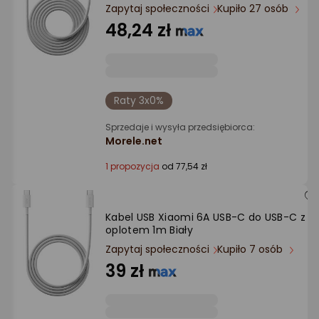
Ocena: od najlepszej
Zapytaj społeczności
Kupiło 27 osób
48,24 zł
Po ilości komentarzy
Raty 3x0%
Sprzedaje i wysyła przedsiębiorca:
Morele.net
1 propozycja
od 77,54 zł
Kabel USB Xiaomi 6A USB-C do USB-C z
oplotem 1m Biały
Zapytaj społeczności
Kupiło 7 osób
39 zł