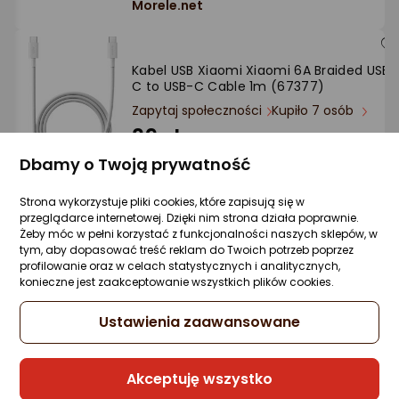
Morele.net
Kabel USB Xiaomi Xiaomi 6A Braided USB-
C to USB-C Cable 1m (67377)
Zapytaj społeczności
Kupiło 7 osób
39 zł
Dbamy o Twoją prywatność
Strona wykorzystuje pliki cookies, które zapisują się w
przeglądarce internetowej. Dzięki nim strona działa poprawnie.
Sprzedaje i wysyła przedsiębiorca:
Żeby móc w pełni korzystać z funkcjonalności naszych sklepów, w
GeekStore
tym, aby dopasować treść reklam do Twoich potrzeb poprzez
profilowanie oraz w celach statystycznych i analitycznych,
2 propozycje
od 43,27 zł
konieczne jest zaakceptowanie wszystkich plików cookies.
Ustawienia zaawansowane
Kabel USB Quick USB-C - Lightning 1.5 m
Czarny (4752168141229)
Zapytaj społeczności
Kupiło 7 osób
Akceptuję wszystko