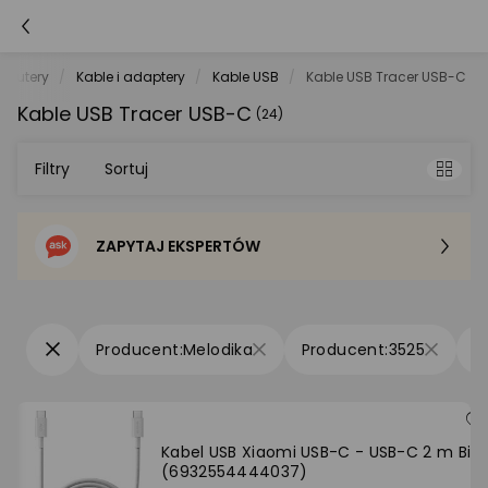
mputery
Kable i adaptery
Kable USB
Kable USB Tracer USB-C
Kable USB Tracer USB-C
(24)
Filtry
Sortuj
ZAPYTAJ EKSPERTÓW
Sortowanie domyślne
Cena - od najniższej
Melodika
3525
Cena - od najwyższej
Po popularności
Kabel USB Xiaomi USB-C - USB-C 2 m Biał
(6932554444037)