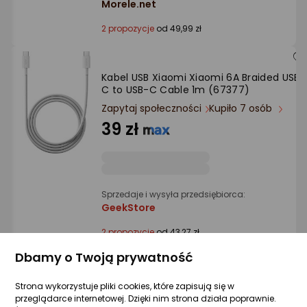
Morele.net
2 propozycje
od 49,99 zł
Kabel USB Xiaomi Xiaomi 6A Braided USB-
C to USB-C Cable 1m (67377)
Zapytaj społeczności
Kupiło 7 osób
39 zł
Sprzedaje i wysyła przedsiębiorca:
GeekStore
2 propozycje
od 43,27 zł
Dbamy o Twoją prywatność
Kabel USB Sandberg USB-C - USB-C 2 m
Strona wykorzystuje pliki cookies, które zapisują się w
Biały (USB-C<gt/>C M-F USB 3.1 100W,)
przeglądarce internetowej. Dzięki nim strona działa poprawnie.