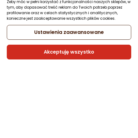
Zapytaj społeczności
Kupiły 2 osoby
Żeby móc w pełni korzystać z funkcjonalności naszych sklepów, w
tym, aby dopasować treść reklam do Twoich potrzeb poprzez
45,09 zł
profilowanie oraz w celach statystycznych i analitycznych,
konieczne jest zaakceptowanie wszystkich plików cookies.
Ustawienia zaawansowane
Sprzedaje i wysyła przedsiębiorca:
Morele.net
Akceptuję wszystko
5 propozycji
od 45,09 zł
Kabel USB Xiaomi USB-C - Lightning 1 m
Biały (XIA-EK-000462)
Zapytaj społeczności
Kupiły 2 osoby
31,56 zł
Sprzedaje i wysyła przedsiębiorca: