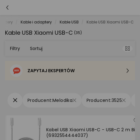
putery
Kable i adaptery
Kable USB
Kable USB Xiaomi USB-C
Kable USB Xiaomi USB-C
(35)
Filtry
Sortuj
ZAPYTAJ EKSPERTÓW
Sortowanie domyślne
Cena - od najniższej
Melodika
3525
Cena - od najwyższej
Po popularności
Kabel USB Xiaomi USB-C - USB-C 2 m Biał
(6932554444037)