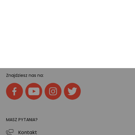
Pokój gamingowy
Tech
Home
SOCIAL MEDIA
Znajdziesz nas na:
MASZ PYTANIA?
Kontakt