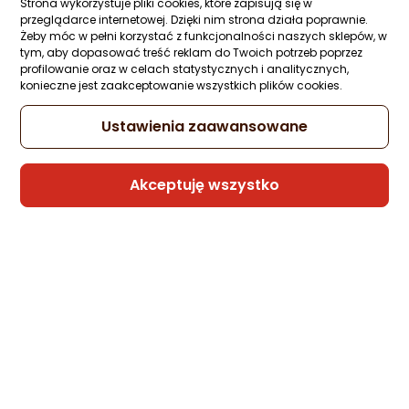
Strona wykorzystuje pliki cookies, które zapisują się w
Ocena: od najlepszej
Zapytaj społeczności
ocena
Ocena
(1)
przeglądarce internetowej. Dzięki nim strona działa poprawnie.
Kupiła 1 osoba
produktu
produktu
Żeby móc w pełni korzystać z funkcjonalności naszych sklepów, w
5/5
tym, aby dopasować treść reklam do Twoich potrzeb poprzez
-12%
16,98 zł
Po ilości komentarzy
gwiazdki
profilowanie oraz w celach statystycznych i analitycznych,
14,99 zł
konieczne jest zaakceptowanie wszystkich plików cookies.
Najniższa cena
z 30 dni przed obniżką: 16,98 zł
Ustawienia zaawansowane
Akceptuję wszystko
Sprzedaje i wysyła przedsiębiorca:
DDW LOGISTICS
Poradniki zakupowe