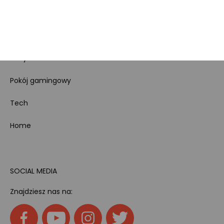
Bezpieczeństwo
produktów
Dotacje i dofinansowania
Kody rabatowe
Pokój gamingowy
Tech
Home
SOCIAL MEDIA
Znajdziesz nas na: