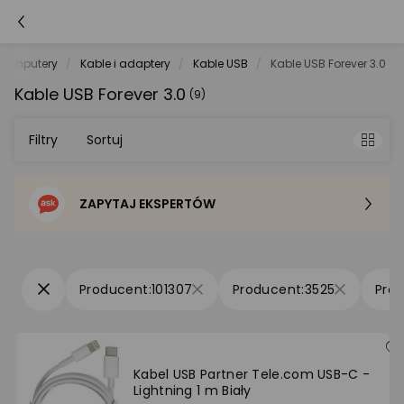
Komputery
Kable i adaptery
Kable USB
Kable USB Forever 3.0
Kable USB Forever 3.0
(9)
Filtry
Sortuj
ZAPYTAJ EKSPERTÓW
Sortowanie domyślne
Cena - od najniższej
101307
3525
Cena - od najwyższej
Po popularności
Kabel USB Partner Tele.com USB-C -
Lightning 1 m Biały