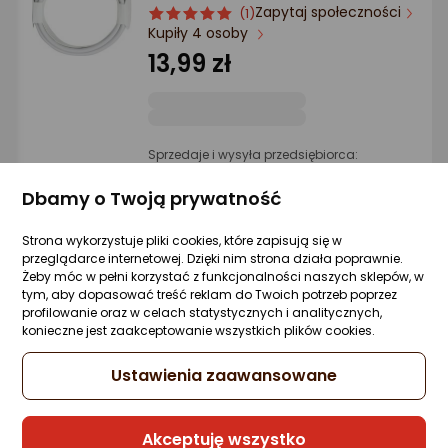
Ocena: od najlepszej
Zapytaj społeczności
ocena
Ocena
(1)
Kupiły 4 osoby
produktu
produktu
5/5
13,99 zł
Po ilości komentarzy
gwiazdki
Sprzedaje i wysyła przedsiębiorca:
Akces4tel
Dbamy o Twoją prywatność
Strona wykorzystuje pliki cookies, które zapisują się w
Kabel USB Xiaomi USB-C - USB-C 1.5 m
przeglądarce internetowej. Dzięki nim strona działa poprawnie.
Biały
Żeby móc w pełni korzystać z funkcjonalności naszych sklepów, w
Zapytaj społeczności
ocena
Ocena
(1)
tym, aby dopasować treść reklam do Twoich potrzeb poprzez
Kupiła 1 osoba
produktu
produktu
profilowanie oraz w celach statystycznych i analitycznych,
konieczne jest zaakceptowanie wszystkich plików cookies.
5/5
-12%
16,98 zł
gwiazdki
14,99 zł
Ustawienia zaawansowane
Najniższa cena
z 30 dni przed obniżką: 16,98 zł
Akceptuję wszystko