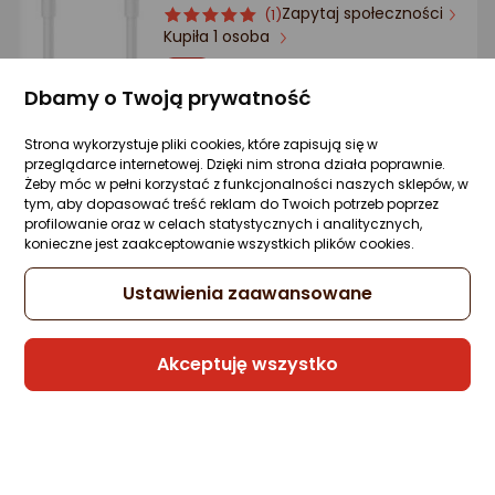
Ocena: od najlepszej
Zapytaj społeczności
ocena
Ocena
(1)
Kupiła 1 osoba
produktu
produktu
5/5
-12%
16,98 zł
Po ilości komentarzy
gwiazdki
14,99 zł
Dbamy o Twoją prywatność
Najniższa cena
z 30 dni przed obniżką: 16,98 zł
Strona wykorzystuje pliki cookies, które zapisują się w
przeglądarce internetowej. Dzięki nim strona działa poprawnie.
Żeby móc w pełni korzystać z funkcjonalności naszych sklepów, w
tym, aby dopasować treść reklam do Twoich potrzeb poprzez
profilowanie oraz w celach statystycznych i analitycznych,
Sprzedaje i wysyła przedsiębiorca:
konieczne jest zaakceptowanie wszystkich plików cookies.
DDW LOGISTICS
Ustawienia zaawansowane
Kabel USB Forever USB - USB-C 6 A 1,0 m
Biały (GSM177581)
Akceptuję wszystko
Zapytaj społeczności
14,29 zł