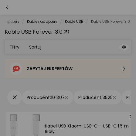
Komputery
Kable i adaptery
Kable USB
Kable USB Forever 3.0
Kable USB Forever 3.0
(5)
Filtry
Sortuj
ZAPYTAJ EKSPERTÓW
Sortowanie domyślne
Cena - od najniższej
101307
3525
Cena - od najwyższej
Po popularności
Kabel USB Xiaomi USB-C - USB-C 1.5 m
Biały