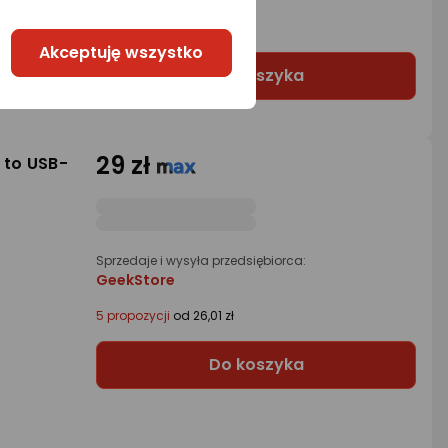
2 propozycje
od 13,47 zł
Akceptuję wszystko
Do koszyka
29 zł
 to USB-
Sprzedaje i wysyła przedsiębiorca:
GeekStore
5 propozycji
od 26,01 zł
Do koszyka