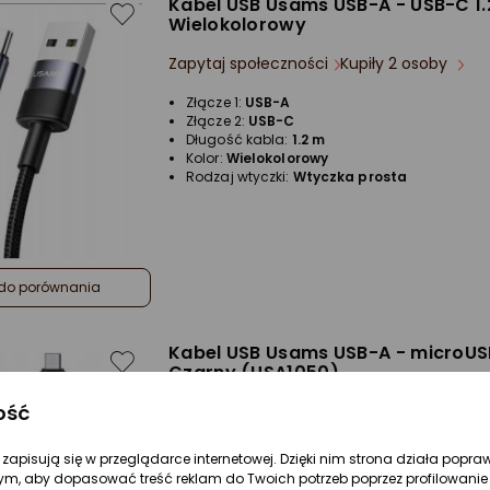
Kabel USB Usams USB-A - USB-C 1.
Wielokolorowy
Zapytaj społeczności
Kupiły 2 osoby
Złącze 1:
USB-A
Złącze 2:
USB-C
Długość kabla:
1.2 m
Kolor:
Wielokolorowy
Rodzaj wtyczki:
Wtyczka prosta
do porównania
Kabel USB Usams USB-A - microUSB
Czarny (USA1050)
ość
Zapytaj społeczności
Kupiły 2 osoby
Złącze 1:
USB-A
re zapisują się w przeglądarce internetowej. Dzięki nim strona działa popra
Złącze 2:
microUSB
ym, aby dopasować treść reklam do Twoich potrzeb poprzez profilowanie 
Długość kabla:
1.2 m