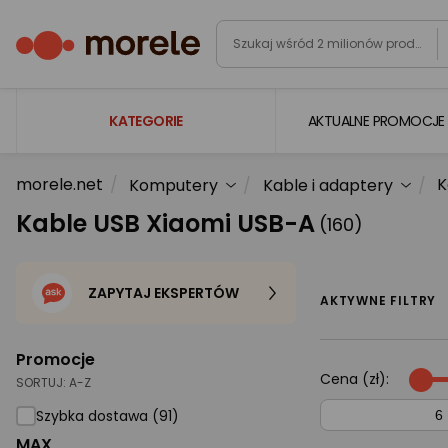
KATEGORIE
AKTUALNE PROMOCJE
morele.net
K
Komputery
Kable i adaptery
Laptopy
Kable USB Xiaomi USB-A
(160)
Komputery
Podzespoły komputerowe
ZAPYTAJ EKSPERTÓW
Gaming
AKTYWNE FILTRY
Smartfony i smartwatche
Promocje
Telewizory i audio
Cena (zł):
SORTUJ:
A-Z
Foto i kamery
Szybka dostawa (91)
MAX
AGD duże