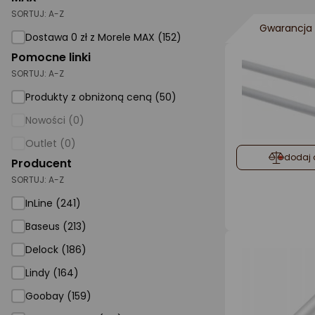
SORTUJ:
A-Z
AGD małe
Gwarancja 
Dostawa 0 zł z Morele MAX (152)
Dom i ogród
Pomocne linki
SORTUJ:
A-Z
Biuro i firma
Produkty z obniżoną ceną (50)
Sport i turystyka
Nowości (0)
Zabawki i dziecko
Outlet (0)
Uroda i zdrowie
dodaj 
Producent
SORTUJ:
Supermarket
A-Z
InLine (241)
Strefa marek
Baseus (213)
Delock (186)
Lindy (164)
Goobay (159)