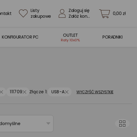
Listy
Zaloguj się
ontakt
0,00 zł
zakupowe
Załóż konto
OUTLET
KONFIGURATOR PC
PORADNIKI
Raty 10x0%
111709
Złącze 1:
USB-A
WYCZYŚĆ WSZYSTKIE
 domyślne