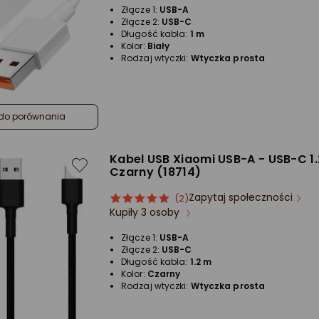
Złącze 1:
USB-A
gwiazdki
Złącze 2:
USB-C
Długość kabla:
1 m
Kolor:
Biały
Rodzaj wtyczki:
Wtyczka prosta
do porównania
Kabel USB Xiaomi USB-A - USB-C 1
Czarny (18714)
Zapytaj społeczności
ocena
Ocena
(2)
Kupiły 3 osoby
produktu
produktu
5/5
Złącze 1:
USB-A
gwiazdki
Złącze 2:
USB-C
Długość kabla:
1.2 m
Kolor:
Czarny
Rodzaj wtyczki:
Wtyczka prosta