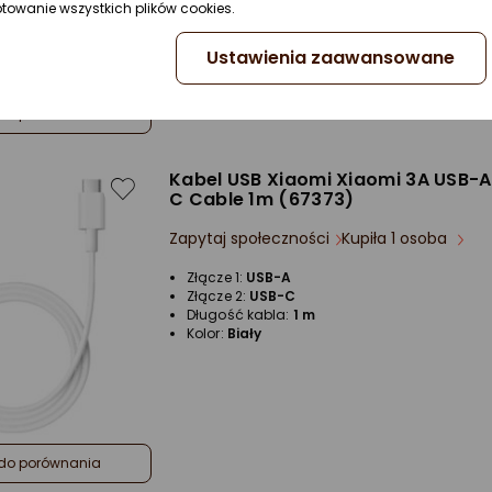
ptowanie wszystkich plików cookies.
Kolor:
Czarny
Rodzaj wtyczki:
Wtyczka prosta
Ustawienia zaawansowane
do porównania
Kabel USB Xiaomi Xiaomi 3A USB-A
C Cable 1m (67373)
Zapytaj społeczności
Kupiła 1 osoba
Złącze 1:
USB-A
Złącze 2:
USB-C
Długość kabla:
1 m
Kolor:
Biały
do porównania