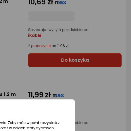
10,69 zł
2 m
Sprzedaje i wysyła przedsiębiorca:
iKable
2 propozycje
od 11,96 zł
Do koszyka
11,99 zł
 1.2 m
wnie. Żeby móc w pełni korzystać z
Sprzedaje i wysyła przedsiębiorca:
oraz w celach statystycznych i
iKable