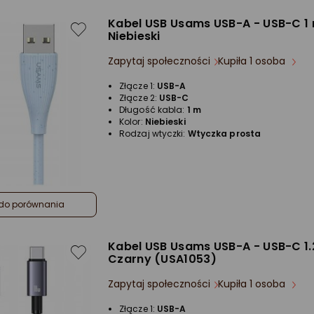
Kabel USB Usams USB-A - USB-C 1
Niebieski
Zapytaj społeczności
Kupiła 1 osoba
Złącze 1:
USB-A
Złącze 2:
USB-C
Długość kabla:
1 m
Kolor:
Niebieski
Rodzaj wtyczki:
Wtyczka prosta
do porównania
Kabel USB Usams USB-A - USB-C 1.
Czarny (USA1053)
Zapytaj społeczności
Kupiła 1 osoba
Złącze 1:
USB-A