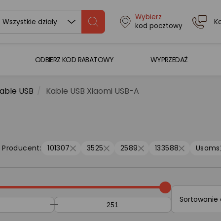
Wybierz
K
Wszystkie działy
kod pocztowy
ODBIERZ KOD RABATOWY
WYPRZEDAŻ
able USB
Kable USB Xiaomi USB-A
Producent:
101307
3525
2589
133588
Usams
Sortowanie