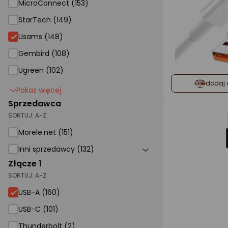
MicroConnect (153)
StarTech (149)
Usams (148)
Gembird (108)
Ugreen (102)
dodaj 
Pokaż więcej
Sprzedawca
SORTUJ:
A-Z
Morele.net (151)
Inni sprzedawcy (132)
Złącze 1
SORTUJ:
A-Z
USB-A (160)
USB-C (101)
Thunderbolt (2)