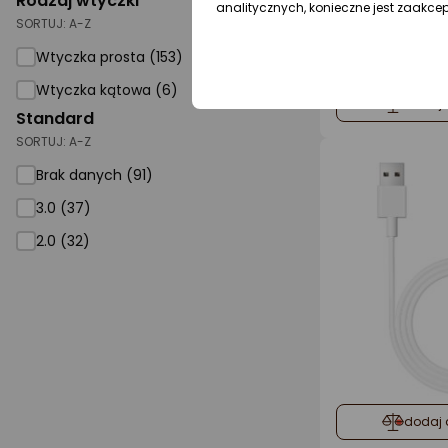
Rodzaj wtyczki
analitycznych, konieczne jest zaakce
SORTUJ:
A-Z
Wtyczka prosta (153)
Wtyczka kątowa (6)
dodaj 
Standard
SORTUJ:
A-Z
Brak danych (91)
3.0 (37)
2.0 (32)
dodaj 