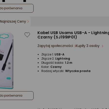
do porównania
Najniższej Ceny
Kabel USB Usams USB-A - Lightning
Czarny (SJ199IP01)
Zapytaj społeczności
Kupiły 3 osoby
Złącze 1:
USB-A
Złącze 2:
Lightning
Długość kabla:
1.2 m
Kolor:
Czarny
Rodzaj wtyczki:
Wtyczka prosta
do porównania