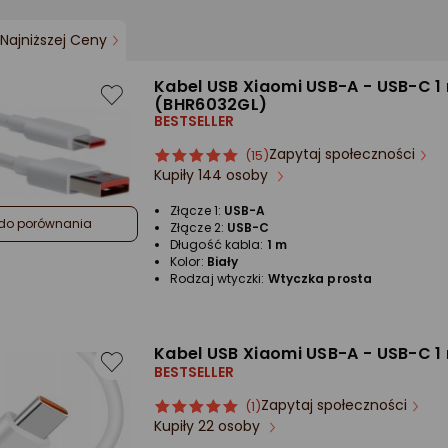
Najniższej Ceny
Kabel USB Xiaomi USB-A - USB-C 1 
(BHR6032GL)
BESTSELLER
Zapytaj społeczności
ocena
Ocena
(15)
Kupiły 144 osoby
produktu
produktu
5/5
Złącze 1:
USB-A
gwiazdki
do porównania
Złącze 2:
USB-C
Długość kabla:
1 m
Kolor:
Biały
Rodzaj wtyczki:
Wtyczka prosta
Kabel USB Xiaomi USB-A - USB-C 1 
BESTSELLER
Zapytaj społeczności
ocena
Ocena
(1)
Kupiły 22 osoby
produktu
produktu
5/5