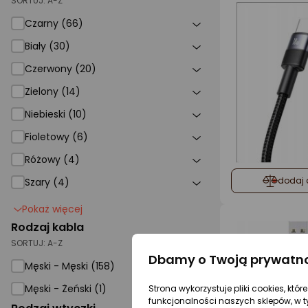
SORTUJ:
A-Z
Czarny (66)
Biały (30)
Czerwony (20)
Zielony (14)
Niebieski (10)
Fioletowy (6)
Różowy (4)
dodaj 
Szary (4)
Pokaż więcej
Rodzaj kabla
SORTUJ:
A-Z
Dbamy o Twoją prywatn
Męski - Męski (158)
Męski - Żeński (1)
Strona wykorzystuje pliki cookies, któ
funkcjonalności naszych sklepów, w t