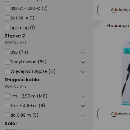
USB-A + USB-C (2)
dodaj 
2x USB-A (1)
Gwarancja 
Lightning (1)
Złącze 2
SORTUJ:
A-Z
USB (74)
Dedykowane (65)
Więcej niż 1 złącze (13)
Długość kabla
SORTUJ:
A-Z
1 m - 2.99 m (148)
3 m - 4.99 m (6)
dodaj 
do 0.99 m (5)
Kolor