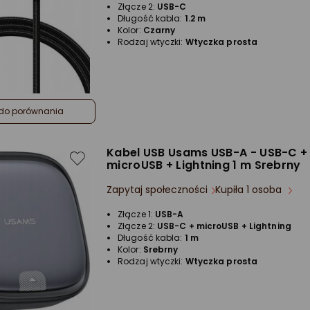
Złącze 2:
USB-C
Długość kabla:
1.2 m
Kolor:
Czarny
Rodzaj wtyczki:
Wtyczka prosta
do porównania
Kabel USB Usams USB-A - USB-C +
microUSB + Lightning 1 m Srebrny
Zapytaj społeczności
Kupiła 1 osoba
Złącze 1:
USB-A
Złącze 2:
USB-C + microUSB + Lightning
Długość kabla:
1 m
Kolor:
Srebrny
Rodzaj wtyczki:
Wtyczka prosta