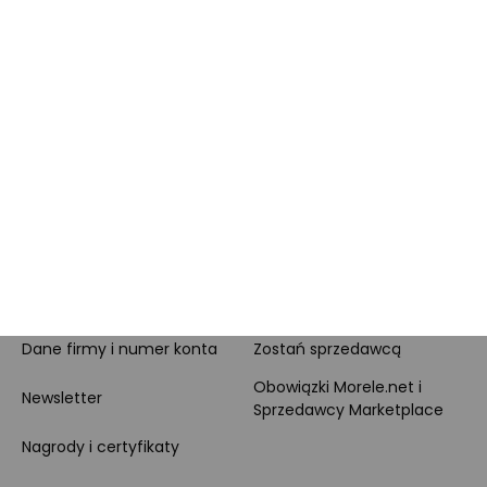
Opinie o Morele.net
Całodobowe wsparcie
Raty
Klienta
Leasing
Zakupy dla firmy
MORELE.NET
MARKETPLACE
O nas
O Marketplace
Dane firmy i numer konta
Zostań sprzedawcą
Obowiązki Morele.net i
Newsletter
Sprzedawcy Marketplace
Nagrody i certyfikaty