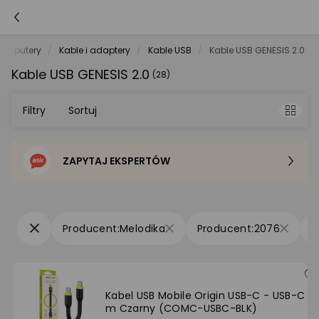
omputery
Kable i adaptery
Kable USB
Kable USB GENESIS 2.0
Kable USB GENESIS 2.0
(28)
Filtry
Sortuj
ZAPYTAJ EKSPERTÓW
Sortowanie domyślne
Cena - od najniższej
Melodika
2076
Cena - od najwyższej
Po popularności
Kabel USB Mobile Origin USB-C - USB-C 0.
m Czarny (COMC-USBC-BLK)