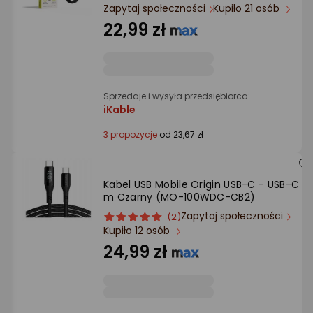
Ocena: od najlepszej
Zapytaj społeczności
Kupiło 21 osób
22,99 zł
Po ilości komentarzy
Sprzedaje i wysyła przedsiębiorca:
iKable
3 propozycje
od 23,67 zł
Kabel USB Mobile Origin USB-C - USB-C 1.
m Czarny (MO-100WDC-CB2)
Zapytaj społeczności
ocena
Ocena
(2)
Kupiło 12 osób
produktu
produktu
5/5
24,99 zł
gwiazdki