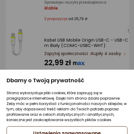
Sprzedaje i wysyła przedsiębiorca:
iKable
3 propozycje
od 25,79 zł
Kabel USB Mobile Origin USB-C - USB-C 0.
m Biały (COMC-USBC-WHT)
Zapytaj społeczności
Kupiły 4 osoby
22,99 zł
Dbamy o Twoją prywatność
Sprzedaje i wysyła przedsiębiorca:
Strona wykorzystuje pliki cookies, które zapisują się w
iKable
przeglądarce internetowej. Dzięki nim strona działa poprawnie.
Żeby móc w pełni korzystać z funkcjonalności naszych sklepów, w
3 propozycje
od 23,67 zł
tym, aby dopasować treść reklam do Twoich potrzeb poprzez
profilowanie oraz w celach statystycznych i analitycznych,
konieczne jest zaakceptowanie wszystkich plików cookies.
Kabel USB Melodika USB-C - USB-B 1 m
Ustawienia zaawansowane